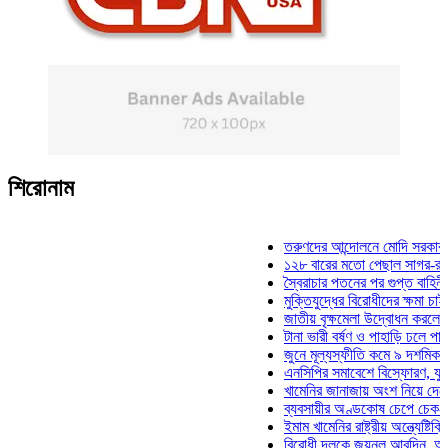
শিরোনাম
তরুণদের আন্দোলনে মোদি সরকার দুর্বল হয
১২৮ বারের মতো পেছাল সাগর-রুনি হত্যা
স্বৈরাচার পতনের পর গুপ্ত বাহিনীর আত্মপ্র
মুক্তিযুদ্ধের বিরোধীদের ক্ষমা চাইতে হবে: 
জাতীয় বৃক্ষমেলা উদ্বোধন করলেন প্রধানমন
টানা ভারী বর্ষণ ও পাহাড়ি ঢলে পানিবন্দি চট
জুনে মূল্যস্ফীতি কমে ৯ দশমিক ১৬ শত
এনসিপির সমাবেশে বিস্ফোরণ, যুবলীগের দ
খামেনির জানাজায় অংশ নিয়ে দেশে ফিরলে
ব্যবসায়ীর অণ্ডকোষ চেপে চেক-স্ট্যাম্পে
ইমাম খামেনির রাষ্ট্রীয় অন্ত্যেষ্টিক্রিয়ায়
বিরোধী দলকে জয়নুল আবদিন, আপনারা ৭