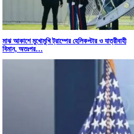
মাঝ আকাশে মুখোমুখি ট্রাম্পের হেলিকপ্টার ও যাত্রীবাহী
বিমান, অতঃপর…