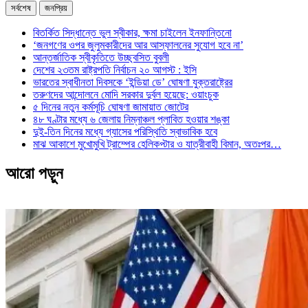
সর্বশেষ
জনপ্রিয়
বিতর্কিত সিদ্ধান্তে ভুল স্বীকার, ক্ষমা চাইলেন ইনফান্তিনো
‘জনগণের ওপর জুলুমকারীদের আর আস্ফালনের সুযোগ হবে না’
আন্তর্জাতিক স্বীকৃতিতে উচ্ছ্বসিত বুবলী
দেশের ২৩তম রাষ্ট্রপতি নির্বাচন ২০ আগস্ট : ইসি
ভারতের স্বাধীনতা দিবসকে ‘ইন্ডিয়া ডে’ ঘোষণা যুক্তরাষ্ট্রের
তরুণদের আন্দোলনে মোদি সরকার দুর্বল হয়েছে: ওয়াংচুক
৫ দিনের নতুন কর্মসূচি ঘোষণা জামায়াত জোটের
৪৮ ঘণ্টার মধ্যে ৬ জেলায় নিম্নাঞ্চল প্লাবিত হওয়ার শঙ্কা
দুই-তিন দিনের মধ্যে গ্যাসের পরিস্থিতি স্বাভাবিক হবে
মাঝ আকাশে মুখোমুখি ট্রাম্পের হেলিকপ্টার ও যাত্রীবাহী বিমান, অতঃপর…
আরো পড়ুন