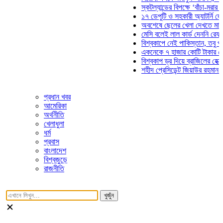
স্কটল্যান্ডের বিপক্ষে ‘বাঁচা-মরার লড়াইয়
১৭ ডেপুটি ও সহকারী অ্যাটর্নি জেনারেল
অবশেষে ছেলের খেলা দেখতে মাঠে আসছ
মেসি বলেই লাল কার্ড দেননি রেফারি! ফাউ
বিশ্বকাপে নেই পাকিস্তান, তবু প্রতিটি
একনেকে ৭ হাজার কোটি টাকার ৫ প্রকল্
বিশ্বকাপ ড্র দিয়ে ব্রাজিলের হেক্সা মিশন 
শহীদ প্রেসিডেন্ট জিয়াউর রহমান সমাধিতে
প্রধান খবর
আমেরিকা
অর্থনীতি
খেলাধুলা
ধর্ম
প্রবাস
বাংলাদেশ
বিশ্বজুড়ে
রাজনীতি
খুজুঁন