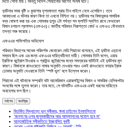
দিতে শোনা যায়। কিন্তু নির্দেশ পৌঁছানোর আগেই সংঘর্ষ ঘটে।
দুর্ঘটনার সময় বৃষ্টি ও কুয়াশায় দৃশ্যমানতা প্রায় তিন মাইলে নেমে এসেছিল। তবে
আবহাওয়া এ ঘটনার কারণ কিনা তা এখনো নিশ্চিত নয়। দুর্ঘটনার পর বিমানবন্দর সাময়িক
বন্ধ ঘোষণা করা হয় এবং সোমবার দুপুর ২টা পর্যন্ত সব ফ্লাইট স্থগিত রাখে ফেডারেল
বিমান চলাচল প্রশাসন (এফএএ)। জাতীয় পরিবহন নিরাপত্তা বোর্ড ও এফএএ যৌথভাবে
তদন্ত শুরু করেছে।
এফএএর গাফিলতির অভিযোগ
পরিবহন বিভাগের সাবেক পরিদর্শক জেনারেল মেরি শিয়াভো বলেছেন, এই দুর্ঘটনা এড়ানো
সম্ভব ছিল এবং এর জন্য এফএএর দায়িত্বহীনতা দায়ী। সোমবার তিনি বলেন, এয়ার
ট্রাফিক কন্ট্রোল টাওয়ার ও গ্রাউন্ড কন্ট্রোলের মধ্যে সমন্বয়ের ঘাটতিই এই দুর্ঘটনার মূল
কারণ। বিমানকে রানওয়েতে নামার অনুমতি দেওয়ার পরও একই রানওয়েতে ফায়ার ট্রাক
ঢোকার অনুমতি দেওয়াকে তিনি ‘স্পষ্ট ভুল’ বলে উল্লেখ করেন।
শিয়াভো এই ঘটনাকে সম্প্রতি ঘটা আমেরিকান এয়ারলাইন্সের বিমান ও সামরিক হেলিকপ্টার
সংঘর্ষের সঙ্গে তুলনা করেন। তার মতে, সে ঘটনাটিও এফএএর একই ধরনের দায়িত্বে
অবহেলার ফল ছিল।
সর্বশেষ
জনপ্রিয়
বিতর্কিত সিদ্ধান্তে ভুল স্বীকার, ক্ষমা চাইলেন ইনফান্তিনো
‘জনগণের ওপর জুলুমকারীদের আর আস্ফালনের সুযোগ হবে না’
আন্তর্জাতিক স্বীকৃতিতে উচ্ছ্বসিত বুবলী
দেশের ২৩তম রাষ্ট্রপতি নির্বাচন ২০ আগস্ট : ইসি