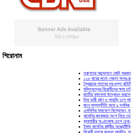
শিরোনাম
তরুণদের আন্দোলনে মোদি সরকার দুর্বল হয়
১২৮ বারের মতো পেছাল সাগর-রুনি হত্যা
স্বৈরাচার পতনের পর গুপ্ত বাহিনীর আত্মপ্র
মুক্তিযুদ্ধের বিরোধীদের ক্ষমা চাইতে হবে: 
জাতীয় বৃক্ষমেলা উদ্বোধন করলেন প্রধানমন্
টানা ভারী বর্ষণ ও পাহাড়ি ঢলে পানিবন্দি চট্
জুনে মূল্যস্ফীতি কমে ৯ দশমিক ১৬ শতা
এনসিপির সমাবেশে বিস্ফোরণ, যুবলীগের দু
খামেনির জানাজায় অংশ নিয়ে দেশে ফিরলেন
ব্যবসায়ীর অণ্ডকোষ চেপে চেক-স্ট্যাম্পে
ইমাম খামেনির রাষ্ট্রীয় অন্ত্যেষ্টিক্রিয়ায়
বিরোধী দলকে জয়নুল আবদিন, আপনারা ৭