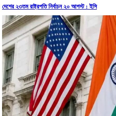
দেশের ২৩তম রাষ্ট্রপতি নির্বাচন ২০ আগস্ট : ইসি