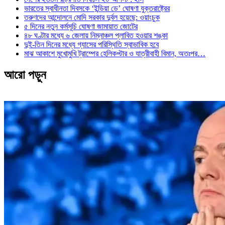
ভারতের স্বাধীনতা দিবসকে ‘ইন্ডিয়া ডে’ ঘোষণা যুক্তরাষ্ট্রের
তরুণদের আন্দোলনে মোদি সরকার দুর্বল হয়েছে: ওয়াংচুক
৫ দিনের নতুন কর্মসূচি ঘোষণা জামায়াত জোটের
৪৮ ঘণ্টার মধ্যে ৬ জেলায় নিম্নাঞ্চল প্লাবিত হওয়ার শঙ্কা
দুই-তিন দিনের মধ্যে গ্যাসের পরিস্থিতি স্বাভাবিক হবে
মাঝ আকাশে মুখোমুখি ট্রাম্পের হেলিকপ্টার ও যাত্রীবাহী বিমান, অতঃপর…
আরো পড়ুন