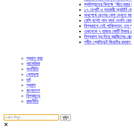
স্কটল্যান্ডের বিপক্ষে ‘বাঁচা-মরার লড়াইয়ে
১৭ ডেপুটি ও সহকারী অ্যাটর্নি জেনারেলে
অবশেষে ছেলের খেলা দেখতে মাঠে আসছ
মেসি বলেই লাল কার্ড দেননি রেফারি! ফাউ
বিশ্বকাপে নেই পাকিস্তান, তবু প্রতিটি 
একনেকে ৭ হাজার কোটি টাকার ৫ প্রকল্প
বিশ্বকাপ ড্র দিয়ে ব্রাজিলের হেক্সা মিশন শ
শহীদ প্রেসিডেন্ট জিয়াউর রহমান সমাধিতে 
প্রধান খবর
আমেরিকা
অর্থনীতি
খেলাধুলা
ধর্ম
প্রবাস
বাংলাদেশ
বিশ্বজুড়ে
রাজনীতি
খুজুঁন