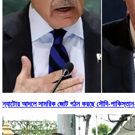
ন্যাটোর আদলে সামরিক জোট গঠন করছে সৌদি-পাকিস্তান-