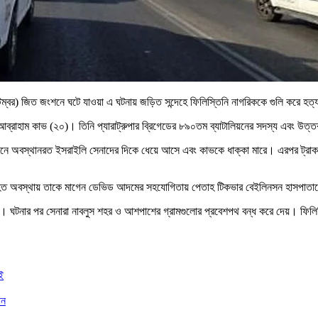
েম্বর) জিত জংশনে ঘটে যাওয়া এ ঘটনায় জড়িত সন্দেহে ফিলিস্তিনি নাগরিককে গুলি করে হত
র আব্রাহাম কাভ (২০)। তিনি প্যারাট্রুপার ব্রিগেডের ৮৯০তম ব্যাটালিয়নের সদস্য এবং উত্
নে অবস্থানরত ইসরাইলি সেনাদের দিকে ধেয়ে আসে এবং কাভকে ধাক্কা মারে। এরপর ট্রাকটি
 আহত অবস্থায় তাকে মাগেন ডেভিড আদমের সহযোগিতায় পেতাহ টিকভার বেইলিনসন হাসপাতালে
ন্দা। ঘটনার পর সেনারা নাবলুস শহর ও আশপাশের গ্রামগুলোর প্রবেশপথ বন্ধ করে দেয়। ফিলিস
ই
ান