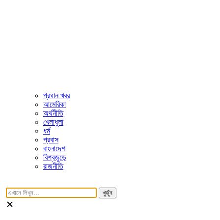
প্রধান খবর
আমেরিকা
অর্থনীতি
খেলাধুলা
ধর্ম
প্রবাস
বাংলাদেশ
বিশ্বজুড়ে
রাজনীতি
খুজুঁন