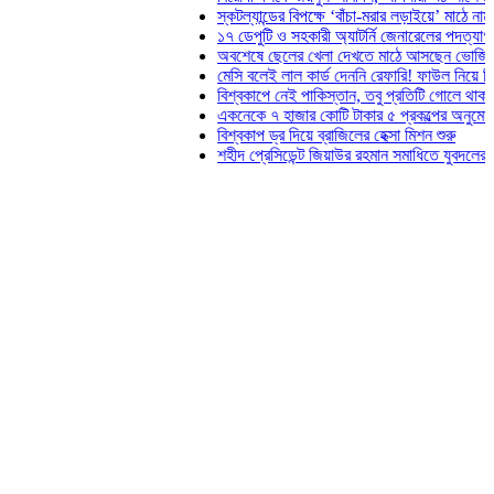
স্কটল্যান্ডের বিপক্ষে ‘বাঁচা-মরার লড়াইয়ে’ মাঠে নামছে ব্রাজিল
১৭ ডেপুটি ও সহকারী অ্যাটর্নি জেনারেলের পদত্যাগ
অবশেষে ছেলের খেলা দেখতে মাঠে আসছেন ভোজিনহার মা
মেসি বলেই লাল কার্ড দেননি রেফারি! ফাউল নিয়ে বিতর্ক
বিশ্বকাপে নেই পাকিস্তান, তবু প্রতিটি গোলে থাকবে তাদের ছো
একনেকে ৭ হাজার কোটি টাকার ৫ প্রকল্পের অনুমোদন
বিশ্বকাপ ড্র দিয়ে ব্রাজিলের হেক্সা মিশন শুরু
শহীদ প্রেসিডেন্ট জিয়াউর রহমান সমাধিতে যুবদলের শ্রদ্ধা