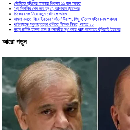
সৌদিতে হুথিদের হামলায় শিশুসহ ১১ জন আহত
‘খুব শিগগির শেষ হবে যুদ্ধ’, আশাবাদ ট্রাম্পের
চিকেন নেক নিয়ে নতুন কৌশলে ভারত
হামলা করতে গিয়ে ইরানের ‘ফাঁদে’ ট্রাম্প, পিছু হটলেও ঘটবে চরম পরাজয়
থাইল্যান্ডে স্কুলছাত্রের গুলিতে শিক্ষক নিহত, আহত ১০
নতুন মার্কিন হামলা হলে উপসাগরীয় স্থাপনায় পাল্টা আঘাতের হুঁশিয়ারি ইরানের
আরো পড়ুন