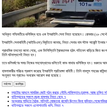
অধিকৃত পশ্চিমতীরে গুলিবিদ্ধ হয়ে এক ইসরাইলি সেনা নিহত হয়েছেন। রোববার (২৮ সেপ্ট
ইসরাইলি সেনাবাহিনী (আইডিএফ) বিবৃতিতে জানায়, নিহত সেনার নাম স্টাফ সার্জেন্ট ইনবা
প্রাথমিক তদন্তে জানা গেছে, এক ফিলিস্তিনি ট্রাকচালক হঠাৎ গতিবেগ বাড়িয়ে জিত জংশ
তিনি ঘটনাস্থলেই নিহত হন।
তবে গুলিবর্ষণের সময় নিজের সহযোদ্ধাদের গুলিতেই কাভ মাথায় গুলিবিদ্ধ হন। গুরুতর
হামলাকারীর পরিচয় প্রকাশ করেছে ইসরাইলি প্রতিরক্ষা বাহিনী। তিনি নাবলুস শহরের বাসি
সংযুক্ত সব গ্রামেও অবরোধ আরোপ করা হয়েছে।
সর্বশেষ
জনপ্রিয়
ন্যাটোর আদলে সামরিক জোট গঠন করছে সৌদি-পাকিস্তান-তুরস্ক, আজ চুক্তি স
থাইল্যান্ডের স্কুলে বন্দুক হামলায় নিহত বেড়ে ৭
অন্ধকার গাড়িতে বৈঠক, সত্যিই মোজতবা খামেনি ছিলেন কিনা সন্দিহান পেজেশকিয়
থাইল্যান্ডে স্কুলে এলোপাতাড়ি গুলি, নিহত ৭