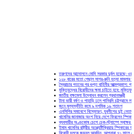
তরুণদের আন্দোলনে মোদি সরকার দুর্বল হয়েছে: ওয়াংচুক
১২৮ বারের মতো পেছাল সাগর-রুনি হত্যা মামলার তদন্ত প্রত
স্বৈরাচার পতনের পর গুপ্ত বাহিনীর আত্মপ্রকাশ: প্রধানমন্ত্রী
মুক্তিযুদ্ধের বিরোধীদের ক্ষমা চাইতে হবে: মুক্তিযুদ্ধবিষয়ক মন্ত্
জাতীয় বৃক্ষমেলা উদ্বোধন করলেন প্রধানমন্ত্রী
টানা ভারী বর্ষণ ও পাহাড়ি ঢলে পানিবন্দি চট্টগ্রামে লাখো মানুষ
জুনে মূল্যস্ফীতি কমে ৯ দশমিক ১৬ শতাংশ
এনসিপির সমাবেশে বিস্ফোরণ, যুবলীগের দুই নেতাকর্মী গ্রেফতা
খামেনির জানাজায় অংশ নিয়ে দেশে ফিরলেন স্পিকার হাফিজ উদ্
ব্যবসায়ীর অণ্ডকোষ চেপে চেক-স্ট্যাম্পে স্বাক্ষর নিলেন স্বে
ইমাম খামেনির রাষ্ট্রীয় অন্ত্যেষ্টিক্রিয়ায় স্পিকারের অংশগ্রহণ
বিরোধী দলকে জয়নুল আবদিন, আপনারা ৭১ সালে কোথায় ছিলে