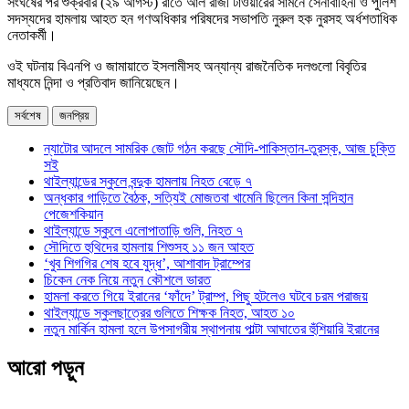
সংঘর্ষের পর শুক্রবার (২৯ আগস্ট) রাতে আল রাজী টাওয়ারের সামনে সেনাবাহিনী ও পুলিশ
সদস্যদের হামলায় আহত হন গণঅধিকার পরিষদের সভাপতি নুরুল হক নুরসহ অর্ধশতাধিক
নেতাকর্মী।
ওই ঘটনায় বিএনপি ও জামায়াতে ইসলামীসহ অন্যান্য রাজনৈতিক দলগুলো বিবৃতির
মাধ্যমে নিন্দা ও প্রতিবাদ জানিয়েছেন।
সর্বশেষ
জনপ্রিয়
ন্যাটোর আদলে সামরিক জোট গঠন করছে সৌদি-পাকিস্তান-তুরস্ক, আজ চুক্তি
সই
থাইল্যান্ডের স্কুলে বন্দুক হামলায় নিহত বেড়ে ৭
অন্ধকার গাড়িতে বৈঠক, সত্যিই মোজতবা খামেনি ছিলেন কিনা সন্দিহান
পেজেশকিয়ান
থাইল্যান্ডে স্কুলে এলোপাতাড়ি গুলি, নিহত ৭
সৌদিতে হুথিদের হামলায় শিশুসহ ১১ জন আহত
‘খুব শিগগির শেষ হবে যুদ্ধ’, আশাবাদ ট্রাম্পের
চিকেন নেক নিয়ে নতুন কৌশলে ভারত
হামলা করতে গিয়ে ইরানের ‘ফাঁদে’ ট্রাম্প, পিছু হটলেও ঘটবে চরম পরাজয়
থাইল্যান্ডে স্কুলছাত্রের গুলিতে শিক্ষক নিহত, আহত ১০
নতুন মার্কিন হামলা হলে উপসাগরীয় স্থাপনায় পাল্টা আঘাতের হুঁশিয়ারি ইরানের
আরো পড়ুন