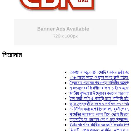
শিরোনাম
তরুণদের আন্দোলনে মোদি সরকার দুর্বল হয়েছে: ওয
১২৮ বারের মতো পেছাল সাগর-রুনি হত্যা মামলার
স্বৈরাচার পতনের পর গুপ্ত বাহিনীর আত্মপ্রকাশ: প্র
মুক্তিযুদ্ধের বিরোধীদের ক্ষমা চাইতে হবে: মুক্তিযু
জাতীয় বৃক্ষমেলা উদ্বোধন করলেন প্রধানমন্ত্রী
টানা ভারী বর্ষণ ও পাহাড়ি ঢলে পানিবন্দি চট্টগ্রামে
জুনে মূল্যস্ফীতি কমে ৯ দশমিক ১৬ শতাংশ
এনসিপির সমাবেশে বিস্ফোরণ, যুবলীগের দুই নেতা
খামেনির জানাজায় অংশ নিয়ে দেশে ফিরলেন স্পিক
ব্যবসায়ীর অণ্ডকোষ চেপে চেক-স্ট্যাম্পে স্বাক্
ইমাম খামেনির রাষ্ট্রীয় অন্ত্যেষ্টিক্রিয়ায় স্পিকার
বিরোধী দলকে জয়নুল আবদিন, আপনারা ৭১ সালে