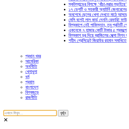
স্কটল্যান্ডের বিপক্ষে ‘বাঁচা-মরার লড়াইয়ে’ মাঠে 
১৭ ডেপুটি ও সহকারী অ্যাটর্নি জেনারেলের পদত্য
অবশেষে ছেলের খেলা দেখতে মাঠে আসছেন ভোজ
মেসি বলেই লাল কার্ড দেননি রেফারি! ফাউল নিয়ে 
বিশ্বকাপে নেই পাকিস্তান, তবু প্রতিটি গোলে থ
একনেকে ৭ হাজার কোটি টাকার ৫ প্রকল্পের অনু
বিশ্বকাপ ড্র দিয়ে ব্রাজিলের হেক্সা মিশন শুরু
শহীদ প্রেসিডেন্ট জিয়াউর রহমান সমাধিতে যুবদলের
প্রধান খবর
আমেরিকা
অর্থনীতি
খেলাধুলা
ধর্ম
প্রবাস
বাংলাদেশ
বিশ্বজুড়ে
রাজনীতি
খুজুঁন