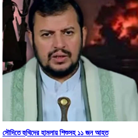
সৌদিতে হুথিদের হামলায় শিশুসহ ১১ জন আহত