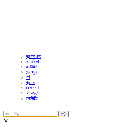
প্রধান খবর
আমেরিকা
অর্থনীতি
খেলাধুলা
ধর্ম
প্রবাস
বাংলাদেশ
বিশ্বজুড়ে
রাজনীতি
খুজুঁন