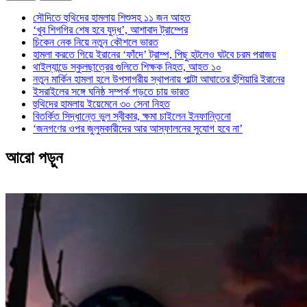
সৌদিতে হুথিদের হামলায় শিশুসহ ১১ জন আহত
‘খুব শিগগির শেষ হবে যুদ্ধ’, আশাবাদ ট্রাম্পের
চিকেন নেক নিয়ে নতুন কৌশলে ভারত
হামলা করতে গিয়ে ইরানের ‘ফাঁদে’ ট্রাম্প, পিছু হটলেও ঘটবে চরম পরাজয়
থাইল্যান্ডে স্কুলছাত্রের গুলিতে শিক্ষক নিহত, আহত ১০
নতুন মার্কিন হামলা হলে উপসাগরীয় স্থাপনায় পাল্টা আঘাতের হুঁশিয়ারি ইরানের
ইসরাইলের সঙ্গে ঘনিষ্ঠ সম্পর্ক গড়তে চায় ভারত
হুথিদের হামলায় ইয়েমেনে ৩০ সেনা নিহত
বিতর্কিত সিদ্ধান্তে ভুল স্বীকার, ক্ষমা চাইলেন ইনফান্তিনো
‘জনগণের ওপর জুলুমকারীদের আর আস্ফালনের সুযোগ হবে না’
আরো পড়ুন