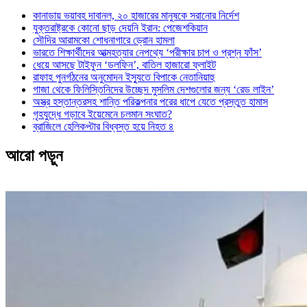
কানাডায় ভয়াবহ দাবানল, ২০ হাজারের মানুষকে সরানোর নির্দেশ
যুক্তরাষ্ট্রকে কোনো ছাড় দেয়নি ইরান: পেজেশকিয়ান
সৌদির আরামকো শোধনাগারে ড্রোন হামলা
ভারতে শিক্ষার্থীদের আত্মহত্যার নেপথ্যে ‘পরীক্ষার চাপ ও প্রশ্ন ফাঁস’
ধেয়ে আসছে টাইফুন ‘ডলফিন’, বাতিল হাজারো ফ্লাইট
রাফাহ পুনর্গঠনের অনুমোদন ইস্যুতে বিপাকে নেতানিয়াহু
গাজা থেকে ফিলিস্তিনিদের উচ্ছেদ মুসলিম দেশগুলোর জন্য ‘রেড লাইন’
অস্ত্র হস্তান্তরসহ শান্তি পরিকল্পনার পরের ধাপে যেতে প্রস্তুত হামাস
গৃহযুদ্ধে গড়াবে ইয়েমেনে চলমান সংঘাত?
ব্রাজিলে হেলিকপ্টার বিধ্বস্ত হয়ে নিহত ৪
আরো পড়ুন