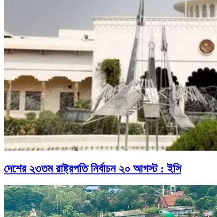
দেশের ২৩তম রাষ্ট্রপতি নির্বাচন ২০ আগস্ট : ইসি