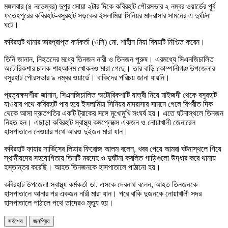
মঙ্গলবার (৪ নভেম্বর) দুপুর সোয়া ২টার দিকে কবিরহাট পৌরসভার ২ নম্বর ওয়ার্ডের পূর্ব
ফতেহপুরের কবিরহাট-বসুরহাট সড়কের ইসলামিয়া সিনিয়র মাদরাসার সামনের এ দুর্ঘটনা
ঘটে।
কবিরহাট থানার ভারপ্রাপ্ত কর্মকর্তা (ওসি) মো. শাহীন মিয়া বিষয়টি নিশ্চিত করেন।
তিনি জানান, নিহতদের মধ্যে তিনজন নারী ও তিনজন পুরুষ। এরমধ্যে সিএনজিচালিত
অটোরিকশার চালক শাহআলম খোকনও মারা গেছে। তার বাড়ি কোম্পানীগঞ্জ উপজেলার
বসুরহাট পৌরসভার ৯ নম্বর ওয়ার্ডে। বাকিদের পরিচয় জানা যায়নি।
প্রত্যক্ষদর্শীরা জানান, সিএনজিচালিত অটোরিকশাটি যাত্রী নিয়ে মাইজদী থেকে বসুরহাট
যাওয়ার পথে কবিরহাট পার হয়ে ইসলামিয়া সিনিয়র মাদরাসার সামনে গেলে বিপরীত দিক
থেকে আসা দ্রুতগতির একটি ট্রাকের সঙ্গে মুখোমুখি সংঘর্ষ হয়। এতে ঘটনাস্থলে তিনজন
নিহত হন। এছাড়া কবিরহাট স্বাস্থ্য কমপ্লেক্সে একজন ও নোয়াখালী জেনারেল
হাসপাতালে নেওয়ার পথে আরও দুইজন মারা যান।
কবিরহাট ফায়ার সার্ভিসের লিডার ফিরোজ আলম বলেন, খবর পেয়ে আমরা ঘটনাস্থলে গিয়ে
স্থানীয়দের সহযোগিতায় তিনটি মরদেহ ও দুর্ঘটনা কবলিত গাড়িগুলো উদ্ধার করে থানায়
হস্তান্তর করেছি। আহত তিনজনকে হাসপাতালে পাঠানো হয়।
কবিরহাট উপজেলা স্বাস্থ্য কর্মকর্তা ডা. এসকে দেবনাথ বলেন, আহত তিনজনকে
হাসপাতালে আনার পর একজন নারী মারা যান। পরে বাকি দুজনকে নোয়াখালী সদর
হাসপাতালে পাঠালে পথে তাদেরও মৃত্যু হয়।
সর্বশেষ
জনপ্রিয়