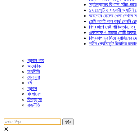
স্কটল্যান্ডের বিপক্ষে ‘বাঁচা-মরার লড়া
১৭ ডেপুটি ও সহকারী অ্যাটর্নি জেনার
অবশেষে ছেলের খেলা দেখতে মাঠে আ
মেসি বলেই লাল কার্ড দেননি রেফারি! ফ
বিশ্বকাপে নেই পাকিস্তান, তবু প্রতি
একনেকে ৭ হাজার কোটি টাকার ৫ প্রক
বিশ্বকাপ ড্র দিয়ে ব্রাজিলের হেক্সা মিশ
শহীদ প্রেসিডেন্ট জিয়াউর রহমান সমাধি
প্রধান খবর
আমেরিকা
অর্থনীতি
খেলাধুলা
ধর্ম
প্রবাস
বাংলাদেশ
বিশ্বজুড়ে
রাজনীতি
খুজুঁন