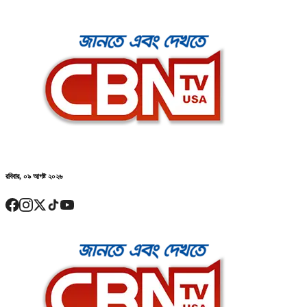
রবিবার, ০৯ আগষ্ট ২০২৬