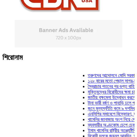
শিরোনাম
তরুণদের আন্দোলনে মোদি সরকার দুর্বল 
১২৮ বারের মতো পেছাল সাগর-রুনি হত্
স্বৈরাচার পতনের পর গুপ্ত বাহিনীর আত্ম
মুক্তিযুদ্ধের বিরোধীদের ক্ষমা চাইতে হবে
জাতীয় বৃক্ষমেলা উদ্বোধন করলেন প্রধান
টানা ভারী বর্ষণ ও পাহাড়ি ঢলে পানিবন্দি 
জুনে মূল্যস্ফীতি কমে ৯ দশমিক ১৬ 
এনসিপির সমাবেশে বিস্ফোরণ, যুবলীগের
খামেনির জানাজায় অংশ নিয়ে দেশে ফির
ব্যবসায়ীর অণ্ডকোষ চেপে চেক-স্ট্যাম্
ইমাম খামেনির রাষ্ট্রীয় অন্ত্যেষ্টিক্রিয়
বিরোধী দলকে জয়নুল আবদিন, আপনারা