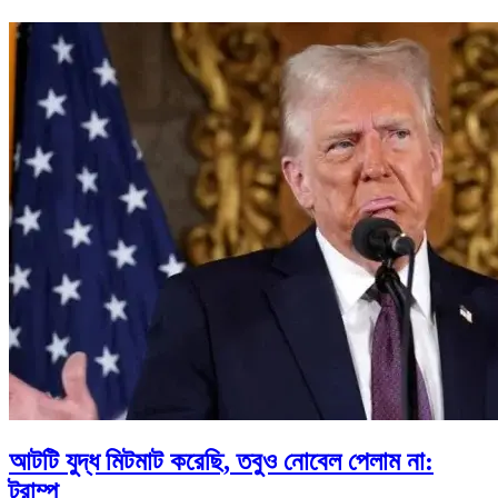
আটটি যুদ্ধ মিটমাট করেছি, তবুও নোবেল পেলাম না:
ট্রাম্প