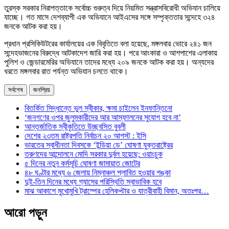
তুরস্ক সরকার নিরাপত্তাকে সর্বোচ্চ গুরুত্ব দিয়ে নিয়মিত সন্ত্রাসবিরোধী অভিযান চালিয়ে
যাচ্ছে। গত মাসে দেশব্যাপী এক অভিযানে আইএসের সঙ্গে সম্পৃক্ততার সন্দেহে ৩২৪
জনকে আটক করা হয়।
প্রধান প্রসিকিউটরের কার্যালয়ের এক বিবৃতিতে বলা হয়েছে, মঙ্গলবার ভোরে ২৪১ জন
সন্দেহভাজনের বিরুদ্ধে আটকাদেশ জারি করা হয়। পরে আংকারা ও আশপাশের এলাকায়
পুলিশ ও জেন্ডারমেরির অভিযানে তাদের মধ্যে ২০৯ জনকে আটক করা হয়। অন্যদের
ধরতে মঙ্গলবার রাত পর্যন্ত অভিযান চলতে থাকে।
সর্বশেষ
জনপ্রিয়
বিতর্কিত সিদ্ধান্তে ভুল স্বীকার, ক্ষমা চাইলেন ইনফান্তিনো
‘জনগণের ওপর জুলুমকারীদের আর আস্ফালনের সুযোগ হবে না’
আন্তর্জাতিক স্বীকৃতিতে উচ্ছ্বসিত বুবলী
দেশের ২৩তম রাষ্ট্রপতি নির্বাচন ২০ আগস্ট : ইসি
ভারতের স্বাধীনতা দিবসকে ‘ইন্ডিয়া ডে’ ঘোষণা যুক্তরাষ্ট্রের
তরুণদের আন্দোলনে মোদি সরকার দুর্বল হয়েছে: ওয়াংচুক
৫ দিনের নতুন কর্মসূচি ঘোষণা জামায়াত জোটের
৪৮ ঘণ্টার মধ্যে ৬ জেলায় নিম্নাঞ্চল প্লাবিত হওয়ার শঙ্কা
দুই-তিন দিনের মধ্যে গ্যাসের পরিস্থিতি স্বাভাবিক হবে
মাঝ আকাশে মুখোমুখি ট্রাম্পের হেলিকপ্টার ও যাত্রীবাহী বিমান, অতঃপর…
আরো পড়ুন