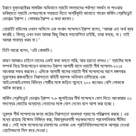
ইরানে যুক্তরাষ্ট্রের সামরিক অভিযানে ন্যাটো সদস্যদের পর্যাপ্ত সমর্থন না পাওয়ায়
ভবিষ্যতে ন্যাটো দেশগুলোকে সহায়তা দিতে অস্বীকৃতি জানাতে পারেন মার্কিন প্রেসিডেন্ট
ডোনাল্ড ট্রাম্প। সোমবার ট্রাম্প এ কথা জানান।
হোয়াইট হাউসের ওভাল অফিসে এক সংবাদ সম্মেলনে ট্রাম্প বলেন, ‘আমরা এত অর্থ ব্যয়
করেছি। কিন্তু এখন যখন আমরা কিছু বিষয়ে সহযোগিতা চাইছি, তারা বলছে, না। তাই
আমরা সাহায্য করব না।’
তিনি আরো বলেন, ‘এটা বোকামি।
কারণ আমরাও চাইলে তাদের একই কথা বলতে পারি, আর হয়তো বলবও।’ ন্যাটোর সঙ্গে
সম্পর্ক নিয়ে টানাপোড়েন থাকলেও ট্রাম্প আগামী মাসে ন্যাটো শীর্ষ সম্মেলন-২০১৫
আংকারা সফর করবেন। এদিকে আগামী মাসের ন্যাটো শীর্ষ সম্মেলনের আগে মঙ্গলবার
তুরস্কের রাজধানীতে নিরাপত্তা বাহিনী ব্যাপক অভিযান চালিয়েছে এবং
আইএসআইএসসহ বিভিন্ন গোষ্ঠীর সঙ্গে জড়িত সন্দেহে ২০০ জনেরও বেশি লোককে
আটক করেছে।
মার্কিন প্রেসিডেন্ট ডোনাল্ড ট্রাম্প ৭-৮ জুলাইয়ের শীর্ষ সম্মেলনে যোগ দিতে আংকারায় ৩২
সদস্যের জোটের অন্যান্য নেতাদের সঙ্গে যোগ দেবেন বলে আশা করা হচ্ছে।
তুরস্ক শীর্ষ সম্মেলনের জন্য কঠোর নিরাপত্তা ব্যবস্থা গ্রহণের পরিকল্পনা করছে। এর
মধ্যে রয়েছে বিক্ষোভ নিষিদ্ধ করা, বিমানবন্দরগামী সড়কগুলোতে প্রবেশাধিকার সীমিত
করা। সেই সঙ্গে সম্মেলনের চারপাশের এলাকা এবং প্রতিনিধিদলগুলোকে আশ্রয় দেওয়া
হোটেলগুলো সিল করে দেওয়া।