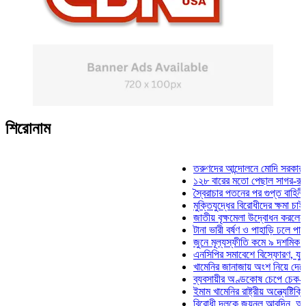
শিরোনাম
তরুণদের আন্দোলনে মোদি সরকার দুর্বল হয
১২৮ বারের মতো পেছাল সাগর-রুনি হত্যা
স্বৈরাচার পতনের পর গুপ্ত বাহিনীর আত্মপ্র
মুক্তিযুদ্ধের বিরোধীদের ক্ষমা চাইতে হবে: 
জাতীয় বৃক্ষমেলা উদ্বোধন করলেন প্রধানমন
টানা ভারী বর্ষণ ও পাহাড়ি ঢলে পানিবন্দি চট
জুনে মূল্যস্ফীতি কমে ৯ দশমিক ১৬ শত
এনসিপির সমাবেশে বিস্ফোরণ, যুবলীগের দ
খামেনির জানাজায় অংশ নিয়ে দেশে ফিরলে
ব্যবসায়ীর অণ্ডকোষ চেপে চেক-স্ট্যাম্পে
ইমাম খামেনির রাষ্ট্রীয় অন্ত্যেষ্টিক্রিয়ায়
বিরোধী দলকে জয়নুল আবদিন, আপনারা ৭