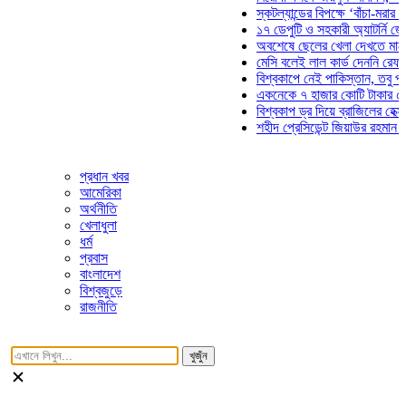
স্কটল্যান্ডের বিপক্ষে ‘বাঁচা-মরার লড়াইয়
১৭ ডেপুটি ও সহকারী অ্যাটর্নি জেনারেলে
অবশেষে ছেলের খেলা দেখতে মাঠে আসছ
মেসি বলেই লাল কার্ড দেননি রেফারি! ফাউ
বিশ্বকাপে নেই পাকিস্তান, তবু প্রতিটি
একনেকে ৭ হাজার কোটি টাকার ৫ প্রকল্
বিশ্বকাপ ড্র দিয়ে ব্রাজিলের হেক্সা মিশন 
শহীদ প্রেসিডেন্ট জিয়াউর রহমান সমাধিতে 
প্রধান খবর
আমেরিকা
অর্থনীতি
খেলাধুলা
ধর্ম
প্রবাস
বাংলাদেশ
বিশ্বজুড়ে
রাজনীতি
খুজুঁন