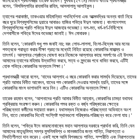
জানিয়েছেন প্রধানমন্ত্রী তারেক রহমান। বুধবার (২৭ মে) ভিডিও বার্তায় প্রধানমন্ত্রী
বলেন, ‘বিসমিল্লাহির রাহমানির রাহিম, আসসালামু আলাইকুম।
ত্যাগের পরাকাষ্ঠা, তাকওয়ার মহিমান্বিত পথনির্দেশনা এবং আত্মশুদ্ধির অনন্য বার্তা নিয়ে
বছর ঘুরে বিশ্বমুসলিমের দুয়ারে আবারও হাজির পবিত্র ঈদুল আজহা। বাংলাদেশসহ
বিশ্বমুসলিমের প্রতি পবিত্র ঈদুল আজহার শুভেচ্ছা। দল-মত, ধর্ম-বর্ণ-নির্বিশেষে
দেশবাসীকে পবিত্র ঈদের শুভেচ্ছা জানাই। ঈদ মোবারক।
তিনি বলেন, ‘কোরবানি শুধু পশু জবাই নয়; বরং লোভ-লালসা, হিংসা-বিদ্বেষ আর মনের
পশুত্বকে পরাভূত করার দীক্ষা গ্রহণের মধ্যেই নিহিত রয়েছে কোরবানির মাহাত্ম্য ও
তাৎপর্য। আল্লাহর শ্রেষ্ঠত্ব ঘোষণা করে নিজেকে আল্লাহর কাছে সমর্পণের এই উৎসব
আমাদের ত্যাগের মহিমায় উদ্ভাসিত করবে, সত্য ও সুন্দরের পথে ধাবিত করবে, এটিই
হোক পবিত্র কোরবানির অন্যতম শিক্ষা।’
প্রধানমন্ত্রী আরো বলেন, ‘যাদের আল্লাহ এ বছর কোরবানি করার সামর্থ্য দিয়েছেন, তাদের
প্রতি আমার বিনীত আবেদন, যাদের পশু কোরবানি দেওয়ার সামর্থ্য হয়নি, তাদের সঙ্গে
কোরবানির মাংস ভাগাভাগি করে নিন। এটিও কোরবানির অন্যতম শিক্ষা।
তারেক রহমান বলেন, ‘আপনাদের প্রতি আমার বিনীত আহ্বান, কোরবানির চামড়া যথাযথ
প্রক্রিয়ায় সংরক্ষণ করুন। কোরবানির পশুর রক্ত ও বর্জ্য পরিষ্কারের ক্ষেত্রে
পরিচ্ছন্নতা কর্মীদের সহায়তা করুন। যথাসম্ভব নিজেরাও পরিচ্ছন্নতা অভিযানে অংশ
নিন, যাতে কোরবানির দিনেই সংশ্লিষ্ট স্থানগুলো পরিষ্কার-পরিচ্ছন্ন করে ফেলা যায়।’
তিনি বলেন, ‘পবিত্র ঈদে কায়মনোবাক্যে মহান আল্লাহর দরবারে প্রার্থনা করি, তিনি যেন
আমাদের মাতৃভূমিসহ সমগ্র মুসলিমবিশ্ব ও মানবজাতির জন্য শান্তি, নিরাপত্তা ও
স্থিতিশীলতা দান করেন। একই সঙ্গে আমি বিশ্বজুড়ে শান্তি, সম্প্রীতি এবং নিরাপত্তার