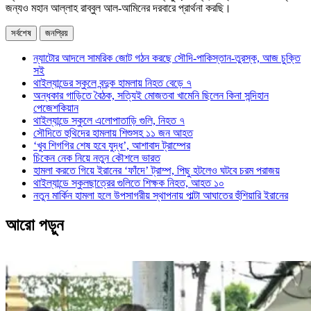
জন্যও মহান আল্লাহ রাব্বুল আল-আমিনের দরবারে প্রার্থনা করছি।
সর্বশেষ
জনপ্রিয়
ন্যাটোর আদলে সামরিক জোট গঠন করছে সৌদি-পাকিস্তান-তুরস্ক, আজ চুক্তি
সই
থাইল্যান্ডের স্কুলে বন্দুক হামলায় নিহত বেড়ে ৭
অন্ধকার গাড়িতে বৈঠক, সত্যিই মোজতবা খামেনি ছিলেন কিনা সন্দিহান
পেজেশকিয়ান
থাইল্যান্ডে স্কুলে এলোপাতাড়ি গুলি, নিহত ৭
সৌদিতে হুথিদের হামলায় শিশুসহ ১১ জন আহত
‘খুব শিগগির শেষ হবে যুদ্ধ’, আশাবাদ ট্রাম্পের
চিকেন নেক নিয়ে নতুন কৌশলে ভারত
হামলা করতে গিয়ে ইরানের ‘ফাঁদে’ ট্রাম্প, পিছু হটলেও ঘটবে চরম পরাজয়
থাইল্যান্ডে স্কুলছাত্রের গুলিতে শিক্ষক নিহত, আহত ১০
নতুন মার্কিন হামলা হলে উপসাগরীয় স্থাপনায় পাল্টা আঘাতের হুঁশিয়ারি ইরানের
আরো পড়ুন