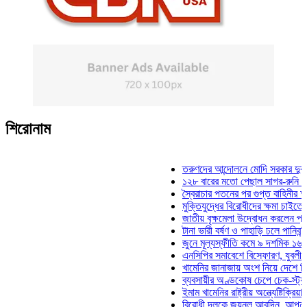
শিরোনাম
তরুণদের আন্দোলনে মোদি সরকার দুর্বল হয়েছে
১২৮ বারের মতো পেছাল সাগর-রুনি হত্যা মা
স্বৈরাচার পতনের পর গুপ্ত বাহিনীর আত্মপ্রকাশ
মুক্তিযুদ্ধের বিরোধীদের ক্ষমা চাইতে হবে: মুক্
জাতীয় বৃক্ষমেলা উদ্বোধন করলেন প্রধানমন্ত্র
টানা ভারী বর্ষণ ও পাহাড়ি ঢলে পানিবন্দি চট্টগ্
জুনে মূল্যস্ফীতি কমে ৯ দশমিক ১৬ শতাংশ
এনসিপির সমাবেশে বিস্ফোরণ, যুবলীগের দুই 
খামেনির জানাজায় অংশ নিয়ে দেশে ফিরলেন স
ব্যবসায়ীর অণ্ডকোষ চেপে চেক-স্ট্যাম্পে স্
ইমাম খামেনির রাষ্ট্রীয় অন্ত্যেষ্টিক্রিয়ায় স্প
বিরোধী দলকে জয়নুল আবদিন, আপনারা ৭১ স