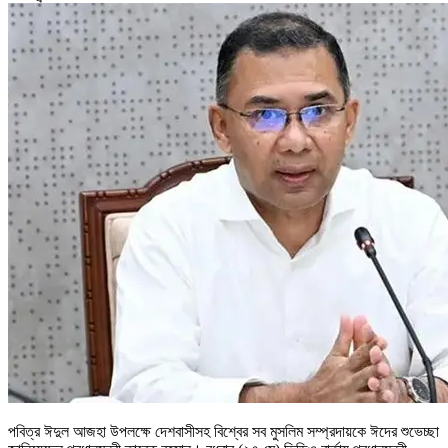
পবিত্র ঈদুল আজহা উপলক্ষে দেশবাসীসহ বিশ্বের সব মুসলিম সম্প্রদায়কে ঈদের শুভেচ্ছা