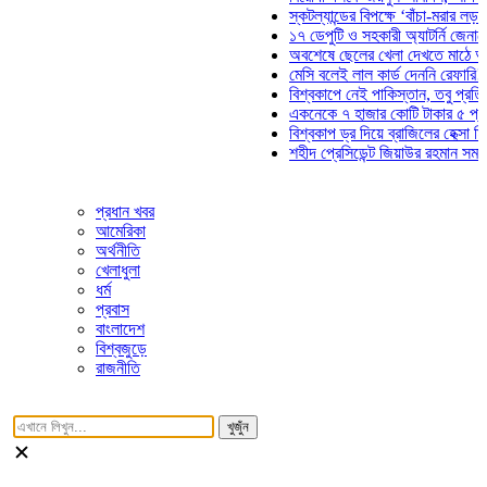
স্কটল্যান্ডের বিপক্ষে ‘বাঁচা-মরার লড়াইয়ে’ ম
১৭ ডেপুটি ও সহকারী অ্যাটর্নি জেনারেলের প
অবশেষে ছেলের খেলা দেখতে মাঠে আসছেন 
মেসি বলেই লাল কার্ড দেননি রেফারি! ফাউল ন
বিশ্বকাপে নেই পাকিস্তান, তবু প্রতিটি গোল
একনেকে ৭ হাজার কোটি টাকার ৫ প্রকল্পের
বিশ্বকাপ ড্র দিয়ে ব্রাজিলের হেক্সা মিশন শুরু
শহীদ প্রেসিডেন্ট জিয়াউর রহমান সমাধিতে যুব
প্রধান খবর
আমেরিকা
অর্থনীতি
খেলাধুলা
ধর্ম
প্রবাস
বাংলাদেশ
বিশ্বজুড়ে
রাজনীতি
খুজুঁন