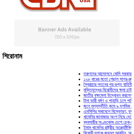
শিরোনাম
তরুণদের আন্দোলনে মোদি সরকার দুর্বল হয়
১২৮ বারের মতো পেছাল সাগর-রুনি হত্যা 
স্বৈরাচার পতনের পর গুপ্ত বাহিনীর আত্মপ্রক
মুক্তিযুদ্ধের বিরোধীদের ক্ষমা চাইতে হবে: ম
জাতীয় বৃক্ষমেলা উদ্বোধন করলেন প্রধানমন্
টানা ভারী বর্ষণ ও পাহাড়ি ঢলে পানিবন্দি চট্
জুনে মূল্যস্ফীতি কমে ৯ দশমিক ১৬ শতা
এনসিপির সমাবেশে বিস্ফোরণ, যুবলীগের দু
খামেনির জানাজায় অংশ নিয়ে দেশে ফিরলেন
ব্যবসায়ীর অণ্ডকোষ চেপে চেক-স্ট্যাম্পে 
ইমাম খামেনির রাষ্ট্রীয় অন্ত্যেষ্টিক্রিয়ায় 
বিরোধী দলকে জয়নুল আবদিন, আপনারা ৭১