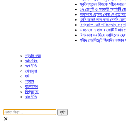
স্কটল্যান্ডের বিপক্ষে ‘বাঁচা-মরার লড়াইয়ে
১৭ ডেপুটি ও সহকারী অ্যাটর্নি জেনারেলে
অবশেষে ছেলের খেলা দেখতে মাঠে আসছে
মেসি বলেই লাল কার্ড দেননি রেফারি! ফাউল
বিশ্বকাপে নেই পাকিস্তান, তবু প্রতিটি 
একনেকে ৭ হাজার কোটি টাকার ৫ প্রকল্প
বিশ্বকাপ ড্র দিয়ে ব্রাজিলের হেক্সা মিশন শ
শহীদ প্রেসিডেন্ট জিয়াউর রহমান সমাধিতে 
প্রধান খবর
আমেরিকা
অর্থনীতি
খেলাধুলা
ধর্ম
প্রবাস
বাংলাদেশ
বিশ্বজুড়ে
রাজনীতি
খুজুঁন