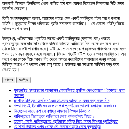
রাজধানী লিসবনে তিনদিনের শোক পালিত হবে বলে ঘোষণা দিয়েছেন লিসবনের সিটি মেয়র
কার্লোস মোয়েদা।
তিনি সংবাদমাধ্যমকে বলেন, আমাদের শহরে এমন একটি মর্মান্তিক ঘটনা আগে কখনো
ঘটেনি। ভুক্তভোগীদের পরিবারের প্রতি সমবেদনা জানাচ্ছি।। যে কোনো পরিস্থিতিতে
তাদের পাশে থাকব।
উল্লেখ্য, এলিভাদোর গ্লোরিয়া নামের একটি ফানিকুলার (ক্যাবল রেল) শহরের
প্রাণকেন্দ্রে রেসতোরাদোস থেকে বাইরো আলতো এরিয়াতে নিচ থেকে ওপরে বা ওপর
থেকে নিচে যাত্রী পারাপার করে। এটি ১৮৮৫ সাল থেকে প্রযুক্তির পরিবর্তনের সঙ্গে সঙ্গে
প্রায় ১৪০ বছর ব্যবহার হয়ে আসছে। লিসবন শহরটি ৭টি পাহাড়ের ওপর অবস্থিত। এর
ফলে ওপর থেকে নিচে আবার নিচ থেকে ওপরে পথচারীদের পারাপারের জন্য শহরের
বিভিন্ন অংশে এই ধরনের সেবা চালু আছে। দুর্ঘটনার পর সবগুলো সার্ভিসই বন্ধ করে
দেওয়া হয়।
সর্বশেষ
জনপ্রিয়
যুক্তরাষ্ট্র-ইসরাইলের আগ্রাসন মোকাবিলায় মুসলিম দেশগুলোকে ‘ঐক্যের’ ডাক
ইরানের
জাপানে টাইফুন ‘ডলফিন’-এর তাণ্ডবে আহত ৫, বন্দর বন্ধ করল চীন
শপথ নিয়েই ইসরাইলের সঙ্গে সম্পর্ক পুনর্গঠনের ঘোষণা কলম্বিয়া সরকারের
কিয়েভের কাছে রুশ ক্ষেপণাস্ত্র হামলায় শিশুসহ নিহত ৩
পাকিস্তানে নিরাপত্তা অভিযানে সেনা কর্মকর্তাসহ নিহত ৮
তুরস্ক-সৌদি-পাকিস্তানের প্রতিরক্ষা চুক্তি নিয়ে আরব বিশ্বের প্রতিক্রিয়া
যে শর্তে ইরানের ওপর থেকে নৌ অবরোধ তুলে নেবে যুক্তরাষ্ট্র