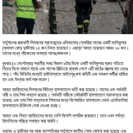
পর্তুগালের রাজধানী লিসবনের প্রাণকেন্দ্রে এলিভাদোর গ্লোরিয়া নামের একটি ফানিকুলার
(ক্যাবল রেল) দুর্ঘটনায় ১৫ জন নিহত হয়েছেন। এছাড়া আহত হয়েছেন আরও ১৮ জন।
তাদের মধ্যে পাঁচজনের অবস্থা আশঙ্কাজনক।
বুধবার (৩ সেপ্টেম্বর) স্থানীয় সময় বিকাল ৬টার দিকে একটি ফানিকুলার দ্রুত গতিতে
নিচের দিকে নামতে থাকে এবং পাশের বিল্ডিংয়ে ধাক্কা লেগে এটি কাঠের বাক্সের মত ভেঙে
পড়ে। পাঁচ মিনিটের মধ্যেই দুর্ঘটনাস্থলে আইনশৃঙ্খলা বাহিনী এবং দমকল কর্মীরা হাজির
হন এবং উদ্ধার কার্য শুরু করেন।
আহত ব্যক্তিদের লিসবনের বিভিন্ন হাসপাতালে ভর্তি করা হয়েছে। তাদের এক গর্ভবতী
নারী ও তার শিশু সন্তান রয়েছে। গর্ভবতী নারীকে মেটারনিটি হাসপাতালে স্থানান্তর করা
হয়েছে এবং তার শিশু সন্তানকে শিশুদের জন্য বিশেষায়িত হাসপাতাল দোনা এস্টেফানিয়া
হাসপাতালে চিকিৎসা সেবা দেওয়া হচ্ছে।
আহত এবং নিহত ব্যক্তিদের মধ্যে দেশি বিদেশি নাগরিক রয়েছেন। তবে এখন পর্যন্ত
বিদেশিদের পরিচয় শনাক্ত করা যায়নি।
ভয়াবহ এ দুর্ঘটনার পর আজ বৃহস্পতিবার পর্তুগালে জাতীয় শোক ঘোষণা করা হয়েছে এবং