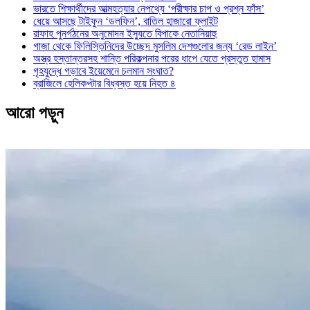
ভারতে শিক্ষার্থীদের আত্মহত্যার নেপথ্যে ‘পরীক্ষার চাপ ও প্রশ্ন ফাঁস’
ধেয়ে আসছে টাইফুন ‘ডলফিন’, বাতিল হাজারো ফ্লাইট
রাফাহ পুনর্গঠনের অনুমোদন ইস্যুতে বিপাকে নেতানিয়াহু
গাজা থেকে ফিলিস্তিনিদের উচ্ছেদ মুসলিম দেশগুলোর জন্য ‘রেড লাইন’
অস্ত্র হস্তান্তরসহ শান্তি পরিকল্পনার পরের ধাপে যেতে প্রস্তুত হামাস
গৃহযুদ্ধে গড়াবে ইয়েমেনে চলমান সংঘাত?
ব্রাজিলে হেলিকপ্টার বিধ্বস্ত হয়ে নিহত ৪
আরো পড়ুন