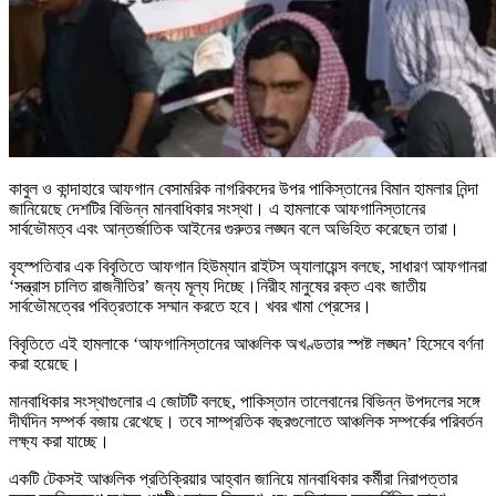
কাবুল ও কান্দাহারে আফগান বেসামরিক নাগরিকদের উপর পাকিস্তানের বিমান হামলার নিন্দা
জানিয়েছে দেশটির বিভিন্ন মানবাধিকার সংস্থা। এ হামলাকে আফগানিস্তানের
সার্বভৌমত্ব এবং আন্তর্জাতিক আইনের গুরুতর লঙ্ঘন বলে অভিহিত করেছেন তারা।
বৃহস্পতিবার এক বিবৃতিতে আফগান হিউম্যান রাইটস অ্যালায়েন্স বলছে, সাধারণ আফগানরা
‘সন্ত্রাস চালিত রাজনীতির’ জন্য মূল্য দিচ্ছে।নিরীহ মানুষের রক্ত ​​এবং জাতীয়
সার্বভৌমত্বের পবিত্রতাকে সম্মান করতে হবে। খবর খামা প্রেসের।
বিবৃতিতে এই হামলাকে ‘আফগানিস্তানের আঞ্চলিক অখণ্ডতার স্পষ্ট লঙ্ঘন’ হিসেবে বর্ণনা
করা হয়েছে।
মানবাধিকার সংস্থাগুলোর এ জোটটি বলছে, পাকিস্তান তালেবানের বিভিন্ন উপদলের সঙ্গে
দীর্ঘদিন সম্পর্ক বজায় রেখেছে। তবে সাম্প্রতিক বছরগুলোতে আঞ্চলিক সম্পর্কের পরিবর্তন
লক্ষ্য করা যাচ্ছে।
একটি টেকসই আঞ্চলিক প্রতিক্রিয়ার আহ্বান জানিয়ে মানবাধিকার কর্মীরা নিরাপত্তার