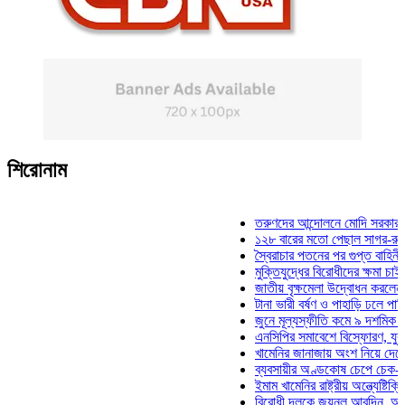
শিরোনাম
তরুণদের আন্দোলনে মোদি সরকার দুর্বল হয
১২৮ বারের মতো পেছাল সাগর-রুনি হত্যা
স্বৈরাচার পতনের পর গুপ্ত বাহিনীর আত্মপ্র
মুক্তিযুদ্ধের বিরোধীদের ক্ষমা চাইতে হবে: 
জাতীয় বৃক্ষমেলা উদ্বোধন করলেন প্রধানমন
টানা ভারী বর্ষণ ও পাহাড়ি ঢলে পানিবন্দি চট
জুনে মূল্যস্ফীতি কমে ৯ দশমিক ১৬ শত
এনসিপির সমাবেশে বিস্ফোরণ, যুবলীগের দ
খামেনির জানাজায় অংশ নিয়ে দেশে ফিরলে
ব্যবসায়ীর অণ্ডকোষ চেপে চেক-স্ট্যাম্পে
ইমাম খামেনির রাষ্ট্রীয় অন্ত্যেষ্টিক্রিয়ায়
বিরোধী দলকে জয়নুল আবদিন, আপনারা ৭