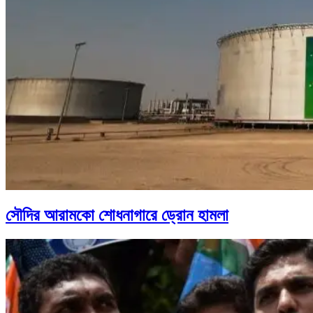
সৌদির আরামকো শোধনাগারে ড্রোন হামলা