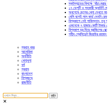
স্কটল্যান্ডের বিপক্ষে ‘বাঁচা-মরার লড়াইয়
১৭ ডেপুটি ও সহকারী অ্যাটর্নি জেনারেল
অবশেষে ছেলের খেলা দেখতে মাঠে আসছ
মেসি বলেই লাল কার্ড দেননি রেফারি! ফাউ
বিশ্বকাপে নেই পাকিস্তান, তবু প্রতিটি
একনেকে ৭ হাজার কোটি টাকার ৫ প্রকল্
বিশ্বকাপ ড্র দিয়ে ব্রাজিলের হেক্সা মিশন 
শহীদ প্রেসিডেন্ট জিয়াউর রহমান সমাধিতে
প্রধান খবর
আমেরিকা
অর্থনীতি
খেলাধুলা
ধর্ম
প্রবাস
বাংলাদেশ
বিশ্বজুড়ে
রাজনীতি
খুজুঁন