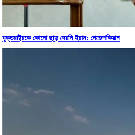
যুক্তরাষ্ট্রকে কোনো ছাড় দেয়নি ইরান: পেজেশকিয়ান