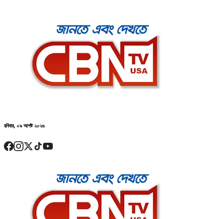
রবিবার, ০৯ আগষ্ট ২০২৬