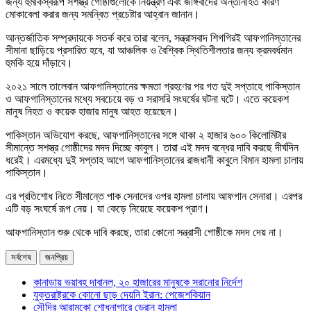
জন্য হুমকিস্বরূপ সশস্ত্র গোষ্ঠীগুলোকে নিয়ন্ত্রণ এবং জঙ্গিবাদের অন্তর্নিহিত কারণ
মোকাবেলা করার জন্য সমন্বিত প্রচেষ্টার আহ্বান জানান।
আন্তর্জাতিক সম্প্রদায়কে সতর্ক করে তারা বলেন, সন্ত্রাসবাদ শিগগিরই আফগানিস্তানের
সীমানা ছাড়িয়ে প্রসারিত হবে, যা আঞ্চলিক ও বৈশ্বিক স্থিতিশীলতার জন্য ক্রমবর্ধমান
হুমকি হয়ে দাঁড়াবে।
২০২১ সালে তালেবান আফগানিস্তানের ক্ষমতা গ্রহণের পর গত দুই সপ্তাহে পাকিস্তান
ও আফগানিস্তানের মধ্যে সবচেয়ে বড় ও সরাসরি সংঘর্ষের ঘটনা ঘটে। এতে কয়েকশ
মানুষ নিহত ও কয়েক হাজার মানুষ আহত হয়েছেন।
পাকিস্তান অভিযোগ করছে, আফগানিস্তানের সঙ্গে থাকা ২ হাজার ৬০০ কিলোমিটার
সীমান্তে সশস্ত্র গোষ্ঠীদের মদদ দিচ্ছে কাবুল। তারা এই মদদ বন্ধের দাবি করছে দীর্ঘদিন
ধরেই। এরমধ্যে দুই সপ্তাহ আগে আফগানিস্তানের রাজধানী কাবুলে বিমান হামলা চালায়
পাকিস্তান।
এর প্রতিশোধ নিতে সীমান্তে পাক সেনাদের ওপর হামলা চালায় আফগান সেনারা। এরপর
এটি বড় সংঘর্ষে রূপ নেয়। যা কেড়ে নিয়েছে কয়েকশ প্রাণ।
আফগানিস্তান শুরু থেকে দাবি করছে, তারা কোনো সন্ত্রাসী গোষ্ঠীকে মদদ দেয় না।
সর্বশেষ
জনপ্রিয়
কানাডায় ভয়াবহ দাবানল, ২০ হাজারের মানুষকে সরানোর নির্দেশ
যুক্তরাষ্ট্রকে কোনো ছাড় দেয়নি ইরান: পেজেশকিয়ান
সৌদির আরামকো শোধনাগারে ড্রোন হামলা