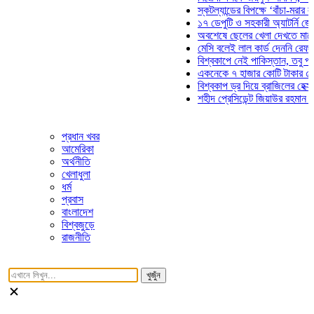
স্কটল্যান্ডের বিপক্ষে ‘বাঁচা-মরার লড়াইয়ে
১৭ ডেপুটি ও সহকারী অ্যাটর্নি জেনারেলে
অবশেষে ছেলের খেলা দেখতে মাঠে আসছ
মেসি বলেই লাল কার্ড দেননি রেফারি! ফাউ
বিশ্বকাপে নেই পাকিস্তান, তবু প্রতিটি 
একনেকে ৭ হাজার কোটি টাকার ৫ প্রকল্প
বিশ্বকাপ ড্র দিয়ে ব্রাজিলের হেক্সা মিশন শ
শহীদ প্রেসিডেন্ট জিয়াউর রহমান সমাধিতে 
প্রধান খবর
আমেরিকা
অর্থনীতি
খেলাধুলা
ধর্ম
প্রবাস
বাংলাদেশ
বিশ্বজুড়ে
রাজনীতি
খুজুঁন