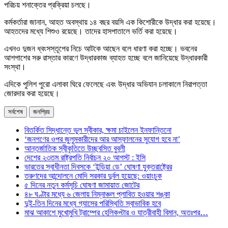
পরিচয় শনাক্তের প্রক্রিয়া চলছে।
কর্মকর্তারা জানান, আহত অবস্থায় ১৪ বছর বয়সি এক কিশোরীকে উদ্ধার করা হয়েছে।
আহতদের মধ্যে শিশুও রয়েছে। তাদের হাসপাতালে ভর্তি করা হয়েছে।
এখনও দুজন ধ্বংসস্তূপের নিচে আটকে আছেন বলে ধারণা করা হচ্ছে। ভবনের
আশপাশের সরু রাস্তার কারণে উদ্ধারকাজ ব্যাহত হচ্ছে বলে জানিয়েছে উদ্ধারকারী
সংস্থা।
এদিকে পুলিশ পুরো এলাকা ঘিরে ফেলেছে এবং উদ্ধার অভিযান চলাকালে নিরাপত্তা
জোরদার করা হয়েছে।
সর্বশেষ
জনপ্রিয়
বিতর্কিত সিদ্ধান্তে ভুল স্বীকার, ক্ষমা চাইলেন ইনফান্তিনো
‘জনগণের ওপর জুলুমকারীদের আর আস্ফালনের সুযোগ হবে না’
আন্তর্জাতিক স্বীকৃতিতে উচ্ছ্বসিত বুবলী
দেশের ২৩তম রাষ্ট্রপতি নির্বাচন ২০ আগস্ট : ইসি
ভারতের স্বাধীনতা দিবসকে ‘ইন্ডিয়া ডে’ ঘোষণা যুক্তরাষ্ট্রের
তরুণদের আন্দোলনে মোদি সরকার দুর্বল হয়েছে: ওয়াংচুক
৫ দিনের নতুন কর্মসূচি ঘোষণা জামায়াত জোটের
৪৮ ঘণ্টার মধ্যে ৬ জেলায় নিম্নাঞ্চল প্লাবিত হওয়ার শঙ্কা
দুই-তিন দিনের মধ্যে গ্যাসের পরিস্থিতি স্বাভাবিক হবে
মাঝ আকাশে মুখোমুখি ট্রাম্পের হেলিকপ্টার ও যাত্রীবাহী বিমান, অতঃপর…