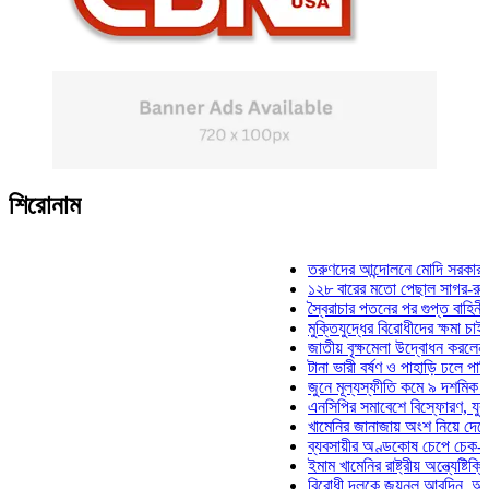
শিরোনাম
তরুণদের আন্দোলনে মোদি সরকার দুর্বল হয়
১২৮ বারের মতো পেছাল সাগর-রুনি হত্যা
স্বৈরাচার পতনের পর গুপ্ত বাহিনীর আত্মপ্র
মুক্তিযুদ্ধের বিরোধীদের ক্ষমা চাইতে হবে: 
জাতীয় বৃক্ষমেলা উদ্বোধন করলেন প্রধানমন্
টানা ভারী বর্ষণ ও পাহাড়ি ঢলে পানিবন্দি চট
জুনে মূল্যস্ফীতি কমে ৯ দশমিক ১৬ শতা
এনসিপির সমাবেশে বিস্ফোরণ, যুবলীগের দ
খামেনির জানাজায় অংশ নিয়ে দেশে ফিরলেন
ব্যবসায়ীর অণ্ডকোষ চেপে চেক-স্ট্যাম্পে
ইমাম খামেনির রাষ্ট্রীয় অন্ত্যেষ্টিক্রিয়ায়
বিরোধী দলকে জয়নুল আবদিন, আপনারা ৭