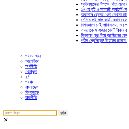
স্কটল্যান্ডের বিপক্ষে ‘বাঁচা-মরার লড়াইয়
১৭ ডেপুটি ও সহকারী অ্যাটর্নি জেনারেল
অবশেষে ছেলের খেলা দেখতে মাঠে আসছ
মেসি বলেই লাল কার্ড দেননি রেফারি! ফাউ
বিশ্বকাপে নেই পাকিস্তান, তবু প্রতিটি
একনেকে ৭ হাজার কোটি টাকার ৫ প্রকল্
বিশ্বকাপ ড্র দিয়ে ব্রাজিলের হেক্সা মিশন 
শহীদ প্রেসিডেন্ট জিয়াউর রহমান সমাধিতে
প্রধান খবর
আমেরিকা
অর্থনীতি
খেলাধুলা
ধর্ম
প্রবাস
বাংলাদেশ
বিশ্বজুড়ে
রাজনীতি
খুজুঁন