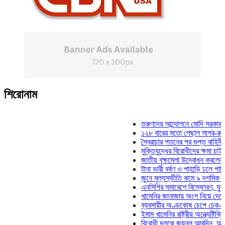
শিরোনাম
তরুণদের আন্দোলনে মোদি সরকার দুর্বল হয
১২৮ বারের মতো পেছাল সাগর-রুনি হত্যা
স্বৈরাচার পতনের পর গুপ্ত বাহিনীর আত্মপ্র
মুক্তিযুদ্ধের বিরোধীদের ক্ষমা চাইতে হবে: 
জাতীয় বৃক্ষমেলা উদ্বোধন করলেন প্রধানমন
টানা ভারী বর্ষণ ও পাহাড়ি ঢলে পানিবন্দি চট
জুনে মূল্যস্ফীতি কমে ৯ দশমিক ১৬ শত
এনসিপির সমাবেশে বিস্ফোরণ, যুবলীগের দ
খামেনির জানাজায় অংশ নিয়ে দেশে ফিরলে
ব্যবসায়ীর অণ্ডকোষ চেপে চেক-স্ট্যাম্পে
ইমাম খামেনির রাষ্ট্রীয় অন্ত্যেষ্টিক্রিয়ায়
বিরোধী দলকে জয়নুল আবদিন, আপনারা ৭