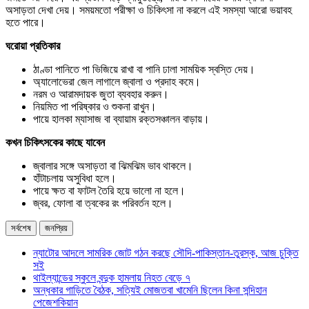
অসাড়তা দেখা দেয়। সময়মতো পরীক্ষা ও চিকিৎসা না করলে এই সমস্যা আরো ভয়াবহ
হতে পারে।
ঘরোয়া প্রতিকার
ঠাণ্ডা পানিতে পা ভিজিয়ে রাখা বা পানি ঢালা সাময়িক স্বস্তি দেয়।
অ্যালোভেরা জেল লাগালে জ্বালা ও প্রদাহ কমে।
নরম ও আরামদায়ক জুতা ব্যবহার করুন।
নিয়মিত পা পরিষ্কার ও শুকনা রাখুন।
পায়ে হালকা ম্যাসাজ বা ব্যায়াম রক্তসঞ্চালন বাড়ায়।
কখন চিকিৎসকের কাছে যাবেন
জ্বালার সঙ্গে অসাড়তা বা ঝিমঝিম ভাব থাকলে।
হাঁটাচলায় অসুবিধা হলে।
পায়ে ক্ষত বা ফাটল তৈরি হয়ে ভালো না হলে।
জ্বর, ফোলা বা ত্বকের রং পরিবর্তন হলে।
সর্বশেষ
জনপ্রিয়
ন্যাটোর আদলে সামরিক জোট গঠন করছে সৌদি-পাকিস্তান-তুরস্ক, আজ চুক্তি
সই
থাইল্যান্ডের স্কুলে বন্দুক হামলায় নিহত বেড়ে ৭
অন্ধকার গাড়িতে বৈঠক, সত্যিই মোজতবা খামেনি ছিলেন কিনা সন্দিহান
পেজেশকিয়ান