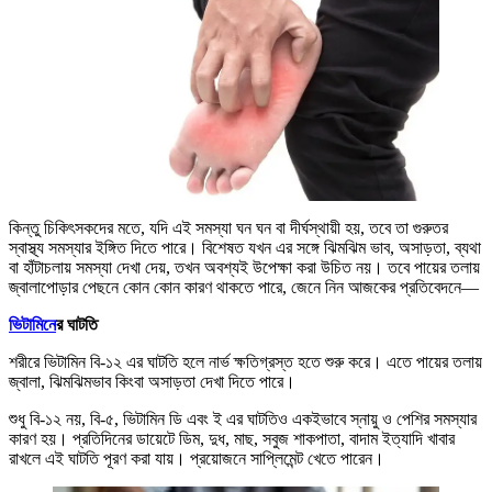
কিন্তু চিকিৎসকদের মতে, যদি এই সমস্যা ঘন ঘন বা দীর্ঘস্থায়ী হয়, তবে তা গুরুতর
স্বাস্থ্য সমস্যার ইঙ্গিত দিতে পারে। বিশেষত যখন এর সঙ্গে ঝিমঝিম ভাব, অসাড়তা, ব্যথা
বা হাঁটাচলায় সমস্যা দেখা দেয়, তখন অবশ্যই উপেক্ষা করা উচিত নয়। তবে পায়ের তলায়
জ্বালাপোড়ার পেছনে কোন কোন কারণ থাকতে পারে, জেনে নিন আজকের প্রতিবেদনে—
ভিটামিনে
র ঘাটতি
শরীরে ভিটামিন বি-১২ এর ঘাটতি হলে নার্ভ ক্ষতিগ্রস্ত হতে শুরু করে। এতে পায়ের তলায়
জ্বালা, ঝিমঝিমভাব কিংবা অসাড়তা দেখা দিতে পারে।
শুধু বি-১২ নয়, বি-৫, ভিটামিন ডি এবং ই এর ঘাটতিও একইভাবে স্নায়ু ও পেশির সমস্যার
কারণ হয়। প্রতিদিনের ডায়েটে ডিম, দুধ, মাছ, সবুজ শাকপাতা, বাদাম ইত্যাদি খাবার
রাখলে এই ঘাটতি পূরণ করা যায়। প্রয়োজনে সাপ্লিমেন্ট খেতে পারেন।