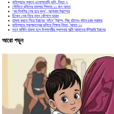
থাইল্যান্ডে স্কুলে এলোপাতাড়ি গুলি, নিহত ৭
সৌদিতে হুথিদের হামলায় শিশুসহ ১১ জন আহত
‘খুব শিগগির শেষ হবে যুদ্ধ’, আশাবাদ ট্রাম্পের
চিকেন নেক নিয়ে নতুন কৌশলে ভারত
হামলা করতে গিয়ে ইরানের ‘ফাঁদে’ ট্রাম্প, পিছু হটলেও ঘটবে চরম পরাজয়
থাইল্যান্ডে স্কুলছাত্রের গুলিতে শিক্ষক নিহত, আহত ১০
নতুন মার্কিন হামলা হলে উপসাগরীয় স্থাপনায় পাল্টা আঘাতের হুঁশিয়ারি ইরানের
আরো পড়ুন