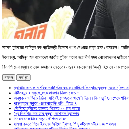
সাবেক ফুটবলার আমিনুল হক প্রতিমন্ত্রী হিসেবে শপথ নেওয়ার জন্য ডাক পেয়েছেন। আমিনুল
উল্লেখ্য, আমিনুল হক বাংলাদেশ জাতীয় ফুটবল দলের হয়ে দীর্ঘ সময় গোলরক্ষকের দায়ি
বিএনপি চেয়ারম্যান তারেক রহমানের নেতৃত্বে নতুন সরকারের প্রতিমন্ত্রী হিসেবে ডাক প
সর্বশেষ
জনপ্রিয়
ন্যাটোর আদলে সামরিক জোট গঠন করছে সৌদি-পাকিস্তান-তুরস্ক, আজ চুক্তি স
থাইল্যান্ডের স্কুলে বন্দুক হামলায় নিহত বেড়ে ৭
অন্ধকার গাড়িতে বৈঠক, সত্যিই মোজতবা খামেনি ছিলেন কিনা সন্দিহান পেজেশকিয়
থাইল্যান্ডে স্কুলে এলোপাতাড়ি গুলি, নিহত ৭
সৌদিতে হুথিদের হামলায় শিশুসহ ১১ জন আহত
‘খুব শিগগির শেষ হবে যুদ্ধ’, আশাবাদ ট্রাম্পের
চিকেন নেক নিয়ে নতুন কৌশলে ভারত
হামলা করতে গিয়ে ইরানের ‘ফাঁদে’ ট্রাম্প, পিছু হটলেও ঘটবে চরম পরাজয়