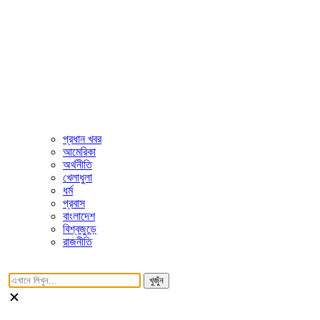
প্রধান খবর
আমেরিকা
অর্থনীতি
খেলাধুলা
ধর্ম
প্রবাস
বাংলাদেশ
বিশ্বজুড়ে
রাজনীতি
খুজুঁন