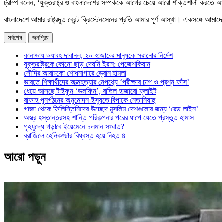
ট্রাম্প বলেন, ‘যুক্তরাষ্ট্র ও বাংলাদেশের সম্পর্ককে আগের চেয়ে আরো শক্তিশালী করত
বাংলাদেশে আমার রাষ্ট্রদূত ব্রেন্ট ক্রিস্টেনসেনের প্রতি আমার পূর্ণ আস্থা। একসঙ্গে
সর্বশেষ
জনপ্রিয়
কানাডায় ভয়াবহ দাবানল, ২০ হাজারের মানুষকে সরানোর নির্দেশ
যুক্তরাষ্ট্রকে কোনো ছাড় দেয়নি ইরান: পেজেশকিয়ান
সৌদির আরামকো শোধনাগারে ড্রোন হামলা
ভারতে শিক্ষার্থীদের আত্মহত্যার নেপথ্যে ‘পরীক্ষার চাপ ও প্রশ্ন ফাঁস’
ধেয়ে আসছে টাইফুন ‘ডলফিন’, বাতিল হাজারো ফ্লাইট
রাফাহ পুনর্গঠনের অনুমোদন ইস্যুতে বিপাকে নেতানিয়াহু
গাজা থেকে ফিলিস্তিনিদের উচ্ছেদ মুসলিম দেশগুলোর জন্য ‘রেড লাইন’
অস্ত্র হস্তান্তরসহ শান্তি পরিকল্পনার পরের ধাপে যেতে প্রস্তুত হামাস
গৃহযুদ্ধে গড়াবে ইয়েমেনে চলমান সংঘাত?
ব্রাজিলে হেলিকপ্টার বিধ্বস্ত হয়ে নিহত ৪
আরো পড়ুন