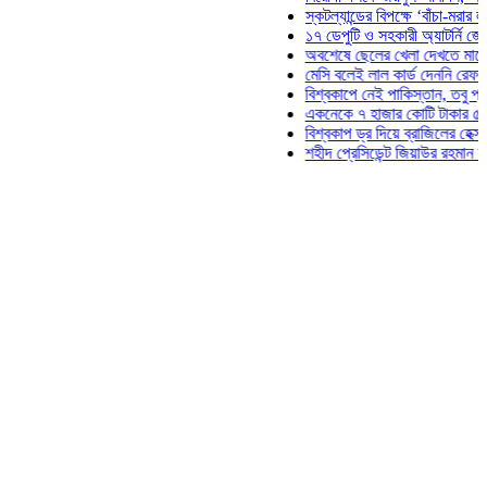
স্কটল্যান্ডের বিপক্ষে ‘বাঁচা-মরার লড়াইয়ে’ মাঠে
১৭ ডেপুটি ও সহকারী অ্যাটর্নি জেনারেলের পদত
অবশেষে ছেলের খেলা দেখতে মাঠে আসছেন ভো
মেসি বলেই লাল কার্ড দেননি রেফারি! ফাউল নিয়ে
বিশ্বকাপে নেই পাকিস্তান, তবু প্রতিটি গোলে 
একনেকে ৭ হাজার কোটি টাকার ৫ প্রকল্পের অন
বিশ্বকাপ ড্র দিয়ে ব্রাজিলের হেক্সা মিশন শুরু
শহীদ প্রেসিডেন্ট জিয়াউর রহমান সমাধিতে যুবদল