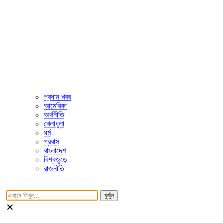
প্রধান খবর
আমেরিকা
অর্থনীতি
খেলাধুলা
ধর্ম
প্রবাস
বাংলাদেশ
বিশ্বজুড়ে
রাজনীতি
খুজুঁন