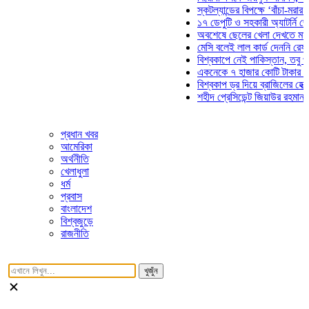
স্কটল্যান্ডের বিপক্ষে ‘বাঁচা-মরার লড়াই
১৭ ডেপুটি ও সহকারী অ্যাটর্নি জেনারেল
অবশেষে ছেলের খেলা দেখতে মাঠে আস
মেসি বলেই লাল কার্ড দেননি রেফারি! ফা
বিশ্বকাপে নেই পাকিস্তান, তবু প্রতিট
একনেকে ৭ হাজার কোটি টাকার ৫ প্রকল
বিশ্বকাপ ড্র দিয়ে ব্রাজিলের হেক্সা মিশন
শহীদ প্রেসিডেন্ট জিয়াউর রহমান সমাধিতে
প্রধান খবর
আমেরিকা
অর্থনীতি
খেলাধুলা
ধর্ম
প্রবাস
বাংলাদেশ
বিশ্বজুড়ে
রাজনীতি
খুজুঁন