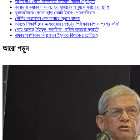
আগারগাঁও থেকে আলোচিত ভাইরাল মিজান গ্রেপ্তার
কানাডায় ভয়াবহ দাবানল, ২০ হাজারের মানুষকে সরানোর নির্দেশ
যুক্তরাষ্ট্রকে কোনো ছাড় দেয়নি ইরান: পেজেশকিয়ান
সৌদির আরামকো শোধনাগারে ড্রোন হামলা
ভারতে শিক্ষার্থীদের আত্মহত্যার নেপথ্যে ‘পরীক্ষার চাপ ও প্রশ্ন ফাঁস’
ধেয়ে আসছে টাইফুন ‘ডলফিন’, বাতিল হাজারো ফ্লাইট
রাফাহ পুনর্গঠনের অনুমোদন ইস্যুতে বিপাকে নেতানিয়াহু
আরো পড়ুন