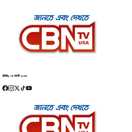
রবিবার, ০৯ আগষ্ট ২০২৬