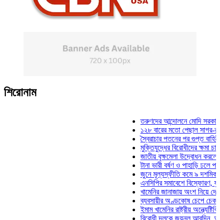
শিরোনাম
তরুণদের আন্দোলনে মোদি সরকার দুর্বল হ
১২৮ বারের মতো পেছাল সাগর-রুনি হত্য
স্বৈরাচার পতনের পর গুপ্ত বাহিনীর আত্মপ্
মুক্তিযুদ্ধের বিরোধীদের ক্ষমা চাইতে হবে:
জাতীয় বৃক্ষমেলা উদ্বোধন করলেন প্রধানম
টানা ভারী বর্ষণ ও পাহাড়ি ঢলে পানিবন্দি চ
জুনে মূল্যস্ফীতি কমে ৯ দশমিক ১৬ শত
এনসিপির সমাবেশে বিস্ফোরণ, যুবলীগের 
খামেনির জানাজায় অংশ নিয়ে দেশে ফিরল
ব্যবসায়ীর অণ্ডকোষ চেপে চেক-স্ট্যাম্প
ইমাম খামেনির রাষ্ট্রীয় অন্ত্যেষ্টিক্রিয়া
বিরোধী দলকে জয়নুল আবদিন, আপনারা 