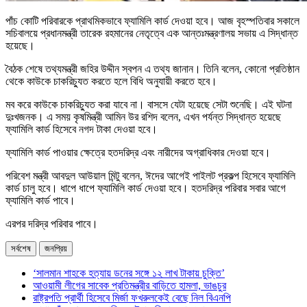
পাঁচ কোটি পরিবারকে প্রাথমিকভাবে ফ্যামিলি কার্ড দেওয়া হবে। আজ বৃহস্পতিবার সকালে
সচিবালয়ে প্রধানমন্ত্রী তারেক রহমানের নেতৃত্বে এক আন্তঃমন্ত্রণালয় সভায় এ সিদ্ধান্ত
হয়েছে।
বৈঠক শেষে তথ্যমন্ত্রী জহির উদ্দীন স্বপন এ তথ্য জানান। তিনি বলেন, কোনো প্রতিষ্ঠান
থেকে কাউকে চাকরিচ্যুত করতে হলে বিধি অনুযায়ী করতে হবে।
মব করে কাউকে চাকরিচ্যুত করা যাবে না। বাসসে যেটা হয়েছে সেটা শুনেছি। এই ঘটনা
দুঃখজনক। এ সময় কৃষমিন্ত্রী আমিন উর রশিদ বলেন, এখন পর্যন্ত সিদ্ধান্ত হয়েছে
ফ্যামিলি কার্ড হিসেবে নগদ টাকা দেওয়া হবে।
ফ্যামিলি কার্ড পাওয়ার ক্ষেত্রে হতদরিদ্র এবং নারীদের অগ্রাধিকার দেওয়া হবে।
পরিবেশ মন্ত্রী আবদুল আউয়াল মিন্টু বলেন, ঈদের আগেই পাইলট প্রকল্প হিসেবে ফ্যামিলি
কার্ড চালু হবে। ধাপে ধাপে ফ্যামিলি কার্ড দেওয়া হবে। হতদরিদ্র পরিবার সবার আগে
ফ্যামিলি কার্ড পাবে।
এরপর দরিদ্র পরিবার পাবে।
সর্বশেষ
জনপ্রিয়
‘সালমান শাহকে হত্যায় ডনের সঙ্গে ১২ লাখ টাকায় চুক্তি’
আওয়ামী লীগের সাবেক প্রতিমন্ত্রীর বাড়িতে হামলা, ভাঙচুর
রাষ্ট্রপতি প্রার্থী হিসেবে মির্জা ফখরুলকেই বেছে নিল বিএনপি