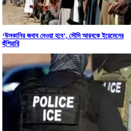
‘উসকানির জবাব দেওয়া হবে’, সৌদি আরবকে ইয়েমেনের
হুঁশিয়ারি