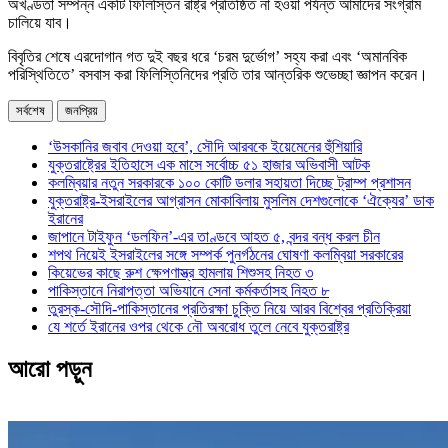
অখণ্ডতা সম্পন্ন একটি ফিলিস্তিন রাষ্ট্র প্রতিষ্ঠিত না হওয়া পর্যন্ত আমাদের সংগ্রাম
চালিয়ে যাব।
বিবৃতির শেষে এরদোগান গত দুই বছর ধরে ‘চরম দুর্ভোগ’ সহ্য করা এবং ‘অমানবিক
পরিস্থিতিতে’ বসবাস করা ফিলিস্তিনিদের প্রতি তার আন্তরিক শুভেচ্ছা জ্ঞাপন করেন।
সর্বশেষ
জনপ্রিয়
‘উসকানির জবাব দেওয়া হবে’, সৌদি আরবকে ইয়েমেনের হুঁশিয়ারি
যুক্তরাষ্ট্রের ইতিহাসে এক মাসে সর্বোচ্চ ৫১ হাজার অভিবাসী আটক
কলম্বিয়ার নতুন সরকারকে ১০০ কোটি ডলার সহায়তা দিচ্ছে ট্রাম্প প্রশাসন
যুক্তরাষ্ট্র-ইসরাইলের আগ্রাসন মোকাবিলায় মুসলিম দেশগুলোকে ‘ঐক্যের’ ডাক
ইরানের
জাপানে টাইফুন ‘ডলফিন’-এর তাণ্ডবে আহত ৫, বন্দর বন্ধ করল চীন
শপথ নিয়েই ইসরাইলের সঙ্গে সম্পর্ক পুনর্গঠনের ঘোষণা কলম্বিয়া সরকারের
কিয়েভের কাছে রুশ ক্ষেপণাস্ত্র হামলায় শিশুসহ নিহত ৩
পাকিস্তানে নিরাপত্তা অভিযানে সেনা কর্মকর্তাসহ নিহত ৮
তুরস্ক-সৌদি-পাকিস্তানের প্রতিরক্ষা চুক্তি নিয়ে আরব বিশ্বের প্রতিক্রিয়া
যে শর্তে ইরানের ওপর থেকে নৌ অবরোধ তুলে নেবে যুক্তরাষ্ট্র
আরো পড়ুন