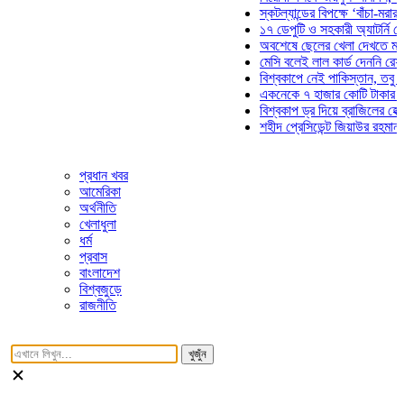
স্কটল্যান্ডের বিপক্ষে ‘বাঁচা-মরার লড়াই
১৭ ডেপুটি ও সহকারী অ্যাটর্নি জেনারে
অবশেষে ছেলের খেলা দেখতে মাঠে আস
মেসি বলেই লাল কার্ড দেননি রেফারি! ফ
বিশ্বকাপে নেই পাকিস্তান, তবু প্রতিট
একনেকে ৭ হাজার কোটি টাকার ৫ প্রকল
বিশ্বকাপ ড্র দিয়ে ব্রাজিলের হেক্সা মিশন
শহীদ প্রেসিডেন্ট জিয়াউর রহমান সমাধিত
প্রধান খবর
আমেরিকা
অর্থনীতি
খেলাধুলা
ধর্ম
প্রবাস
বাংলাদেশ
বিশ্বজুড়ে
রাজনীতি
খুজুঁন