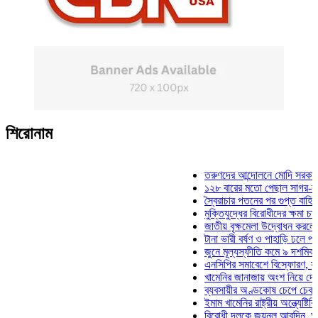
শিরোনাম
তরুণদের আন্দোলনে মোদি সরকার দুর্বল হ
১২৮ বারের মতো পেছাল সাগর-রুনি হত্
স্বৈরাচার পতনের পর গুপ্ত বাহিনীর আত্মপ
মুক্তিযুদ্ধের বিরোধীদের ক্ষমা চাইতে হবে
জাতীয় বৃক্ষমেলা উদ্বোধন করলেন প্রধানম
টানা ভারী বর্ষণ ও পাহাড়ি ঢলে পানিবন্দি চ
জুনে মূল্যস্ফীতি কমে ৯ দশমিক ১৬ শ
এনসিপির সমাবেশে বিস্ফোরণ, যুবলীগের 
খামেনির জানাজায় অংশ নিয়ে দেশে ফিরল
ব্যবসায়ীর অণ্ডকোষ চেপে চেক-স্ট্যাম্
ইমাম খামেনির রাষ্ট্রীয় অন্ত্যেষ্টিক্রিয়
বিরোধী দলকে জয়নুল আবদিন, আপনারা 