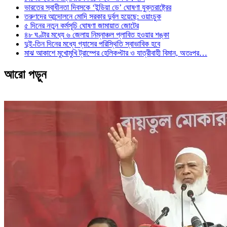
ভারতের স্বাধীনতা দিবসকে ‘ইন্ডিয়া ডে’ ঘোষণা যুক্তরাষ্ট্রের
তরুণদের আন্দোলনে মোদি সরকার দুর্বল হয়েছে: ওয়াংচুক
৫ দিনের নতুন কর্মসূচি ঘোষণা জামায়াত জোটের
৪৮ ঘণ্টার মধ্যে ৬ জেলায় নিম্নাঞ্চল প্লাবিত হওয়ার শঙ্কা
দুই-তিন দিনের মধ্যে গ্যাসের পরিস্থিতি স্বাভাবিক হবে
মাঝ আকাশে মুখোমুখি ট্রাম্পের হেলিকপ্টার ও যাত্রীবাহী বিমান, অতঃপর…
আরো পড়ুন