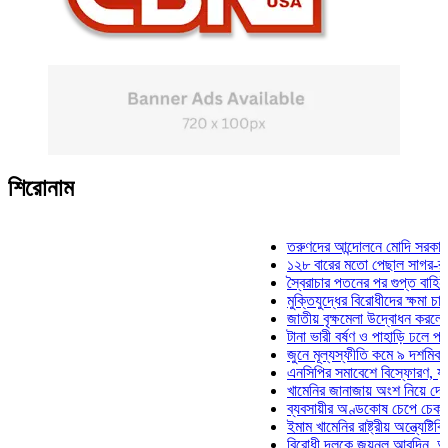
শিরোনাম
তরুণদের আন্দোলনে মোদি সরকার দুর্বল
১২৮ বারের মতো পেছাল সাগর-রুনি হত
স্বৈরাচার পতনের পর গুপ্ত বাহিনীর আত্ম
মুক্তিযুদ্ধের বিরোধীদের ক্ষমা চাইতে হব
জাতীয় বৃক্ষমেলা উদ্বোধন করলেন প্রধা
টানা ভারী বর্ষণ ও পাহাড়ি ঢলে পানিবন্দি
জুনে মূল্যস্ফীতি কমে ৯ দশমিক ১৬ 
এনসিপির সমাবেশে বিস্ফোরণ, যুবলীগে
খামেনির জানাজায় অংশ নিয়ে দেশে ফি
ব্যবসায়ীর অণ্ডকোষ চেপে চেক-স্ট্যাম
ইমাম খামেনির রাষ্ট্রীয় অন্ত্যেষ্টিক্রি
বিরোধী দলকে জয়নুল আবদিন, আপনার