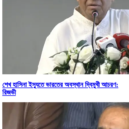
শেখ হাসিনা ইস্যুতে ভারতের অবস্থান দ্বিমুখী আচরণ:
রিজভী