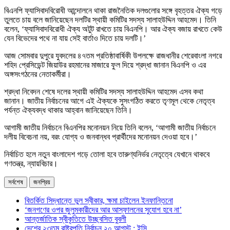
বিএনপি ফ্যাসিবাদবিরোধী আন্দোলনে থাকা রাজনৈতিক দলগুলোর সঙ্গে বৃহত্তর ঐক্য গড়ে
তুলতে চায় বলে জানিয়েছেন দলটির স্থায়ী কমিটির সদস্য সালাহউদ্দিন আহমেদ। তিনি
বলেন, ‘ফ্যাসিবাদবিরোধী ঐক্য অটুট রাখতে চায় বিএনপি। আর ঐক্য বজায় রাখতে কেউ
যেন বিভেদের পথে না যায় সেই বার্তাও দিতে চায় দলটি।’
আজ সোমবার দুপুরে যুবদলের ৪৭তম প্রতিষ্ঠাবার্ষিকী উপলক্ষে রাজধানীর শেরেবাংলা নগরে
শহিদ প্রেসিডেন্ট জিয়াউর রহমানের মাজারে ফুল দিয়ে শ্রদ্ধা জানান বিএনপি ও এর
অঙ্গসংগঠনের নেতাকর্মীরা।
শ্রদ্ধা নিবেদন শেষে দলের স্থায়ী কমিটির সদস্য সালাহউদ্দিন আহমেদ এসব কথা
জানান। জাতীয় নির্বাচনের আগে এই ঐক্যকে সুসংগঠিত করতে তৃণমূল থেকে নেতৃত্ব
পর্যন্ত ঐক্যবদ্ধ থাকার আহ্বান জানিয়েছেন তিনি।
আগামী জাতীয় নির্বাচনে বিএনপির মনোনয়ন নিয়ে তিনি বলেন, ‘আগামী জাতীয় নির্বাচনে
দলীয় বিবেচনা নয়, বরং যোগ্য ও জনবান্ধব প্রার্থীদের মনোনয়ন দেওয়া হবে।’
নির্বাচিত হলে নতুন বাংলাদেশ গড়ে তোলা হবে তারুণ্যনির্ভর নেতৃত্বে যেখানে থাকবে
গণতন্ত্র, ন্যায়বিচার।
সর্বশেষ
জনপ্রিয়
বিতর্কিত সিদ্ধান্তে ভুল স্বীকার, ক্ষমা চাইলেন ইনফান্তিনো
‘জনগণের ওপর জুলুমকারীদের আর আস্ফালনের সুযোগ হবে না’
আন্তর্জাতিক স্বীকৃতিতে উচ্ছ্বসিত বুবলী
দেশের ২৩তম রাষ্ট্রপতি নির্বাচন ২০ আগস্ট : ইসি