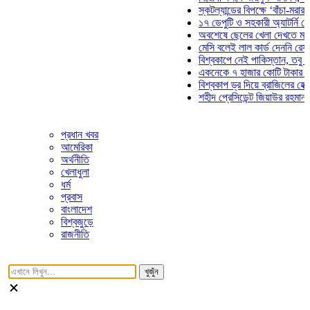
স্কটল্যান্ডের বিপক্ষে ‘বাঁচা-মরার লড়
১৭ ডেপুটি ও সহকারী অ্যাটর্নি জেনার
অবশেষে ছেলের খেলা দেখতে মাঠে 
মেসি বলেই লাল কার্ড দেননি রেফারি! 
বিশ্বকাপে নেই পাকিস্তান, তবু প্রতি
একনেকে ৭ হাজার কোটি টাকার ৫ প্রক
বিশ্বকাপ ড্র দিয়ে ব্রাজিলের হেক্সা মি
শহীদ প্রেসিডেন্ট জিয়াউর রহমান সমাধি
প্রধান খবর
আমেরিকা
অর্থনীতি
খেলাধুলা
ধর্ম
প্রবাস
বাংলাদেশ
বিশ্বজুড়ে
রাজনীতি
খুজুঁন