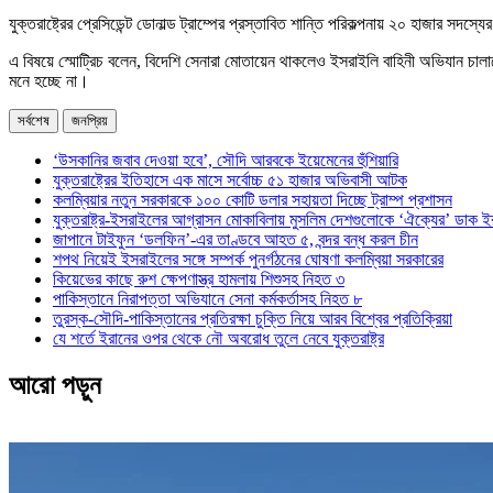
যুক্তরাষ্ট্রের প্রেসিডেন্ট ডোনাল্ড ট্রাম্পের প্রস্তাবিত শান্তি পরিকল্পনায় ২০ হাজার 
এ বিষয়ে স্মোট্রিচ বলেন, বিদেশি সেনারা মোতায়েন থাকলেও ইসরাইলি বাহিনী অভিযান চালাত
মনে হচ্ছে না।
সর্বশেষ
জনপ্রিয়
‘উসকানির জবাব দেওয়া হবে’, সৌদি আরবকে ইয়েমেনের হুঁশিয়ারি
যুক্তরাষ্ট্রের ইতিহাসে এক মাসে সর্বোচ্চ ৫১ হাজার অভিবাসী আটক
কলম্বিয়ার নতুন সরকারকে ১০০ কোটি ডলার সহায়তা দিচ্ছে ট্রাম্প প্রশাসন
যুক্তরাষ্ট্র-ইসরাইলের আগ্রাসন মোকাবিলায় মুসলিম দেশগুলোকে ‘ঐক্যের’ ডাক ই
জাপানে টাইফুন ‘ডলফিন’-এর তাণ্ডবে আহত ৫, বন্দর বন্ধ করল চীন
শপথ নিয়েই ইসরাইলের সঙ্গে সম্পর্ক পুনর্গঠনের ঘোষণা কলম্বিয়া সরকারের
কিয়েভের কাছে রুশ ক্ষেপণাস্ত্র হামলায় শিশুসহ নিহত ৩
পাকিস্তানে নিরাপত্তা অভিযানে সেনা কর্মকর্তাসহ নিহত ৮
তুরস্ক-সৌদি-পাকিস্তানের প্রতিরক্ষা চুক্তি নিয়ে আরব বিশ্বের প্রতিক্রিয়া
যে শর্তে ইরানের ওপর থেকে নৌ অবরোধ তুলে নেবে যুক্তরাষ্ট্র
আরো পড়ুন