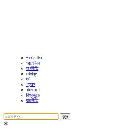
প্রধান খবর
আমেরিকা
অর্থনীতি
খেলাধুলা
ধর্ম
প্রবাস
বাংলাদেশ
বিশ্বজুড়ে
রাজনীতি
খুজুঁন