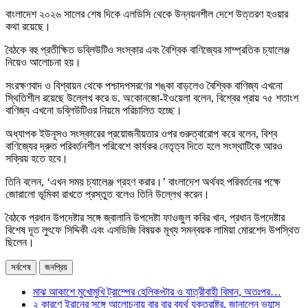
বাংলাদেশ ২০২৬ সালের শেষ দিকে এলডিসি থেকে উন্নয়নশীল দেশে উত্তরণ হওয়ার
কথা রয়েছে।
বৈঠকে বহু প্রতীক্ষিত ডব্লিউটিও সংস্কার এবং বৈশ্বিক বাণিজ্যের সাম্প্রতিক চ্যালেঞ্জ
নিয়েও আলোচনা হয়।
সংরক্ষণবাদ ও বিশ্বায়ন থেকে পশ্চাদপসরণের শঙ্কা বাড়লেও বৈশ্বিক বাণিজ্য এখনো
স্থিতিশীল রয়েছে উল্লেখ করে ড. অকোনজো-ইওয়েলা বলেন, বিশ্বের প্রায় ৭৫ শতাংশ
বাণিজ্য এখনো ডব্লিউটিওর নিয়মে পরিচালিত হচ্ছে।
অধ্যাপক ইউনূসও সংস্কারের প্রয়োজনীয়তার ওপর গুরুত্বারোপ করে বলেন, বিশ্ব
বাণিজ্যের দ্রুত পরিবর্তনশীল পরিবেশে কার্যকর নেতৃত্ব দিতে হলে সংস্থাটিকে আরও
সক্রিয় হতে হবে।
তিনি বলেন, ‘এখন সময় চ্যালেঞ্জ গ্রহণ করার।’ বাংলাদেশ অর্থবহ পরিবর্তনের পক্ষে
জোরালো ভূমিকা রাখতে প্রস্তুত বলেও তিনি উল্লেখ করেন।
বৈঠকে প্রধান উপদেষ্টার সঙ্গে জ্বালানি উপদেষ্টা ফাওজুল কবির খান, প্রধান উপদেষ্টার
বিশেষ দূত লুৎফে সিদ্দিকী এবং এসডিজি বিষয়ক মূখ্য সমন্বয়ক লামিয়া মোরশেদ উপস্থিত
ছিলেন।
সর্বশেষ
জনপ্রিয়
মাঝ আকাশে মুখোমুখি ট্রাম্পের হেলিকপ্টার ও যাত্রীবাহী বিমান, অতঃপর…
২ কারণে ইরানের সঙ্গে আলোচনায় বার বার ব্যর্থ যুক্তরাষ্ট্র, জানালেন ভ্যান্স