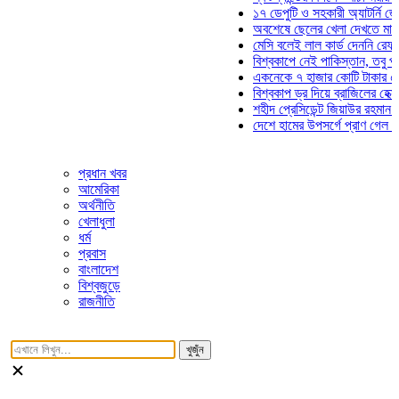
১৭ ডেপুটি ও সহকারী অ্যাটর্নি জেনারেল
অবশেষে ছেলের খেলা দেখতে মাঠে আসছ
মেসি বলেই লাল কার্ড দেননি রেফারি! ফাউ
বিশ্বকাপে নেই পাকিস্তান, তবু প্রতিটি
একনেকে ৭ হাজার কোটি টাকার ৫ প্রকল্
বিশ্বকাপ ড্র দিয়ে ব্রাজিলের হেক্সা মিশন 
শহীদ প্রেসিডেন্ট জিয়াউর রহমান সমাধিতে
দেশে হামের উপসর্গে প্রাণ গেল আরও ৮ 
প্রধান খবর
আমেরিকা
অর্থনীতি
খেলাধুলা
ধর্ম
প্রবাস
বাংলাদেশ
বিশ্বজুড়ে
রাজনীতি
খুজুঁন