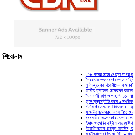
শিরোনাম
১২৮ বারের মতো পেছাল সাগর-রুনি হত্যা
স্বৈরাচার পতনের পর গুপ্ত বাহিনীর আত্মপ্র
মুক্তিযুদ্ধের বিরোধীদের ক্ষমা চাইতে হবে: 
জাতীয় বৃক্ষমেলা উদ্বোধন করলেন প্রধানমন
টানা ভারী বর্ষণ ও পাহাড়ি ঢলে পানিবন্দি চট
জুনে মূল্যস্ফীতি কমে ৯ দশমিক ১৬ শত
এনসিপির সমাবেশে বিস্ফোরণ, যুবলীগের দ
খামেনির জানাজায় অংশ নিয়ে দেশে ফিরলে
ব্যবসায়ীর অণ্ডকোষ চেপে চেক-স্ট্যাম্পে
ইমাম খামেনির রাষ্ট্রীয় অন্ত্যেষ্টিক্রিয়ায়
বিরোধী দলকে জয়নুল আবদিন, আপনারা ৭
স্কটল্যান্ডের বিপক্ষে ‘বাঁচা-মরার লড়াইয়