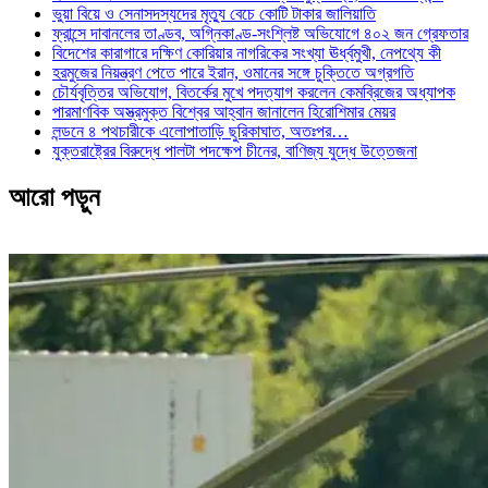
ভুয়া বিয়ে ও সেনাসদস্যদের মৃত্যু বেচে কোটি টাকার জালিয়াতি
ফ্রান্সে দাবানলের তাণ্ডব, অগ্নিকাণ্ড-সংশ্লিষ্ট অভিযোগে ৪০২ জন গ্রেফতার
বিদেশের কারাগারে দক্ষিণ কোরিয়ার নাগরিকের সংখ্যা ঊর্ধ্বমুখী, নেপথ্যে কী
হরমুজের নিয়ন্ত্রণ পেতে পারে ইরান, ওমানের সঙ্গে চুক্তিতে অগ্রগতি
চৌর্যবৃত্তির অভিযোগ, বিতর্কের মুখে পদত্যাগ করলেন কেমব্রিজের অধ্যাপক
পারমাণবিক অস্ত্রমুক্ত বিশ্বের আহ্বান জানালেন হিরোশিমার মেয়র
লন্ডনে ৪ পথচারীকে এলোপাতাড়ি ছুরিকাঘাত, অতঃপর…
যুক্তরাষ্ট্রের বিরুদ্ধে পালটা পদক্ষেপ চীনের, বাণিজ্য যুদ্ধে ‍উত্তেজনা
আরো পড়ুন