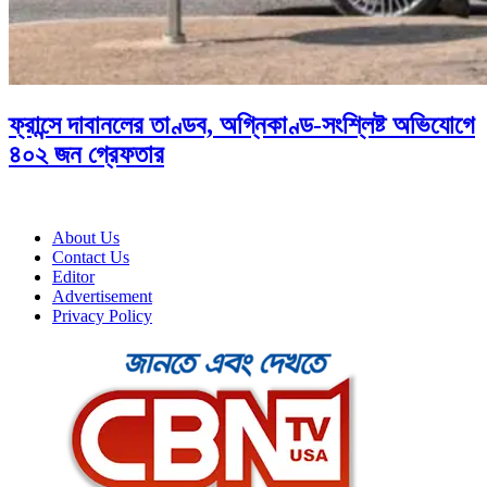
ফ্রান্সে দাবানলের তাণ্ডব, অগ্নিকাণ্ড-সংশ্লিষ্ট অভিযোগে
৪০২ জন গ্রেফতার
About Us
Contact Us
Editor
Advertisement
Privacy Policy