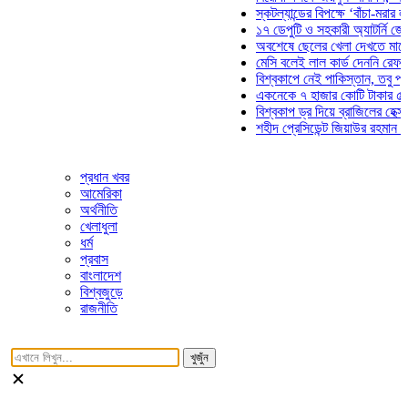
স্কটল্যান্ডের বিপক্ষে ‘বাঁচা-মরার লড়াইয়ে
১৭ ডেপুটি ও সহকারী অ্যাটর্নি জেনারেলে
অবশেষে ছেলের খেলা দেখতে মাঠে আসছ
মেসি বলেই লাল কার্ড দেননি রেফারি! ফাউ
বিশ্বকাপে নেই পাকিস্তান, তবু প্রতিটি 
একনেকে ৭ হাজার কোটি টাকার ৫ প্রকল্প
বিশ্বকাপ ড্র দিয়ে ব্রাজিলের হেক্সা মিশন শ
শহীদ প্রেসিডেন্ট জিয়াউর রহমান সমাধিতে 
প্রধান খবর
আমেরিকা
অর্থনীতি
খেলাধুলা
ধর্ম
প্রবাস
বাংলাদেশ
বিশ্বজুড়ে
রাজনীতি
খুজুঁন