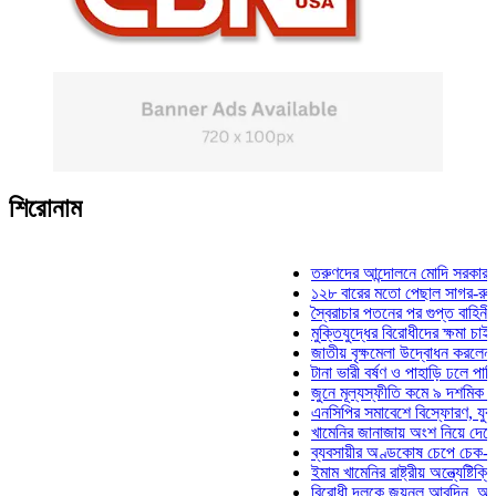
শিরোনাম
তরুণদের আন্দোলনে মোদি সরকার দুর্বল হয়
১২৮ বারের মতো পেছাল সাগর-রুনি হত্যা
স্বৈরাচার পতনের পর গুপ্ত বাহিনীর আত্মপ্র
মুক্তিযুদ্ধের বিরোধীদের ক্ষমা চাইতে হবে: 
জাতীয় বৃক্ষমেলা উদ্বোধন করলেন প্রধানমন্
টানা ভারী বর্ষণ ও পাহাড়ি ঢলে পানিবন্দি চট্
জুনে মূল্যস্ফীতি কমে ৯ দশমিক ১৬ শতা
এনসিপির সমাবেশে বিস্ফোরণ, যুবলীগের দু
খামেনির জানাজায় অংশ নিয়ে দেশে ফিরলেন
ব্যবসায়ীর অণ্ডকোষ চেপে চেক-স্ট্যাম্পে
ইমাম খামেনির রাষ্ট্রীয় অন্ত্যেষ্টিক্রিয়ায় 
বিরোধী দলকে জয়নুল আবদিন, আপনারা ৭