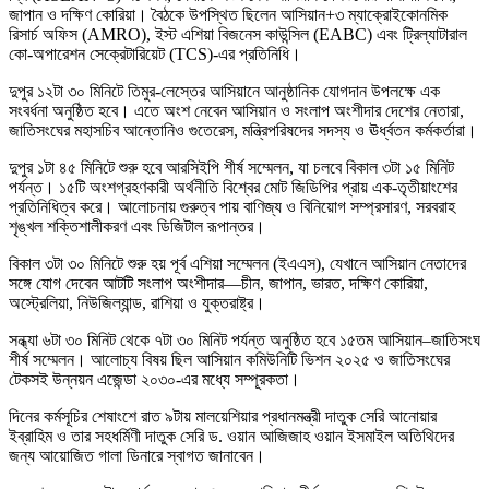
জাপান ও দক্ষিণ কোরিয়া। বৈঠকে উপস্থিত ছিলেন আসিয়ান+৩ ম্যাক্রোইকোনমিক
রিসার্চ অফিস (AMRO), ইস্ট এশিয়া বিজনেস কাউন্সিল (EABC) এবং ট্রিল্যাটারাল
কো-অপারেশন সেক্রেটারিয়েট (TCS)-এর প্রতিনিধি।
দুপুর ১২টা ৩০ মিনিটে তিমুর-লেস্তের আসিয়ানে আনুষ্ঠানিক যোগদান উপলক্ষে এক
সংবর্ধনা অনুষ্ঠিত হবে। এতে অংশ নেবেন আসিয়ান ও সংলাপ অংশীদার দেশের নেতারা,
জাতিসংঘের মহাসচিব আন্তোনিও গুতেরেস, মন্ত্রিপরিষদের সদস্য ও ঊর্ধ্বতন কর্মকর্তারা।
দুপুর ১টা ৪৫ মিনিটে শুরু হবে আরসিইপি শীর্ষ সম্মেলন, যা চলবে বিকাল ৩টা ১৫ মিনিট
পর্যন্ত। ১৫টি অংশগ্রহণকারী অর্থনীতি বিশ্বের মোট জিডিপির প্রায় এক-তৃতীয়াংশের
প্রতিনিধিত্ব করে। আলোচনায় গুরুত্ব পায় বাণিজ্য ও বিনিয়োগ সম্প্রসারণ, সরবরাহ
শৃঙ্খল শক্তিশালীকরণ এবং ডিজিটাল রূপান্তর।
বিকাল ৩টা ৩০ মিনিটে শুরু হয় পূর্ব এশিয়া সম্মেলন (ইএএস), যেখানে আসিয়ান নেতাদের
সঙ্গে যোগ দেবেন আটটি সংলাপ অংশীদার—চীন, জাপান, ভারত, দক্ষিণ কোরিয়া,
অস্ট্রেলিয়া, নিউজিল্যান্ড, রাশিয়া ও যুক্তরাষ্ট্র।
সন্ধ্যা ৬টা ৩০ মিনিট থেকে ৭টা ৩০ মিনিট পর্যন্ত অনুষ্ঠিত হবে ১৫তম আসিয়ান–জাতিসংঘ
শীর্ষ সম্মেলন। আলোচ্য বিষয় ছিল আসিয়ান কমিউনিটি ভিশন ২০২৫ ও জাতিসংঘের
টেকসই উন্নয়ন এজেন্ডা ২০৩০-এর মধ্যে সম্পূরকতা।
দিনের কর্মসূচির শেষাংশে রাত ৯টায় মালয়েশিয়ার প্রধানমন্ত্রী দাতুক সেরি আনোয়ার
ইব্রাহিম ও তার সহধর্মিণী দাতুক সেরি ড. ওয়ান আজিজাহ ওয়ান ইসমাইল অতিথিদের
জন্য আয়োজিত গালা ডিনারে স্বাগত জানাবেন।