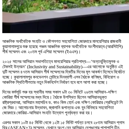
আঞ্চলিক অর্থনৈতিক সংহতি ও কৌশলগত সহযোগিতা জোরদারে মালয়েশিয়ার রাজধানী
কুয়ালালামপুরে শুরু হয়েছে পঞ্চম আঞ্চলিক ব্যাপক অর্থনৈতিক অংশীদারত্ব (আরসিইপি)
শীর্ষ সম্মেলন এবং ২০তম পূর্ব এশিয়া সম্মেলন (ইএএস)।
২০২৫ সালের আসিয়ান সভাপতিত্বে মালয়েশিয়ার প্রতিপাদ্য—‘অন্তর্ভুক্তিমূলক ও
টেকসই উন্নয়ন’ (Inclusivity and Sustainability)—এর আলোকে অনুষ্ঠিত এই
দুটি সম্মেলন ৪৭তম আসিয়ান শীর্ষ সম্মেলনের দ্বিতীয় দিনের মূল আকর্ষণ হিসেবে বিবেচিত
হচ্ছে। কুয়ালালামপুর কনভেনশন সেন্টারে দিনব্যাপী এসব বৈঠকে বাণিজ্য, বিনিয়োগ ও
আঞ্চলিক স্থিতিশীলতার নতুন দিকনির্দেশ নির্ধারণ হবে বলে আশা করা হচ্ছে।
দিনের কর্মসূচি শুরু হয় স্থানীয় সময় সকাল ৯টা ৩০ মিনিটে ২৬তম আসিয়ান–দক্ষিণ
কোরিয়া শীর্ষ সম্মেলনের মধ্য দিয়ে। বৈঠকে উপস্থিত ছিলেন আসিয়ানভুক্ত
রাষ্ট্রপ্রধানরা, আসিয়ান মহাসচিব ড. কাও কিম হোর্ন এবং দক্ষিণ কোরিয়ার প্রেসিডেন্ট লি
জে মিয়ং। আলোচনায় উদ্ভাবন, জ্বালানি রূপান্তর এবং যুব বিনিময়ে সহযোগিতা
জোরদারে কোরিয়া–আসিয়ান সংহতি উদ্যোগ পুনর্ব্যক্ত করা হয়।
এরপর সকাল ১০টা ৪৫ মিনিট থেকে ১২টা ১৫ মিনিট পর্যন্ত চলবে ২৮তম আসিয়ান প্লাস
থ্রি (ASEAN+3) সম্মেলন, যেখানে অংশ নেন আসিয়ান দেশগুলোর পাশাপাশি চীন,