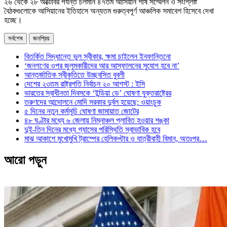
২৬ থেকে ২৮ অক্টোবর পর্যন্ত চলমান ৪৭তম আসিয়ান শীর্ষ সম্মেলন ও সংশ্লিষ্ট
বৈঠকগুলোকে আসিয়ানের ইতিহাসে অন্যতম গুরুত্বপূর্ণ আঞ্চলিক সমাবেশ হিসেবে দেখা
হচ্ছে।
সর্বশেষ
জনপ্রিয়
বিতর্কিত সিদ্ধান্তে ভুল স্বীকার, ক্ষমা চাইলেন ইনফান্তিনো
‘জনগণের ওপর জুলুমকারীদের আর আস্ফালনের সুযোগ হবে না’
আন্তর্জাতিক স্বীকৃতিতে উচ্ছ্বসিত বুবলী
দেশের ২৩তম রাষ্ট্রপতি নির্বাচন ২০ আগস্ট : ইসি
ভারতের স্বাধীনতা দিবসকে ‘ইন্ডিয়া ডে’ ঘোষণা যুক্তরাষ্ট্রের
তরুণদের আন্দোলনে মোদি সরকার দুর্বল হয়েছে: ওয়াংচুক
৫ দিনের নতুন কর্মসূচি ঘোষণা জামায়াত জোটের
৪৮ ঘণ্টার মধ্যে ৬ জেলায় নিম্নাঞ্চল প্লাবিত হওয়ার শঙ্কা
দুই-তিন দিনের মধ্যে গ্যাসের পরিস্থিতি স্বাভাবিক হবে
মাঝ আকাশে মুখোমুখি ট্রাম্পের হেলিকপ্টার ও যাত্রীবাহী বিমান, অতঃপর…
আরো পড়ুন