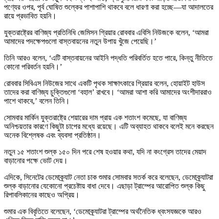
পণ্যের ওপর, পূর্ব ঘোষিত শুল্কের পাশাপাশি থাকবে বলে ধারণা করা হচ্ছে—যা আদালতের
রায়ে প্রভাবিত হয়নি।
যুক্তরাষ্ট্রের বাণিজ্য প্রতিনিধি জেমিসন গ্রিয়ার রোববার এবিসি নিউজকে বলেন, ‘আমরা
আমাদের পদক্ষেপগুলো বাস্তবায়নের নতুন উপায় খুঁজে পেয়েছি।’
তিনি আরও বলেন, ‘এটি বাস্তবায়নের আইনি পদ্ধতি পরিবর্তিত হতে পারে, কিন্তু নীতিতে
কোনো পরিবর্তন হয়নি।’
রোববার সিবিএস নিউজের সাথে একটি পৃথক সাক্ষাৎকারে গ্রিয়ার বলেন, হোয়াইট হাউস
তাদের করা বাণিজ্য চুক্তিগুলো ‘বহাল’ রাখবে। ‘আমরা আশা করি আমাদের অংশীদাররাও
পাশে থাকবে,’ বলেন তিনি।
সোমবার মার্কিন যুক্তরাষ্ট্রে শেয়ারের দাম প্রায় এক শতাংশ কমেছে, যা বাণিজ্য
অনিশ্চয়তার কারণে কিছুটা চাপের মধ্যে রয়েছে। এটি অব্যাহত থাকবে বলেই মনে করছেন
অনেক বিশ্লেষক এবং ব্যবসা প্রতিষ্ঠান।
নতুন ১৫ শতাংশ শুল্ক ১৫০ দিন পরে শেষ হওয়ার কথা, যদি না কংগ্রেস তাদের মেয়াদ
বাড়ানোর পক্ষে ভোট দেয়।
এদিকে, সিনেটের ডেমোক্র্যাট নেতা চাক শুমার সোমবার সতর্ক করে বলেছেন, ডেমোক্র্যাটরা
শুল্ক বাড়ানোর যেকোনো প্রচেষ্টায় বাধা দেবে। এছাড়া ট্রাম্পের আরোপিত শুল্ক কিছু
রিপাবলিকানের কাছেও অপ্রিয়।
শুমার এক বিবৃতিতে বলেছেন, ‘ডেমোক্র্যাটরা ট্রাম্পের অর্থনৈতিক ধ্বংসযজ্ঞকে আরও