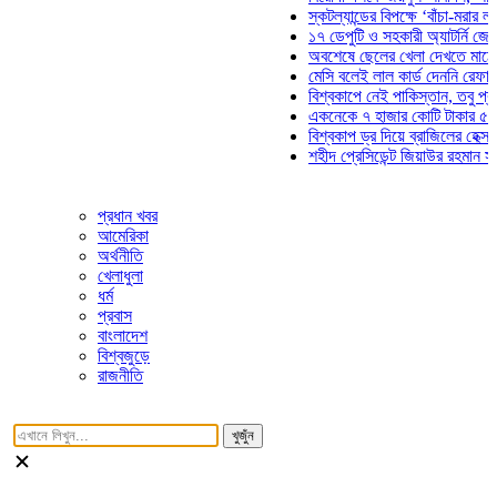
স্কটল্যান্ডের বিপক্ষে ‘বাঁচা-মরার লড়াইয়ে’
১৭ ডেপুটি ও সহকারী অ্যাটর্নি জেনারেলের
অবশেষে ছেলের খেলা দেখতে মাঠে আসছে
মেসি বলেই লাল কার্ড দেননি রেফারি! ফাউল
বিশ্বকাপে নেই পাকিস্তান, তবু প্রতিটি গ
একনেকে ৭ হাজার কোটি টাকার ৫ প্রকল্প
বিশ্বকাপ ড্র দিয়ে ব্রাজিলের হেক্সা মিশন শু
শহীদ প্রেসিডেন্ট জিয়াউর রহমান সমাধিতে য
প্রধান খবর
আমেরিকা
অর্থনীতি
খেলাধুলা
ধর্ম
প্রবাস
বাংলাদেশ
বিশ্বজুড়ে
রাজনীতি
খুজুঁন