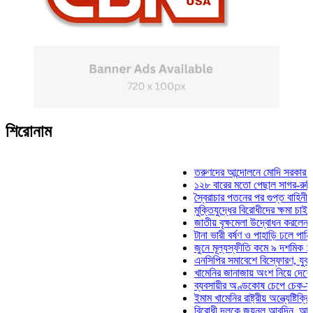
শিরোনাম
তরুণদের আন্দোলনে মোদি সরকার দুর্বল হয়
১২৮ বারের মতো পেছাল সাগর-রুনি হত্যা 
স্বৈরাচার পতনের পর গুপ্ত বাহিনীর আত্মপ্রক
মুক্তিযুদ্ধের বিরোধীদের ক্ষমা চাইতে হবে: ম
জাতীয় বৃক্ষমেলা উদ্বোধন করলেন প্রধানমন্ত
টানা ভারী বর্ষণ ও পাহাড়ি ঢলে পানিবন্দি চট্
জুনে মূল্যস্ফীতি কমে ৯ দশমিক ১৬ শতা
এনসিপির সমাবেশে বিস্ফোরণ, যুবলীগের দু
খামেনির জানাজায় অংশ নিয়ে দেশে ফিরলেন
ব্যবসায়ীর অণ্ডকোষ চেপে চেক-স্ট্যাম্পে 
ইমাম খামেনির রাষ্ট্রীয় অন্ত্যেষ্টিক্রিয়ায় 
বিরোধী দলকে জয়নুল আবদিন, আপনারা ৭১