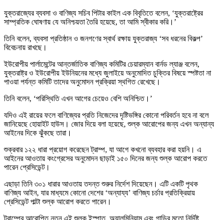
যুক্তরাজ্যের ব্যবসা ও বাণিজ্য সচিব পিটার কাইল এক বিবৃতিতে বলেন, ‘যুক্তরাষ্ট্রের
সাম্প্রতিক ঘোষণায় যে অনিশ্চয়তা তৈরি হয়েছে, তা আমি স্বীকার করি।’
তিনি বলেন, ব্যবসা প্রতিষ্ঠান ও জনগণের স্বার্থ রক্ষায় যুক্তরাজ্য ‘সব ধরনের বিকল্প’
বিবেচনায় রাখছে।
ইউরোপীয় পার্লামেন্টের আন্তর্জাতিক বাণিজ্য কমিটির চেয়ারম্যান বার্নড ল্যাঞ্জ বলেন,
যুক্তরাষ্ট্র ও ইউরোপীয় ইউনিয়নের মধ্যে জুলাইয়ে অনুমোদিত চুক্তির বিষয়ে স্পষ্টতা না
পাওয়া পর্যন্ত কমিটি তাদের অনুমোদন প্রক্রিয়া স্থগিত রেখেছে।
তিনি বলেন, ‘পরিস্থিতি এখন আগের চেয়েও বেশি অনিশ্চিত।’
যদিও এই রায়ের ফলে বাণিজ্যের প্রতি নিজেদের দৃষ্টিভঙ্গির কোনো পরিবর্তন হবে না বলে
জানিয়েছে হোয়াইট হাউস। জোর দিয়ে বলা হয়েছে, শুল্ক আরোপের জন্য এখন অন্যান্য
আইনের দিকে ঝুঁকছে তারা।
শুক্রবার ১২২ ধারা প্রয়োগ করেছেন ট্রাম্প, যা আগে কখনো ব্যবহার করা হয়নি। এ
আইনের আওতায় কংগ্রেসের অনুমোদন ছাড়াই ১৫০ দিনের জন্য শুল্ক আরোপ করতে
পারেন প্রেসিডেন্ট।
এছাড়া তিনি ৩০১ ধারার আওতায় তদন্ত শুরুর নির্দেশ দিয়েছেন। এটি একটি পৃথক
বাণিজ্য আইন, যার মাধ্যমে কোনো দেশের ‘অন্যায্য’ বাণিজ্য চর্চার প্রতিক্রিয়ায়
প্রেসিডেন্ট পাল্টা শুল্ক আরোপ করতে পারেন।
ট্রাম্পের আরোপিত নতুন এই শুল্ক ইস্পাত, অ্যালুমিনিয়াম এবং গাড়ির মতো নির্দিষ্ট