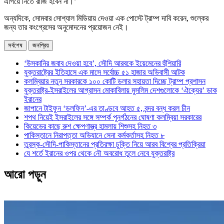
এগিয়ে নিতে রাজি হবেন না।’
অন্যদিকে, সোমবার সোশ্যাল মিডিয়ায় দেওয়া এক পোস্টে ট্রাম্প দাবি করেন, শুল্কের
জন্য তার কংগ্রেসের অনুমোদনের প্রয়োজন নেই।
সর্বশেষ
জনপ্রিয়
‘উসকানির জবাব দেওয়া হবে’, সৌদি আরবকে ইয়েমেনের হুঁশিয়ারি
যুক্তরাষ্ট্রের ইতিহাসে এক মাসে সর্বোচ্চ ৫১ হাজার অভিবাসী আটক
কলম্বিয়ার নতুন সরকারকে ১০০ কোটি ডলার সহায়তা দিচ্ছে ট্রাম্প প্রশাসন
যুক্তরাষ্ট্র-ইসরাইলের আগ্রাসন মোকাবিলায় মুসলিম দেশগুলোকে ‘ঐক্যের’ ডাক
ইরানের
জাপানে টাইফুন ‘ডলফিন’-এর তাণ্ডবে আহত ৫, বন্দর বন্ধ করল চীন
শপথ নিয়েই ইসরাইলের সঙ্গে সম্পর্ক পুনর্গঠনের ঘোষণা কলম্বিয়া সরকারের
কিয়েভের কাছে রুশ ক্ষেপণাস্ত্র হামলায় শিশুসহ নিহত ৩
পাকিস্তানে নিরাপত্তা অভিযানে সেনা কর্মকর্তাসহ নিহত ৮
তুরস্ক-সৌদি-পাকিস্তানের প্রতিরক্ষা চুক্তি নিয়ে আরব বিশ্বের প্রতিক্রিয়া
যে শর্তে ইরানের ওপর থেকে নৌ অবরোধ তুলে নেবে যুক্তরাষ্ট্র
আরো পড়ুন