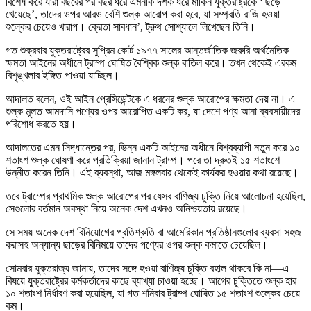
বিশেষ করে যারা বছরের পর বছর ধরে এমনকি দশক ধরে মার্কিন যুক্তরাষ্ট্রকে ‘ছিঁড়ে
খেয়েছে’, তাদের ওপর আরও বেশি শুল্ক আরোপ করা হবে, যা সম্প্রতি রাজি হওয়া
শুল্কের চেয়েও খারাপ। ক্রেতা সাবধান’, ট্রুথ সোশ্যালে লিখেছেন তিনি।
গত শুক্রবার যুক্তরাষ্ট্রের সুপ্রিম কোর্ট ১৯৭৭ সালের আন্তর্জাতিক জরুরি অর্থনৈতিক
ক্ষমতা আইনের অধীনে ট্রাম্প ঘোষিত বৈশ্বিক শুল্ক বাতিল করে। তখন থেকেই এরকম
বিশৃঙ্খলার ইঙ্গিত পাওয়া যাচ্ছিল।
আদালত বলেন, ওই আইন প্রেসিডেন্টকে এ ধরনের শুল্ক আরোপের ক্ষমতা দেয় না। এ
শুল্ক মূলত আমদানি পণ্যের ওপর আরোপিত একটি কর, যা দেশে পণ্য আনা ব্যবসায়ীদের
পরিশোধ করতে হয়।
আদালতের এমন সিদ্ধান্তের পর, ভিন্ন একটি আইনের অধীনে বিশ্বব্যাপী নতুন করে ১০
শতাংশ শুল্ক ঘোষণা করে প্রতিক্রিয়া জানান ট্রাম্প। পরে তা দ্রুতই ১৫ শতাংশে
উন্নীত করেন তিনি। এই ব্যবস্থা, আজ মঙ্গলবার থেকেই কার্যকর হওয়ার কথা রয়েছে।
তবে ট্রাম্পের প্রাথমিক শুল্ক আরোপের পর যেসব বাণিজ্য চুক্তি নিয়ে আলোচনা হয়েছিল,
সেগুলোর বর্তমান অবস্থা নিয়ে অনেক দেশ এখনও অনিশ্চয়তায় রয়েছে।
সে সময় অনেক দেশ বিনিয়োগের প্রতিশ্রুতি বা আমেরিকান প্রতিষ্ঠানগুলোর ব্যবসা সহজ
করাসহ অন্যান্য ছাড়ের বিনিময়ে তাদের পণ্যের ওপর শুল্ক কমাতে চেয়েছিল।
সোমবার যুক্তরাজ্য জানায়, তাদের সঙ্গে হওয়া বাণিজ্য চুক্তি বহাল থাকবে কি না—এ
বিষয়ে যুক্তরাষ্ট্রের কর্মকর্তাদের কাছে ব্যাখ্যা চাওয়া হচ্ছে। আগের চুক্তিতে শুল্ক হার
১০ শতাংশ নির্ধারণ করা হয়েছিল, যা গত শনিবার ট্রাম্প ঘোষিত ১৫ শতাংশ শুল্কের চেয়ে
কম।