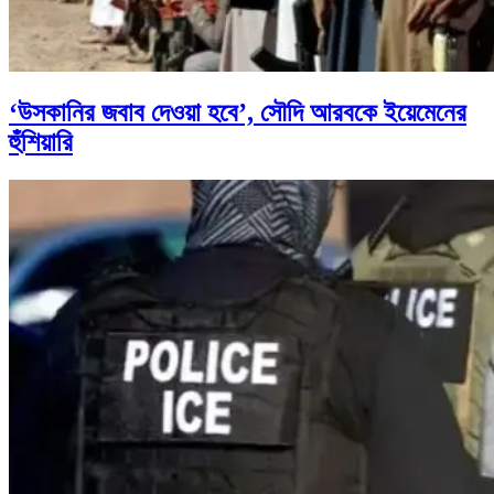
‘উসকানির জবাব দেওয়া হবে’, সৌদি আরবকে ইয়েমেনের
হুঁশিয়ারি