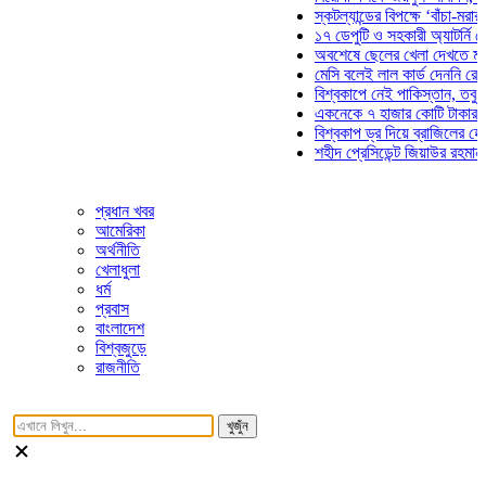
স্কটল্যান্ডের বিপক্ষে ‘বাঁচা-মরার লড়
১৭ ডেপুটি ও সহকারী অ্যাটর্নি জেনার
অবশেষে ছেলের খেলা দেখতে মাঠে 
মেসি বলেই লাল কার্ড দেননি রেফারি! 
বিশ্বকাপে নেই পাকিস্তান, তবু প্রতি
একনেকে ৭ হাজার কোটি টাকার ৫ প্রক
বিশ্বকাপ ড্র দিয়ে ব্রাজিলের হেক্সা মি
শহীদ প্রেসিডেন্ট জিয়াউর রহমান সমাধি
প্রধান খবর
আমেরিকা
অর্থনীতি
খেলাধুলা
ধর্ম
প্রবাস
বাংলাদেশ
বিশ্বজুড়ে
রাজনীতি
খুজুঁন