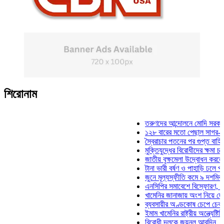
শিরোনাম
তরুণদের আন্দোলনে মোদি সরকার দুর্বল
১২৮ বারের মতো পেছাল সাগর-রুনি হত
স্বৈরাচার পতনের পর গুপ্ত বাহিনীর আত্ম
মুক্তিযুদ্ধের বিরোধীদের ক্ষমা চাইতে হব
জাতীয় বৃক্ষমেলা উদ্বোধন করলেন প্রধা
টানা ভারী বর্ষণ ও পাহাড়ি ঢলে পানিবন্দি
জুনে মূল্যস্ফীতি কমে ৯ দশমিক ১৬ 
এনসিপির সমাবেশে বিস্ফোরণ, যুবলীগে
খামেনির জানাজায় অংশ নিয়ে দেশে ফি
ব্যবসায়ীর অণ্ডকোষ চেপে চেক-স্ট্যাম
ইমাম খামেনির রাষ্ট্রীয় অন্ত্যেষ্টিক্রি
বিরোধী দলকে জয়নুল আবদিন, আপনার