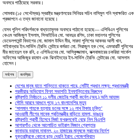
অবসরে পাঠিয়েছে সরকার।
সোমবার (১৫ সেপ্টেম্বর) স্বরাষ্ট্র মন্ত্রণালয়ের সিনিয়র সচিব নাসিমুল গনি স্বাক্ষরিত এক
প্রজ্ঞাপনে এ তথ্য জানানো হয়েছে।
যেসব পুলিশ পরিদর্শককে বাধ্যতামূলক অবসরে পাঠানো হয়েছে— এপিবিএন পুলিশের
কেএম আজিজুল ইসলাম, সিআইডির মো. আবদুর রশিদ, ঢাকা মহানগর পুলিশের
ডেভেলপমেন্ট বিভাগের মো. জামাল উদ্দিন মীর, সারদা পুলিশের আকবর আলী খান,
গাইবান্ধার ইন-সার্ভিস ট্রেনিং সেন্টারে কর্মরত মো. সিরাজুল হক শেখ, এমআরটি পুলিশের
মীর জাহেদুল হক রনি, ৫ এপিবিএনের মো. আসিকুজ্জামান, কক্সবাজারের চকরিয়া সার্কেল
অফিসের আজিজুর রহমান এবং ঝিনাইদহের ইন-সার্ভিস ট্রেনিং সেন্টারের মো. আসলাম
হোসেন।
সর্বশেষ
জনপ্রিয়
দেশের মানুষ যাতে শান্তিতে থাকতে পারে, সেটিই প্রধান লক্ষ্য: প্রধানমন্ত্রী
পরকীয়ার অভিযোগ ফিফা সভাপতি ইনফান্তিনোর বিরুদ্ধে
রাষ্ট্রপতি নির্বাচনে ১১ দলীয় জোটের প্রার্থী কর্নেল (অব.) অলি আহমদ
সৌদি আরবে আগুনে পুড়ে ১৭ বাংলাদেশির মৃত্যু
‘সালমান শাহকে হত্যায় ডনের সঙ্গে ১২ লাখ টাকায় চুক্তি’
আওয়ামী লীগের সাবেক প্রতিমন্ত্রীর বাড়িতে হামলা, ভাঙচুর
রাষ্ট্রপতি প্রার্থী হিসেবে মির্জা ফখরুলকেই বেছে নিল বিএনপি
আগারগাঁও থেকে আলোচিত ভাইরাল মিজান গ্রেপ্তার
কানাডায় ভয়াবহ দাবানল, ২০ হাজারের মানুষকে সরানোর নির্দেশ
যুক্তরাষ্ট্রকে কোনো ছাড় দেয়নি ইরান: পেজেশকিয়ান