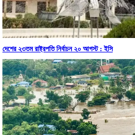
দেশের ২৩তম রাষ্ট্রপতি নির্বাচন ২০ আগস্ট : ইসি