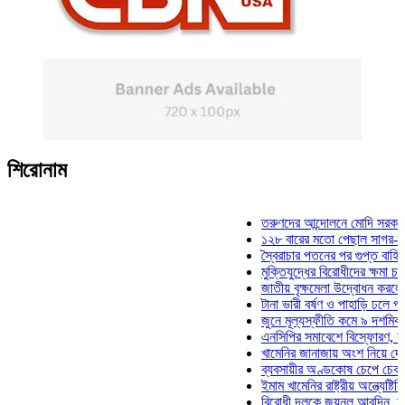
শিরোনাম
তরুণদের আন্দোলনে মোদি সরকার দুর্বল 
১২৮ বারের মতো পেছাল সাগর-রুনি হত্
স্বৈরাচার পতনের পর গুপ্ত বাহিনীর আত্ম
মুক্তিযুদ্ধের বিরোধীদের ক্ষমা চাইতে হব
জাতীয় বৃক্ষমেলা উদ্বোধন করলেন প্রধান
টানা ভারী বর্ষণ ও পাহাড়ি ঢলে পানিবন্দি 
জুনে মূল্যস্ফীতি কমে ৯ দশমিক ১৬ 
এনসিপির সমাবেশে বিস্ফোরণ, যুবলীগের
খামেনির জানাজায় অংশ নিয়ে দেশে ফির
ব্যবসায়ীর অণ্ডকোষ চেপে চেক-স্ট্যাম্
ইমাম খামেনির রাষ্ট্রীয় অন্ত্যেষ্টিক্রি
বিরোধী দলকে জয়নুল আবদিন, আপনারা