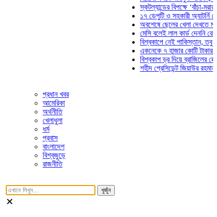
স্কটল্যান্ডের বিপক্ষে ‘বাঁচা-মরার লড়া
১৭ ডেপুটি ও সহকারী অ্যাটর্নি জেনার
অবশেষে ছেলের খেলা দেখতে মাঠে আ
মেসি বলেই লাল কার্ড দেননি রেফারি! 
বিশ্বকাপে নেই পাকিস্তান, তবু প্রতি
একনেকে ৭ হাজার কোটি টাকার ৫ প্রক
বিশ্বকাপ ড্র দিয়ে ব্রাজিলের হেক্সা মিশ
শহীদ প্রেসিডেন্ট জিয়াউর রহমান সমাধি
প্রধান খবর
আমেরিকা
অর্থনীতি
খেলাধুলা
ধর্ম
প্রবাস
বাংলাদেশ
বিশ্বজুড়ে
রাজনীতি
খুজুঁন