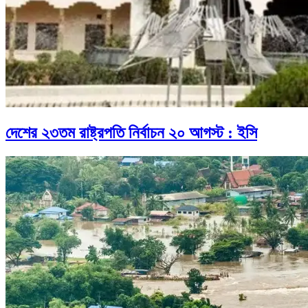
দেশের ২৩তম রাষ্ট্রপতি নির্বাচন ২০ আগস্ট : ইসি