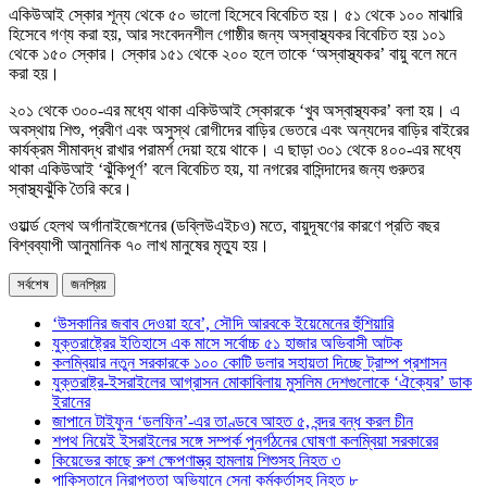
একিউআই স্কোর শূন্য থেকে ৫০ ভালো হিসেবে বিবেচিত হয়। ৫১ থেকে ১০০ মাঝারি
হিসেবে গণ্য করা হয়, আর সংবেদনশীল গোষ্ঠীর জন্য অস্বাস্থ্যকর বিবেচিত হয় ১০১
থেকে ১৫০ স্কোর। স্কোর ১৫১ থেকে ২০০ হলে তাকে ‘অস্বাস্থ্যকর’ বায়ু বলে মনে
করা হয়।
২০১ থেকে ৩০০-এর মধ্যে থাকা একিউআই স্কোরকে ‘খুব অস্বাস্থ্যকর’ বলা হয়। এ
অবস্থায় শিশু, প্রবীণ এবং অসুস্থ রোগীদের বাড়ির ভেতরে এবং অন্যদের বাড়ির বাইরের
কার্যক্রম সীমাবদ্ধ রাখার পরামর্শ দেয়া হয়ে থাকে। এ ছাড়া ৩০১ থেকে ৪০০-এর মধ্যে
থাকা একিউআই ‘ঝুঁকিপূর্ণ’ বলে বিবেচিত হয়, যা নগরের বাসিন্দাদের জন্য গুরুতর
স্বাস্থ্যঝুঁকি তৈরি করে।
ওয়ার্ল্ড হেলথ অর্গানাইজেশনের (ডব্লিউএইচও) মতে, বায়ুদূষণের কারণে প্রতি বছর
বিশ্বব্যাপী আনুমানিক ৭০ লাখ মানুষের মৃত্যু হয়।
সর্বশেষ
জনপ্রিয়
‘উসকানির জবাব দেওয়া হবে’, সৌদি আরবকে ইয়েমেনের হুঁশিয়ারি
যুক্তরাষ্ট্রের ইতিহাসে এক মাসে সর্বোচ্চ ৫১ হাজার অভিবাসী আটক
কলম্বিয়ার নতুন সরকারকে ১০০ কোটি ডলার সহায়তা দিচ্ছে ট্রাম্প প্রশাসন
যুক্তরাষ্ট্র-ইসরাইলের আগ্রাসন মোকাবিলায় মুসলিম দেশগুলোকে ‘ঐক্যের’ ডাক
ইরানের
জাপানে টাইফুন ‘ডলফিন’-এর তাণ্ডবে আহত ৫, বন্দর বন্ধ করল চীন
শপথ নিয়েই ইসরাইলের সঙ্গে সম্পর্ক পুনর্গঠনের ঘোষণা কলম্বিয়া সরকারের
কিয়েভের কাছে রুশ ক্ষেপণাস্ত্র হামলায় শিশুসহ নিহত ৩
পাকিস্তানে নিরাপত্তা অভিযানে সেনা কর্মকর্তাসহ নিহত ৮