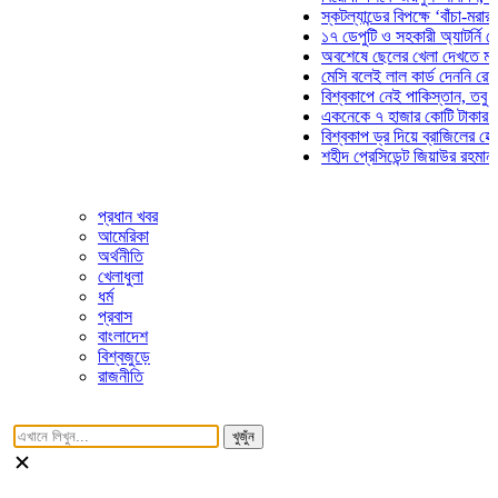
স্কটল্যান্ডের বিপক্ষে ‘বাঁচা-মরার লড়া
১৭ ডেপুটি ও সহকারী অ্যাটর্নি জেনার
অবশেষে ছেলের খেলা দেখতে মাঠে আ
মেসি বলেই লাল কার্ড দেননি রেফারি! 
বিশ্বকাপে নেই পাকিস্তান, তবু প্রতি
একনেকে ৭ হাজার কোটি টাকার ৫ প্রক
বিশ্বকাপ ড্র দিয়ে ব্রাজিলের হেক্সা মি
শহীদ প্রেসিডেন্ট জিয়াউর রহমান সমাধি
প্রধান খবর
আমেরিকা
অর্থনীতি
খেলাধুলা
ধর্ম
প্রবাস
বাংলাদেশ
বিশ্বজুড়ে
রাজনীতি
খুজুঁন