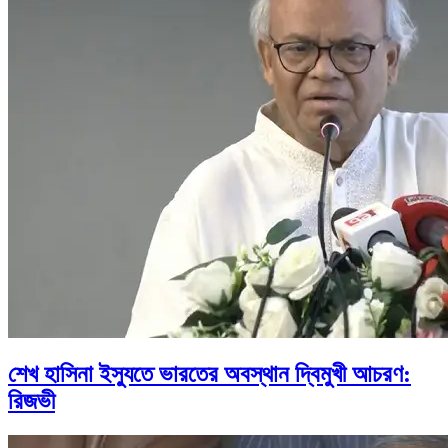
শেখ হাসিনা ইস্যুতে ভারতের অবস্থান দ্বিমুখী আচরণ:
রিজভী