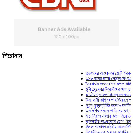
শিরোনাম
তরুণদের আন্দোলনে মোদি সরকার দুর্বল 
১২৮ বারের মতো পেছাল সাগর-রুনি হত
স্বৈরাচার পতনের পর গুপ্ত বাহিনীর আত্ম
মুক্তিযুদ্ধের বিরোধীদের ক্ষমা চাইতে হব
জাতীয় বৃক্ষমেলা উদ্বোধন করলেন প্রধান
টানা ভারী বর্ষণ ও পাহাড়ি ঢলে পানিবন্দি
জুনে মূল্যস্ফীতি কমে ৯ দশমিক ১৬ 
এনসিপির সমাবেশে বিস্ফোরণ, যুবলীগের
খামেনির জানাজায় অংশ নিয়ে দেশে ফির
ব্যবসায়ীর অণ্ডকোষ চেপে চেক-স্ট্যাম
ইমাম খামেনির রাষ্ট্রীয় অন্ত্যেষ্টিক্রি
বিরোধী দলকে জয়নুল আবদিন, আপনার