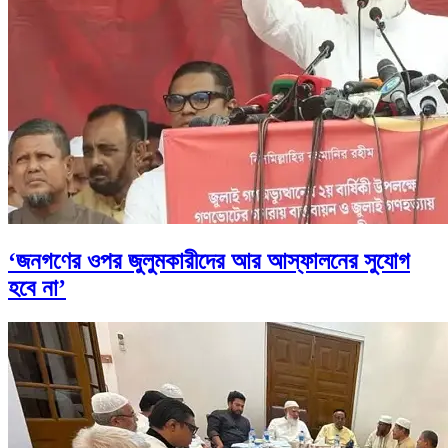
‘জনগণের ওপর জুলুমকারীদের আর আস্ফালনের সুযোগ
হবে না’