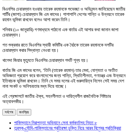
বিএনপির চেয়ারম্যান হওয়ায় তারেক রহমানকে শুভেচ্ছা ও অভিনন্দন জানিয়েছেন জাতীয়
পার্টির (জাপা) চেয়ারম্যান জি এম কাদের। পাশাপাশি দেশের শান্তি ও উন্নয়নে তারেক
রহমান ভূমিকা রাখবেন বলেও আশা করেন তিনি।
শনিবার (১০ জানুয়ারি) গণমাধ্যমে পাঠানো এক বার্তায় এই আশার কথা জানান জাপা
চেয়ারম্যান।
গত শুক্রবার রাতে বিএনপির স্থায়ী কমিটির এক বৈঠকে তারেক রহমানকে দলটির
চেয়ারম্যান করার সিদ্ধান্ত নেওয়া হয়।
খালেদা জিয়ার মৃত্যুতে বিএনপির চেয়ারম্যান পদটি শূন্য হয়।
বার্তায় জি এম কাদের বলেন, ‘তিনি (তারেক রহমান) তার মেধা, যোগ‌্যতা ও অতীত
অভিজ্ঞতা প্রয়োগ করে বাংলাদেশের জন্য শান্তি, স্থিতিশীলতা, গণতন্ত্র এবং উন্নয়নে
ইতিবাচক ভূমিকা রাখবেন। তিনি যে সময় দলের এই গুরুদায়িত্ব নিলেন সেই সময় দেশ
নানা সংকট ও অনিশ্চয়তার মধ্য দিয়ে যাচ্ছে।
এই প্রেক্ষাপটে জাতীয় ঐক্য, সহনশীলতা ও দায়িত্বশীল রাজনৈতিক শিষ্টাচার
অত্যাবশকীয়।
সর্বশেষ
জনপ্রিয়
পাকিস্তানে নিরাপত্তা অভিযানে সেনা কর্মকর্তাসহ নিহত ৮
তুরস্ক-সৌদি-পাকিস্তানের প্রতিরক্ষা চুক্তি নিয়ে আরব বিশ্বের প্রতিক্রিয়া