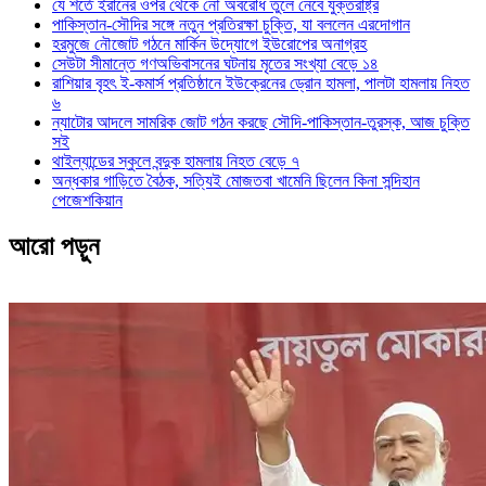
যে শর্তে ইরানের ওপর থেকে নৌ অবরোধ তুলে নেবে যুক্তরাষ্ট্র
পাকিস্তান-সৌদির সঙ্গে নতুন প্রতিরক্ষা চুক্তি, যা বললেন এরদোগান
হরমুজে নৌজোট গঠনে মার্কিন উদ্যোগে ইউরোপের অনাগ্রহ
সেউটা সীমান্তে গণঅভিবাসনের ঘটনায় মৃতের সংখ্যা বেড়ে ১৪
রাশিয়ার বৃহৎ ই-কমার্স প্রতিষ্ঠানে ইউক্রেনের ড্রোন হামলা, পালটা হামলায় নিহত
৬
ন্যাটোর আদলে সামরিক জোট গঠন করছে সৌদি-পাকিস্তান-তুরস্ক, আজ চুক্তি
সই
থাইল্যান্ডের স্কুলে বন্দুক হামলায় নিহত বেড়ে ৭
অন্ধকার গাড়িতে বৈঠক, সত্যিই মোজতবা খামেনি ছিলেন কিনা সন্দিহান
পেজেশকিয়ান
আরো পড়ুন