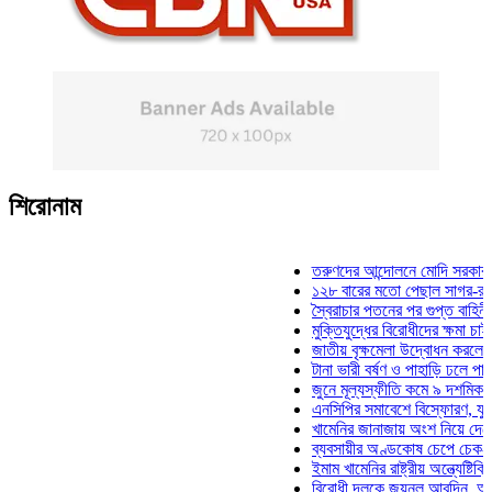
শিরোনাম
তরুণদের আন্দোলনে মোদি সরকার দুর্বল হয
১২৮ বারের মতো পেছাল সাগর-রুনি হত্যা
স্বৈরাচার পতনের পর গুপ্ত বাহিনীর আত্মপ্র
মুক্তিযুদ্ধের বিরোধীদের ক্ষমা চাইতে হবে: 
জাতীয় বৃক্ষমেলা উদ্বোধন করলেন প্রধানমন
টানা ভারী বর্ষণ ও পাহাড়ি ঢলে পানিবন্দি চট
জুনে মূল্যস্ফীতি কমে ৯ দশমিক ১৬ শত
এনসিপির সমাবেশে বিস্ফোরণ, যুবলীগের দ
খামেনির জানাজায় অংশ নিয়ে দেশে ফিরলে
ব্যবসায়ীর অণ্ডকোষ চেপে চেক-স্ট্যাম্পে
ইমাম খামেনির রাষ্ট্রীয় অন্ত্যেষ্টিক্রিয়ায়
বিরোধী দলকে জয়নুল আবদিন, আপনারা ৭