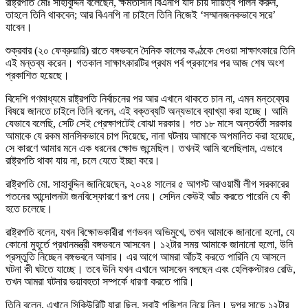
রাষ্ট্রপতি মোঃ সাহাবুদ্দিন বলেছেন, ক্ষমতাসীন বিএনপি যদি চায় দায়িত্ব পালন করুন,
তাহলে তিনি থাকবেন; আর বিএনপি না চাইলে তিনি নিজেই ‘সম্মানজনকভাবে সরে’
যাবেন।
শুক্রবার (২০ ফেব্রুয়ারি) রাতে বঙ্গভবনে দৈনিক কালের কণ্ঠকে দেওয়া সাক্ষাৎকারে তিনি
এই মন্তব্য করেন। গতকাল সাক্ষাৎকারটির প্রথম পর্ব প্রকাশের পর আজ শেষ অংশ
প্রকাশিত হয়েছে।
বিদেশি গণমাধ্যমে রাষ্ট্রপতি নির্বাচনের পর আর এখানে থাকতে চান না, এমন মন্তব্যের
বিষয়ে জানতে চাইলে তিনি বলেন, এই বক্তব্যটি অন্যভাবে ব্যাখ্যা করা হচ্ছে। আমি
যেভাবে বলেছি, সেটি সেই প্রেক্ষাপটেই বোঝা দরকার। গত ১৮ মাসে অন্তর্বর্তী সরকার
আমাকে যে রকম মানসিকভাবে চাপ দিয়েছে, নানা ঘটনায় আমাকে অপমানিত করা হয়েছে,
সে কারণে আমার মনে এক ধরনের ক্ষোভ জন্মেছিল। তখনই আমি বলেছিলাম, এভাবে
রাষ্ট্রপতি থাকা যায় না, চলে যেতে ইচ্ছা করে।
রাষ্ট্রপতি মো. সাহাবুদ্দিন জানিয়েছেন, ২০২৪ সালের ৫ আগস্ট আওয়ামী লীগ সরকারের
পতনের আন্দোলনটা জনবিস্ফোরণে রূপ নেয়। সেদিন কেউই আঁচ করতে পারেনি যে কী
হতে চলেছে।
রাষ্ট্রপতি বলেন, যখন বিক্ষোভকারীরা গণভবন অভিমুখে, তখন আমাকে জানানো হলো, যে
কোনো মুহূর্তে প্রধানমন্ত্রী বঙ্গভবনে আসবেন। ১২টার সময় আমাকে জানানো হলো, উনি
প্রস্তুতি নিচ্ছেন বঙ্গভবনে আসার। এর আগে আমরা আঁচই করতে পারিনি যে আসলে
ঘটনা কী ঘটতে যাচ্ছে। তবে উনি যখন এখানে আসবেন বলছেন এবং হেলিকপ্টারও রেডি,
তখন আমরা ঘটনার ভয়াবহতা সম্পর্কে ধারণা করতে পারি।
তিনি বলেন, এখানে সিকিউরিটি যারা ছিল, সবাই পজিশন নিয়ে নিল। দুপুর সাড়ে ১২টার