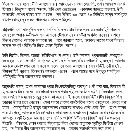
দিকে জানানো হলো, উনি আসছেন না। আসছেন না যখন জেনেছি, তখন আমরাও সতর্ক
ছিলাম। কিছুক্ষণ পরেই শুনলাম, উনি দেশ ছেড়েছেন। একসময় জানতে পারলাম, উনি
অলরেডি দেশের বাইরে চলে গেছেন। সব মিলিয়ে ৩০ থেকে ৪০ মিনিটের মধ্যে সামগ্রিক
ঘটনাপ্রবাহের খুব দ্রুত পরিবর্তন দেখতে পাচ্ছিলাম।
রাষ্ট্রপতি মো. সাহাবুদ্দিন বলেন, সেদিন বিকেল ৩টার দিকে প্রথমে সেনাবাহিনী প্রধান
জেনারেল ওয়াকার-উজ-জামান আমাকে টেলিফোনে সব ঘটনা অবহিত করেন। সশস্ত্র
বিভাগ থেকেও আমাকে জানানো হয়। পরে জানানো হলো, ওয়াকার সাহেব সাংবাদিকদের
সামনে সম্পূর্ণ পরিস্থিতি নিয়ে একটা ব্রিফিং দেবেন।
উনি ব্রিফিং দিলেন, আমরা টেলিভিশনে দেখলাম। উনি বললেন, প্রধানমন্ত্রী দেশত্যাগ
করেছেন। তো দেশবাসী আশ্বস্ত হলো যে উনি অলরেডি দেশান্তরী হয়েছেন। তারপর
আমাকে সেনাপ্রধান ফোন করে জানালেন যে তারা আসছেন। সেনাবাহিনী, নৌবাহিনী,
বিমানবাহিনী প্রধান- তিনজনই বঙ্গভবনে এলেন। এসে আমার সঙ্গে উদ্ভূত সামগ্রিক
পরিস্থিতি নিয়ে আলোচনায় বসলেন।
রাষ্ট্রপতি বলেন, তখন আমাদের প্রায় কিংকর্তব্যবিমূঢ় অবস্থা। কী করা যায়, কিভাবে কী
হবে- এসব নিয়ে আমরা আলোচনা করলাম প্রায় দুই থেকে তিন ঘণ্টা। সিদ্ধান্ত হলো,
সব রাজনৈতিক দলের নেতৃবৃন্দকে ডাকা হবে। এই কাজে সেনাবাহিনীর টিম নিযুক্ত ছিল।
তারপর উনারা চলে গেলেন। সেনা সদরে দেশের রাজনৈতিক দলের নেতৃবৃন্দকে একত্র করা
হলো। বৈষম্যবিরোধী ছাত্র আন্দোলনের নেতাদের মধ্যেও কেউ কেউ ছিল। তখন যাদের
পাওয়া গেছে, তাদেরকে নিয়েই আবার তারা বঙ্গভবনে আসেন। আমরা আবার বৈঠকে বসি।
বঙ্গভবনের এই বৈঠকে আমরা দেশের শান্তি ও স্থিতিশীলতার বিষয়টি সর্বাধিক গুরুত্ব
দিয়েছি। কীভাবে, কোন ধরনের সিদ্ধান্ত নিলে দেশের মানুষকে স্বস্তি ফিরিয়ে দেওয়া
যায়, সে বিষয়ে দীর্ঘ আলোচনার আয়োজন হয়। আমার সভাপতিত্বে সভা হলো।