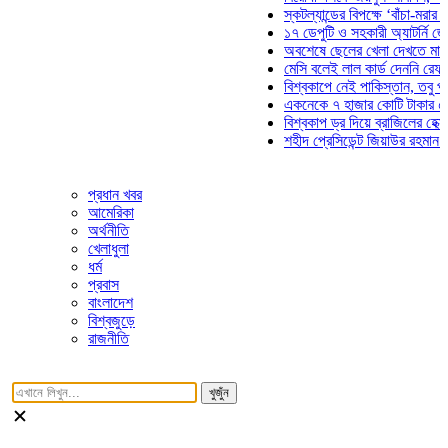
স্কটল্যান্ডের বিপক্ষে ‘বাঁচা-মরার লড়াইয়
১৭ ডেপুটি ও সহকারী অ্যাটর্নি জেনারেলে
অবশেষে ছেলের খেলা দেখতে মাঠে আসছ
মেসি বলেই লাল কার্ড দেননি রেফারি! ফাউ
বিশ্বকাপে নেই পাকিস্তান, তবু প্রতিটি
একনেকে ৭ হাজার কোটি টাকার ৫ প্রকল্
বিশ্বকাপ ড্র দিয়ে ব্রাজিলের হেক্সা মিশন 
শহীদ প্রেসিডেন্ট জিয়াউর রহমান সমাধিতে 
প্রধান খবর
আমেরিকা
অর্থনীতি
খেলাধুলা
ধর্ম
প্রবাস
বাংলাদেশ
বিশ্বজুড়ে
রাজনীতি
খুজুঁন