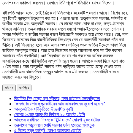
সেনাপ্রধান সঞ্চালনা করলেন। সেখানে তিনি পুরো পরিস্থিতির ব্যাখ্যা দিলেন।
রাষ্ট্রপতি আরও বলেন, সেই বৈঠকে সম্মিলিতভাবে কয়েকটি প্রস্তাব আসে। বিশেষ করে,
মূল তিনটি প্রস্তাব উত্থাপন করা হয়। এগুলো হলো- তত্ত্বাবধায়ক সরকার, সর্বদলীয় বা
জাতীয় সরকার এবং অন্তর্বর্তী সরকার। যে নামেই ডাকা হোক না কেন, লক্ষ্য-উদ্দেশ্য
থাকবে অভিন্ন। তত্ত্বাবধায়ক সরকার বললে হয়তো ওয়ান-ইলেভেনের মতো শোনায়।
আবার সর্বদলীয় বা জাতীয় সরকার বললে দীর্ঘমেয়াদি সরকারও হয়ে যেতে পারে। তো, নানা
বিবেচনায় আমাদের বিজ্ঞ রাজনীতিবিদরা সিদ্ধান্ত নেন যে অন্তর্বর্তী সরকারই গঠন করা
উচিত। এই সিদ্ধান্ত হলো আর আমার ওপর দায়িত্ব পড়ল জাতির উদ্দেশে ভাষণ দিয়ে
জাতিকে আশ্বস্ত করার। আর তারা নিজেদের মধ্যে আলোচনা করে সব ঠিক করবেন
সরকারের গঠন প্রণালীটা। এই সিদ্ধান্ত হওয়ার পর প্রফেসর আসিফ নজরুল
সাংবাদিকদের কাছে পরিস্থিতির অগ্রগতি তুলে ধরেন। আমাকে ভাষণ দিতে হলো রাত
১১টার সময়। আর অন্তর্বর্তী সরকার গঠন প্রক্রিয়া তাদের হাতে ছেড়ে দেওয়া হলো।
সেনাবাহিনী এবং রাজনৈতিক নেতৃবৃন্দ আলাপ করে এটা করবেন। সেনাবাহিনী থাকবে,
সহায়তা করবে সব কিছুতে।
সর্বশেষ
জনপ্রিয়
বিতর্কিত সিদ্ধান্তে ভুল স্বীকার, ক্ষমা চাইলেন ইনফান্তিনো
‘জনগণের ওপর জুলুমকারীদের আর আস্ফালনের সুযোগ হবে না’
আন্তর্জাতিক স্বীকৃতিতে উচ্ছ্বসিত বুবলী
দেশের ২৩তম রাষ্ট্রপতি নির্বাচন ২০ আগস্ট : ইসি
ভারতের স্বাধীনতা দিবসকে ‘ইন্ডিয়া ডে’ ঘোষণা যুক্তরাষ্ট্রের
তরুণদের আন্দোলনে মোদি সরকার দুর্বল হয়েছে: ওয়াংচুক
৫ দিনের নতুন কর্মসূচি ঘোষণা জামায়াত জোটের