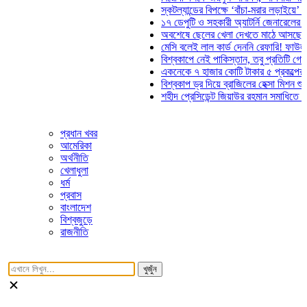
স্কটল্যান্ডের বিপক্ষে ‘বাঁচা-মরার লড়াইয়ে’ মাঠে না
১৭ ডেপুটি ও সহকারী অ্যাটর্নি জেনারেলের পদত্যাগ
অবশেষে ছেলের খেলা দেখতে মাঠে আসছেন ভোজিন
মেসি বলেই লাল কার্ড দেননি রেফারি! ফাউল নিয়ে বি
বিশ্বকাপে নেই পাকিস্তান, তবু প্রতিটি গোলে থাক
একনেকে ৭ হাজার কোটি টাকার ৫ প্রকল্পের অনুমো
বিশ্বকাপ ড্র দিয়ে ব্রাজিলের হেক্সা মিশন শুরু
শহীদ প্রেসিডেন্ট জিয়াউর রহমান সমাধিতে যুবদলের শ
প্রধান খবর
আমেরিকা
অর্থনীতি
খেলাধুলা
ধর্ম
প্রবাস
বাংলাদেশ
বিশ্বজুড়ে
রাজনীতি
খুজুঁন