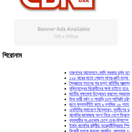
শিরোনাম
তরুণদের আন্দোলনে মোদি সরকার দুর্বল হয়েছে: ওয়া
১২৮ বারের মতো পেছাল সাগর-রুনি হত্যা মামলার 
স্বৈরাচার পতনের পর গুপ্ত বাহিনীর আত্মপ্রকাশ: প্রধা
মুক্তিযুদ্ধের বিরোধীদের ক্ষমা চাইতে হবে: মুক্তিযুদ্
জাতীয় বৃক্ষমেলা উদ্বোধন করলেন প্রধানমন্ত্রী
টানা ভারী বর্ষণ ও পাহাড়ি ঢলে পানিবন্দি চট্টগ্রামে ল
জুনে মূল্যস্ফীতি কমে ৯ দশমিক ১৬ শতাংশ
এনসিপির সমাবেশে বিস্ফোরণ, যুবলীগের দুই নেতাকর
খামেনির জানাজায় অংশ নিয়ে দেশে ফিরলেন স্পিকার
ব্যবসায়ীর অণ্ডকোষ চেপে চেক-স্ট্যাম্পে স্বাক্ষর
ইমাম খামেনির রাষ্ট্রীয় অন্ত্যেষ্টিক্রিয়ায় স্পিকারের
বিরোধী দলকে জয়নুল আবদিন, আপনারা ৭১ সালে ক