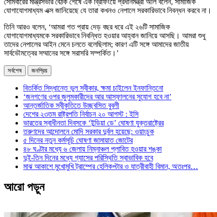
সোমবারের মন্ত্রিসভার বৈঠক শেষে এক ব্রিফিংয়ে প্রধানমন্ত্রী অলি বলেন, সামাজিক
যোগাযোগমাধ্যম এক্স জানিয়েছে যে তারা কখনও নেপালে সরকারিভাবে নিবন্ধন করবে না।
তিনি আরও বলেন, ‘আমরা গত প্রায় দেড় বছর ধরে এই ২৬টি সামাজিক
যোগাযোগমাধ্যমকে সরকারিভাবে নিবন্ধিত হওয়ার আহ্বান জানিয়ে আসছি। আমরা শুধু
তাদের নেপালের আইন মেনে চলতে বলেছিলাম; কারণ এটি সঙ্গে আমাদের জাতীয়
সার্বভৌমত্বের সম্মানের সঙ্গে সরাসরি সম্পর্কিত।’
সর্বশেষ
জনপ্রিয়
বিতর্কিত সিদ্ধান্তে ভুল স্বীকার, ক্ষমা চাইলেন ইনফান্তিনো
‘জনগণের ওপর জুলুমকারীদের আর আস্ফালনের সুযোগ হবে না’
আন্তর্জাতিক স্বীকৃতিতে উচ্ছ্বসিত বুবলী
দেশের ২৩তম রাষ্ট্রপতি নির্বাচন ২০ আগস্ট : ইসি
ভারতের স্বাধীনতা দিবসকে ‘ইন্ডিয়া ডে’ ঘোষণা যুক্তরাষ্ট্রের
তরুণদের আন্দোলনে মোদি সরকার দুর্বল হয়েছে: ওয়াংচুক
৫ দিনের নতুন কর্মসূচি ঘোষণা জামায়াত জোটের
৪৮ ঘণ্টার মধ্যে ৬ জেলায় নিম্নাঞ্চল প্লাবিত হওয়ার শঙ্কা
দুই-তিন দিনের মধ্যে গ্যাসের পরিস্থিতি স্বাভাবিক হবে
মাঝ আকাশে মুখোমুখি ট্রাম্পের হেলিকপ্টার ও যাত্রীবাহী বিমান, অতঃপর…
আরো পড়ুন