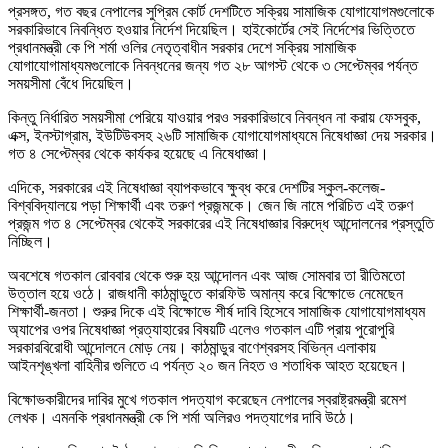
প্রসঙ্গত, গত বছর নেপালের সুপ্রিম কোর্ট দেশটিতে সক্রিয় সামাজিক যোগাযোগমগুলোকে
সরকারিভাবে নিবন্ধিত হওয়ার নির্দেশ দিয়েছিল। হাইকোর্টের সেই নির্দেশের ভিত্তিতে
প্রধানমন্ত্রী কে পি শর্মা ওলির নেতৃত্বাধীন সরকার দেশে সক্রিয় সামাজিক
যোগাযোগামাধ্যমগুলোকে নিবন্ধনের জন্য গত ২৮ আগস্ট থেকে ৩ সেপ্টেম্বর পর্যন্ত
সময়সীমা বেঁধে দিয়েছিল।
কিন্তু নির্ধারিত সময়সীমা পেরিয়ে যাওয়ার পরও সরকারিভাবে নিবন্ধন না করায় ফেসবুক,
এক্স, ইনস্টাগ্রাম, ইউটিউবসহ ২৬টি সামাজিক যোগাযোগমাধ্যমে নিষেধাজ্ঞা দেয় সরকার।
গত ৪ সেপ্টেম্বর থেকে কার্যকর হয়েছে এ নিষেধাজ্ঞা।
এদিকে, সরকারের এই নিষেধাজ্ঞা ব্যাপকভাবে ক্ষুব্ধ করে দেশটির স্কুল-কলেজ-
বিশ্ববিদ্যালয়ে পড়া শিক্ষার্থী এবং তরুণ প্রজন্মকে। জেন জি নামে পরিচিত এই তরুণ
প্রজন্ম গত ৪ সেপ্টেম্বর থেকেই সরকারের এই নিষেধাজ্ঞার বিরুদ্ধে আন্দোলনের প্রস্তুতি
নিচ্ছিল।
অবশেষে গতকাল রোববার থেকে শুরু হয় আন্দোলন এবং আজ সোমবার তা রীতিমতো
উত্তাল হয়ে ওঠে। রাজধানী কাঠমান্ডুতে কারফিউ অমান্য করে বিক্ষোভে নেমেছেন
শিক্ষার্থী-জনতা। শুরুর দিকে এই বিক্ষোভে শীর্ষ দাবি হিসেবে সামাজিক যোগাযোগমাধ্যম
অ্যাপের ওপর নিষেধাজ্ঞা প্রত্যাহারের বিষয়টি এলেও গতকাল এটি প্রায় পুরোপুরি
সরকারবিরোধী আন্দোলনে মোড় নেয়। কাঠমান্ডুর বাণেশ্বরসহ বিভিন্ন এলাকায়
আইনশৃঙ্খলা বাহিনীর গুলিতে এ পর্যন্ত ২০ জন নিহত ও শতাধিক আহত হয়েছেন।
বিক্ষোভকারীদের দাবির মুখে গতকাল পদত্যাগ করেছেন নেপালের স্বরাষ্ট্রমন্ত্রী রমেশ
লেখক। এমনকি প্রধানমন্ত্রী কে পি শর্মা অলিরও পদত্যাগের দাবি উঠে।