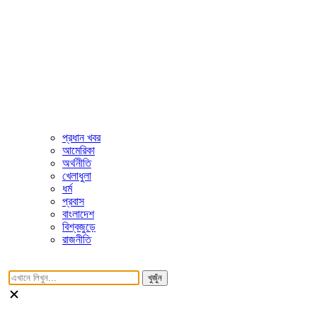
প্রধান খবর
আমেরিকা
অর্থনীতি
খেলাধুলা
ধর্ম
প্রবাস
বাংলাদেশ
বিশ্বজুড়ে
রাজনীতি
খুজুঁন