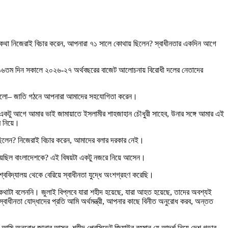
কথা নিজেরাই বিচার করেন, আপনারা ৭১ সালে কোথায় ছিলেন? স্বাধীনতার একদিন আগে
র ১৬তম দিন সকালে ২০২৬-২৭ অর্থবছরের বাজেট আলোচনায় বিরোধী দলের নেতাদের
াগুলো– জাতি গঠনে আপনারা আমাদের সহযোগিতা করেন।
কটু আগে আমার ভাই জামায়াতে ইসলামীর শাহজাহান চৌধুরী সাহেব, উনার সঙ্গে আমার এই
 নিয়ে।
ছিলেন? নিজেরাই বিচার করেন, আমাদের বলার দরকার নেই।
য়েছিল বাংলাদেশকে? এই বিষয়টা একটু নজরে নিয়ে আসেন।
বিদ্যালয় থেকে বেরিয়ে স্বাধীনতা যুদ্ধে অংশগ্রহণ করেছি।
াটা বলেননি। জুলাই বিপ্লবে যারা শহীদ হয়েছে, যারা আহত হয়েছে, তাদের অবশ্যই
 স্বাধীনতা যোদ্ধাদের প্রতি আমি অর্থমন্ত্রী, আপনার কাছে বিনীত অনুরোধ করব, অন্তত
অনুরোধ জানাব আসুন, শহীদ প্রেসিডেন্ট জিয়াউর রহমান যে আদর্শ নিয়ে দেশ গড়ার