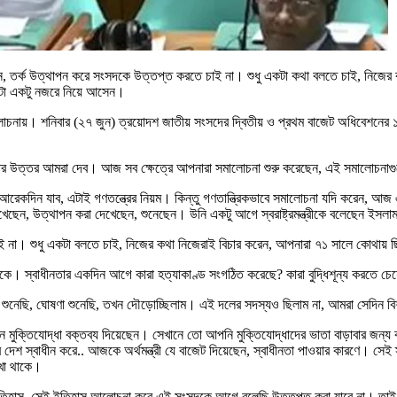
 তর্ক উত্থাপন করে সংসদকে উত্তপ্ত করতে চাই না। শুধু একটা কথা বলতে চাই, নিজের 
য়টা একটু নজরে নিয়ে আসেন।
আলোচনায়। শনিবার (২৭ জুন) ত্রয়োদশ জাতীয় সংসদের দ্বিতীয় ও প্রথম বাজেট অধিবেশনে
ার উত্তর আমরা দেব। আজ সব ক্ষেত্রে আপনারা সমালোচনা শুরু করেছেন, এই সমালোচন
ন যাব, এটাই গণতন্ত্রের নিয়ম। কিন্তু গণতান্ত্রিকভাবে সমালোচনা যদি করেন, আজ এ
েছেন, উত্থাপন করা দেখেছেন, শুনেছেন। উনি একটু আগে স্বরাষ্ট্রমন্ত্রীকে বলেছেন ইসলাম
 না। শুধু একটা বলতে চাই, নিজের কথা নিজেরাই বিচার করেন, আপনারা ৭১ সালে কোথায় 
িকে। স্বাধীনতার একদিন আগে কারা হত্যাকাণ্ড সংগঠিত করেছে? কারা বুদ্ধিশূন্য করতে চে
ন শুনেছি, ঘোষণা শুনেছি, তখন দৌড়োচ্ছিলাম। এই দলের সদস্যও ছিলাম না, আমরা সেদিন বিশ্ব
িযোদ্ধা বক্তব্য দিয়েছেন। সেখানে তো আপনি মুক্তিযোদ্ধাদের ভাতা বাড়াবার জন্য কথ
 দেশ স্বাধীন করে.. আজকে অর্থমন্ত্রী যে বাজেট দিয়েছেন, স্বাধীনতা পাওয়ার কারণে। সেই
েখা থাকে।
তিহাস, সেই ইতিহাস আলোচনা করে এই সংসদকে আগে বলেছি উত্তপ্ত করা যাবে না। তাই আমি 