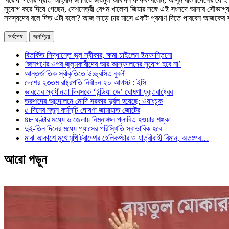
সুযোগ করে দিয়ে গেছেন, দেশনেত্রী বেগম খালেদা জিয়ার সঙ্গে এই সংসদে আসার সৌভাগ
সদস্যদের বলে দিত এটা বলো? আজ সাড়ে চার মাসে একটা প্রমাণ দিতে পারবেন আজকের সংস
সর্বশেষ
জনপ্রিয়
বিতর্কিত সিদ্ধান্তে ভুল স্বীকার, ক্ষমা চাইলেন ইনফান্তিনো
‘জনগণের ওপর জুলুমকারীদের আর আস্ফালনের সুযোগ হবে না’
আন্তর্জাতিক স্বীকৃতিতে উচ্ছ্বসিত বুবলী
দেশের ২৩তম রাষ্ট্রপতি নির্বাচন ২০ আগস্ট : ইসি
ভারতের স্বাধীনতা দিবসকে ‘ইন্ডিয়া ডে’ ঘোষণা যুক্তরাষ্ট্রের
তরুণদের আন্দোলনে মোদি সরকার দুর্বল হয়েছে: ওয়াংচুক
৫ দিনের নতুন কর্মসূচি ঘোষণা জামায়াত জোটের
৪৮ ঘণ্টার মধ্যে ৬ জেলায় নিম্নাঞ্চল প্লাবিত হওয়ার শঙ্কা
দুই-তিন দিনের মধ্যে গ্যাসের পরিস্থিতি স্বাভাবিক হবে
মাঝ আকাশে মুখোমুখি ট্রাম্পের হেলিকপ্টার ও যাত্রীবাহী বিমান, অতঃপর…
আরো পড়ুন