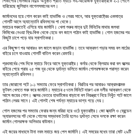
শিকাগোর সোলজার ফিল্ডে অনুষ্ঠিত প্রীতি ম্যাচে সহ-আয়োজক যুক্তরাষ্ট্রকে ২-১ গোলে
হারিয়েছে জুলিয়ান নাগেলসমানের দল।
জার্মানদের হয়ে গোল করেন কাই হাভার্টজ ও লেরয় সানে, আর যুক্তরাষ্ট্রের একমাত্র
গোলটি আসে অ্যান্তোনি রবিনসনের পা থেকে।
ম্যাচের শুরুতেই এগিয়ে যায় জার্মানি। খেলা শুরুর মাত্র দুই মিনিটের মাথায় জশুয়া
কিমিখের নেওয়া ফ্রি-কিক থেকে হেডে বল জালে পাঠান কাই হাভার্টজ। গোল হজমের পর
কিছুটা চাপে পড়ে যায় স্বাগতিকরা।
এর কিছুক্ষণ পর আবারও বল জালে জড়ান হাভার্টজ। তবে আক্রমণ গড়ার সময় বল মাঠের
বাইরে চলে যাওয়ায় গোলটি বাতিল করেন রেফারি।
প্রথমার্ধের শেষ দিকে ম্যাচে ফিরে আসে যুক্তরাষ্ট্র। কর্নার থেকে ক্লিয়ার করা বল বক্সের
বাইরে পেয়ে প্রায় ২৫ গজ দূর থেকে দুর্দান্ত ভলিতে জার্মান গোলরক্ষককে পরাস্ত করেন
অ্যান্তোনি রবিনসন।
তার জোরালো শটে ১-১ সমতায় ফেরে স্বাগতিকরা। বিরতির পর আবারও আক্রমণাত্মক
ফুটবল খেলতে শুরু করে জার্মানি। ম্যাচের ৫৭তম মিনিটে দারুণ এক দলীয় আক্রমণ থেকে
আসে জয়ের গোল। বক্সের ভেতরে হাভার্টজের বাড়ানো বল নিয়ন্ত্রণে নিয়ে নিখুঁত শটে জালে
পাঠান লেরয় সানে। এই গোলই শেষ পর্যন্ত ম্যাচের ভাগ্য গড়ে দেয়।
গোল হজমের পর সমতায় ফেরার জন্য মরিয়া হয়ে ওঠে যুক্তরাষ্ট্র। জো স্ক্যালি ও ব্রেন্ডেন
অ্যারনসনের শট থেকে গোলের সম্ভাবনা তৈরি হলেও দুর্দান্ত সেভে দলকে রক্ষা করেন
জার্মান গোলরক্ষক অলিভার বাউমান।
এই জয়ের মাধ্যমে টানা নবম ম্যাচে জয় পেল জার্মানি। এই সময়ের মধ্যে তারা মোট ২৯টি