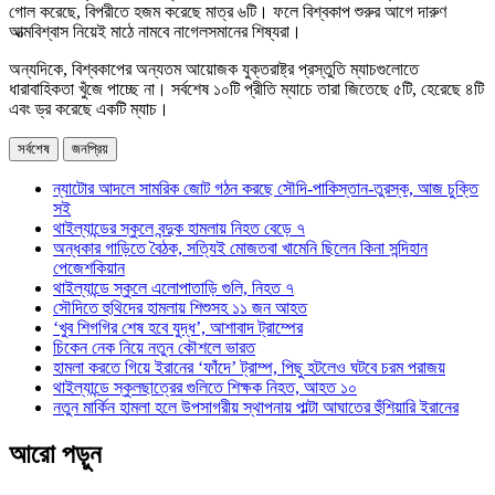
গোল করেছে, বিপরীতে হজম করেছে মাত্র ৬টি। ফলে বিশ্বকাপ শুরুর আগে দারুণ
আত্মবিশ্বাস নিয়েই মাঠে নামবে নাগেলসমানের শিষ্যরা।
অন্যদিকে, বিশ্বকাপের অন্যতম আয়োজক যুক্তরাষ্ট্র প্রস্তুতি ম্যাচগুলোতে
ধারাবাহিকতা খুঁজে পাচ্ছে না। সর্বশেষ ১০টি প্রীতি ম্যাচে তারা জিতেছে ৫টি, হেরেছে ৪টি
এবং ড্র করেছে একটি ম্যাচ।
সর্বশেষ
জনপ্রিয়
ন্যাটোর আদলে সামরিক জোট গঠন করছে সৌদি-পাকিস্তান-তুরস্ক, আজ চুক্তি
সই
থাইল্যান্ডের স্কুলে বন্দুক হামলায় নিহত বেড়ে ৭
অন্ধকার গাড়িতে বৈঠক, সত্যিই মোজতবা খামেনি ছিলেন কিনা সন্দিহান
পেজেশকিয়ান
থাইল্যান্ডে স্কুলে এলোপাতাড়ি গুলি, নিহত ৭
সৌদিতে হুথিদের হামলায় শিশুসহ ১১ জন আহত
‘খুব শিগগির শেষ হবে যুদ্ধ’, আশাবাদ ট্রাম্পের
চিকেন নেক নিয়ে নতুন কৌশলে ভারত
হামলা করতে গিয়ে ইরানের ‘ফাঁদে’ ট্রাম্প, পিছু হটলেও ঘটবে চরম পরাজয়
থাইল্যান্ডে স্কুলছাত্রের গুলিতে শিক্ষক নিহত, আহত ১০
নতুন মার্কিন হামলা হলে উপসাগরীয় স্থাপনায় পাল্টা আঘাতের হুঁশিয়ারি ইরানের
আরো পড়ুন