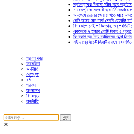
স্কটল্যান্ডের বিপক্ষে ‘বাঁচা-মরার লড়াইয়ে’ মাঠে
১৭ ডেপুটি ও সহকারী অ্যাটর্নি জেনারেলের পদত্
অবশেষে ছেলের খেলা দেখতে মাঠে আসছেন ভোজ
মেসি বলেই লাল কার্ড দেননি রেফারি! ফাউল নিয়ে
বিশ্বকাপে নেই পাকিস্তান, তবু প্রতিটি গোলে থ
একনেকে ৭ হাজার কোটি টাকার ৫ প্রকল্পের অন
বিশ্বকাপ ড্র দিয়ে ব্রাজিলের হেক্সা মিশন শুরু
শহীদ প্রেসিডেন্ট জিয়াউর রহমান সমাধিতে যুবদলে
প্রধান খবর
আমেরিকা
অর্থনীতি
খেলাধুলা
ধর্ম
প্রবাস
বাংলাদেশ
বিশ্বজুড়ে
রাজনীতি
খুজুঁন