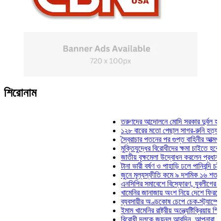
শিরোনাম
তরুণদের আন্দোলনে মোদি সরকার দুর্বল হয়েছে: ও
১২৮ বারের মতো পেছাল সাগর-রুনি হত্যা মামলা
স্বৈরাচার পতনের পর গুপ্ত বাহিনীর আত্মপ্রকাশ: প্
মুক্তিযুদ্ধের বিরোধীদের ক্ষমা চাইতে হবে: মুক্তিয
জাতীয় বৃক্ষমেলা উদ্বোধন করলেন প্রধানমন্ত্রী
টানা ভারী বর্ষণ ও পাহাড়ি ঢলে পানিবন্দি চট্টগ্রামে
জুনে মূল্যস্ফীতি কমে ৯ দশমিক ১৬ শতাংশ
এনসিপির সমাবেশে বিস্ফোরণ, যুবলীগের দুই নেতা
খামেনির জানাজায় অংশ নিয়ে দেশে ফিরলেন স্পিক
ব্যবসায়ীর অণ্ডকোষ চেপে চেক-স্ট্যাম্পে স্বাক্
ইমাম খামেনির রাষ্ট্রীয় অন্ত্যেষ্টিক্রিয়ায় স্পিকা
বিরোধী দলকে জয়নুল আবদিন, আপনারা ৭১ সালে