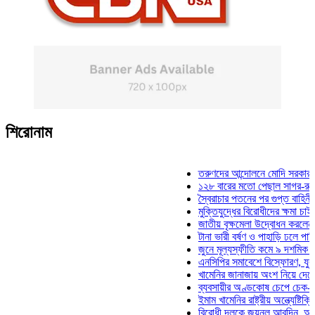
শিরোনাম
তরুণদের আন্দোলনে মোদি সরকার দুর্বল হয়
১২৮ বারের মতো পেছাল সাগর-রুনি হত্যা
স্বৈরাচার পতনের পর গুপ্ত বাহিনীর আত্মপ্র
মুক্তিযুদ্ধের বিরোধীদের ক্ষমা চাইতে হবে: 
জাতীয় বৃক্ষমেলা উদ্বোধন করলেন প্রধানমন্
টানা ভারী বর্ষণ ও পাহাড়ি ঢলে পানিবন্দি চট্
জুনে মূল্যস্ফীতি কমে ৯ দশমিক ১৬ শতা
এনসিপির সমাবেশে বিস্ফোরণ, যুবলীগের দু
খামেনির জানাজায় অংশ নিয়ে দেশে ফিরলেন
ব্যবসায়ীর অণ্ডকোষ চেপে চেক-স্ট্যাম্পে
ইমাম খামেনির রাষ্ট্রীয় অন্ত্যেষ্টিক্রিয়ায়
বিরোধী দলকে জয়নুল আবদিন, আপনারা ৭