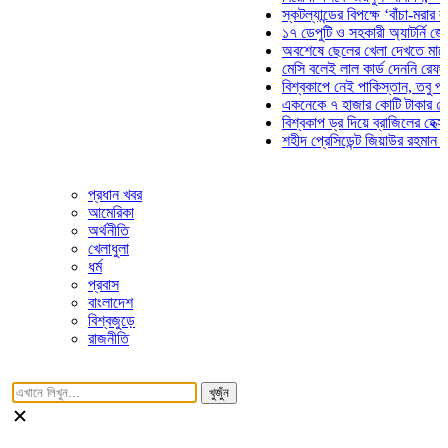
স্কটল্যান্ডের বিপক্ষে ‘বাঁচা-মরার লড়াইয়ে
১৭ ডেপুটি ও সহকারী অ্যাটর্নি জেনারেলে
অবশেষে ছেলের খেলা দেখতে মাঠে আসছ
মেসি বলেই লাল কার্ড দেননি রেফারি! ফাউ
বিশ্বকাপে নেই পাকিস্তান, তবু প্রতিটি 
একনেকে ৭ হাজার কোটি টাকার ৫ প্রকল্প
বিশ্বকাপ ড্র দিয়ে ব্রাজিলের হেক্সা মিশন শ
শহীদ প্রেসিডেন্ট জিয়াউর রহমান সমাধিতে 
প্রধান খবর
আমেরিকা
অর্থনীতি
খেলাধুলা
ধর্ম
প্রবাস
বাংলাদেশ
বিশ্বজুড়ে
রাজনীতি
খুজুঁন