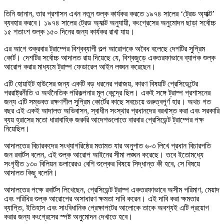
তিনি জানান, তার প্রশাসন এখন নতুন শুল্ক কার্যকর করতে ১৯৭৪ সালের ‘ট্রেড অ্যাক্ট’
ব্যবহার করবে। ১৯৭৪ সালের ট্রেড অ্যাক্ট অনুযায়ী, কংগ্রেসের অনুমোদন ছাড়া সর্বোচ্চ
১৫ শতাংশ শুল্ক ১৫০ দিনের জন্য কার্যকর রাখা যায়।
এর আগে শুক্রবার ট্রাম্পের বিশ্বব্যাপী শুল্প আরোপকে অবৈধ বলেছে দেশটির সুপ্রিম
কোর্ট। দেশটির সর্বোচ্চ আদালত রায় দিয়েছে যে, বিশ্বজুড়ে একতরফাভাবে ব্যাপক শুল্ক
আরোপ করার মাধ্যমে ট্রাম্প ফেডারেল আইন লঙ্ঘন করেছেন।
এটি হোয়াইট হাউসের জন্য একটি বড় ধরনের পরাজয়, কারণ বিষয়টি প্রেসিডেন্টের
পররাষ্ট্রনীতি ও অর্থনৈতিক পরিকল্পনার মূল কেন্দ্রে ছিল। একই সঙ্গে ট্রাম্প প্রশাসনের
জন্য এটি সম্ভবত রক্ষণশীল সুপ্রিম কোর্টের কাছে সবচেয়ে গুরুত্বপূর্ণ হার। অথচ গত
বছর এই একই আদালত অভিবাসন, স্বাধীন সংস্থার প্রধানদের বরখাস্ত করা এবং সরকারি
ব্যয় হ্রাসের মতো ধারাবাহিক জরুরি আদেশগুলোতে বারবার প্রেসিডেন্ট ট্রাম্পের পক্ষ
নিয়েছিল।
আদালতের বিচারকদের সংখ্যাগরিষ্ঠের মতামত যার অনুপাত ৬-৩ লিখে প্রধান বিচারপতি
জন রবার্টস বলেন, এই শুল্ক আরোপ আইনের সীমা লঙ্ঘন করেছে। তবে ইতোমধ্যে
সংগৃহীত ১৩০ বিলিয়ন ডলারেরও বেশি শুল্কের বিষয়ে সিদ্ধান্ত কী হবে, সে বিষয়ে
আদালত কিছু বলেনি।
আদালতের পক্ষে রবার্টস লিখেছেন, প্রেসিডেন্ট ট্রাম্প একতরফাভাবে অসীম পরিমাণ, মেয়াদ
এবং পরিধির শুল্ক আরোপের অসাধারণ ক্ষমতা দাবি করেন। এই দাবি করা ক্ষমতার
ব্যাপ্তি, ইতিহাস এবং সাংবিধানিক প্রেক্ষাপটের আলোকে তাকে অবশ্যই এটি প্রয়োগ
করার জন্য কংগ্রেসের স্পষ্ট অনুমোদন দেখাতে হবে।