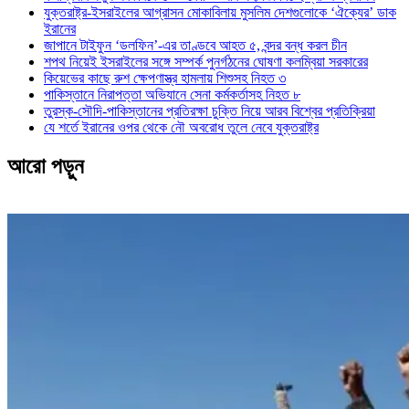
যুক্তরাষ্ট্র-ইসরাইলের আগ্রাসন মোকাবিলায় মুসলিম দেশগুলোকে ‘ঐক্যের’ ডাক
ইরানের
জাপানে টাইফুন ‘ডলফিন’-এর তাণ্ডবে আহত ৫, বন্দর বন্ধ করল চীন
শপথ নিয়েই ইসরাইলের সঙ্গে সম্পর্ক পুনর্গঠনের ঘোষণা কলম্বিয়া সরকারের
কিয়েভের কাছে রুশ ক্ষেপণাস্ত্র হামলায় শিশুসহ নিহত ৩
পাকিস্তানে নিরাপত্তা অভিযানে সেনা কর্মকর্তাসহ নিহত ৮
তুরস্ক-সৌদি-পাকিস্তানের প্রতিরক্ষা চুক্তি নিয়ে আরব বিশ্বের প্রতিক্রিয়া
যে শর্তে ইরানের ওপর থেকে নৌ অবরোধ তুলে নেবে যুক্তরাষ্ট্র
আরো পড়ুন