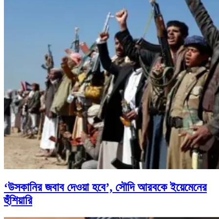
‘উসকানির জবাব দেওয়া হবে’, সৌদি আরবকে ইয়েমেনের
হুঁশিয়ারি