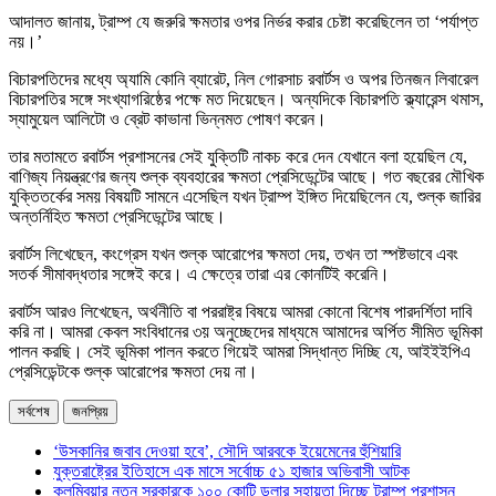
আদালত জানায়, ট্রাম্প যে জরুরি ক্ষমতার ওপর নির্ভর করার চেষ্টা করেছিলেন তা ‘পর্যাপ্ত
নয়।’
বিচারপতিদের মধ্যে অ্যামি কোনি ব্যারেট, নিল গোরসাচ রবার্টস ও অপর তিনজন লিবারেল
বিচারপতির সঙ্গে সংখ্যাগরিষ্ঠের পক্ষে মত দিয়েছেন। অন্যদিকে বিচারপতি ক্ল্যারেন্স থমাস,
স্যামুয়েল আলিটো ও ব্রেট কাভানা ভিন্নমত পোষণ করেন।
তার মতামতে রবার্টস প্রশাসনের সেই যুক্তিটি নাকচ করে দেন যেখানে বলা হয়েছিল যে,
বাণিজ্য নিয়ন্ত্রণের জন্য শুল্ক ব্যবহারের ক্ষমতা প্রেসিডেন্টের আছে। গত বছরের মৌখিক
যুক্তিতর্কের সময় বিষয়টি সামনে এসেছিল যখন ট্রাম্প ইঙ্গিত দিয়েছিলেন যে, শুল্ক জারির
অন্তর্নিহিত ক্ষমতা প্রেসিডেন্টের আছে।
রবার্টস লিখেছেন, কংগ্রেস যখন শুল্ক আরোপের ক্ষমতা দেয়, তখন তা স্পষ্টভাবে এবং
সতর্ক সীমাবদ্ধতার সঙ্গেই করে। এ ক্ষেত্রে তারা এর কোনটিই করেনি।
রবার্টস আরও লিখেছেন, অর্থনীতি বা পররাষ্ট্র বিষয়ে আমরা কোনো বিশেষ পারদর্শিতা দাবি
করি না। আমরা কেবল সংবিধানের ৩য় অনুচ্ছেদের মাধ্যমে আমাদের অর্পিত সীমিত ভূমিকা
পালন করছি। সেই ভূমিকা পালন করতে গিয়েই আমরা সিদ্ধান্ত দিচ্ছি যে, আইইইপিএ
প্রেসিডেন্টকে শুল্ক আরোপের ক্ষমতা দেয় না।
সর্বশেষ
জনপ্রিয়
‘উসকানির জবাব দেওয়া হবে’, সৌদি আরবকে ইয়েমেনের হুঁশিয়ারি
যুক্তরাষ্ট্রের ইতিহাসে এক মাসে সর্বোচ্চ ৫১ হাজার অভিবাসী আটক
কলম্বিয়ার নতুন সরকারকে ১০০ কোটি ডলার সহায়তা দিচ্ছে ট্রাম্প প্রশাসন