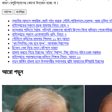
কারণ বেলুচিস্তানের কোনো উন্নয়ন হচ্ছে না।
সর্বশেষ
জনপ্রিয়
ন্যাটোর আদলে সামরিক জোট গঠন করছে সৌদি-পাকিস্তান-তুরস্ক, আজ চুক্তি স
থাইল্যান্ডের স্কুলে বন্দুক হামলায় নিহত বেড়ে ৭
অন্ধকার গাড়িতে বৈঠক, সত্যিই মোজতবা খামেনি ছিলেন কিনা সন্দিহান পেজেশকিয়
থাইল্যান্ডে স্কুলে এলোপাতাড়ি গুলি, নিহত ৭
সৌদিতে হুথিদের হামলায় শিশুসহ ১১ জন আহত
‘খুব শিগগির শেষ হবে যুদ্ধ’, আশাবাদ ট্রাম্পের
চিকেন নেক নিয়ে নতুন কৌশলে ভারত
হামলা করতে গিয়ে ইরানের ‘ফাঁদে’ ট্রাম্প, পিছু হটলেও ঘটবে চরম পরাজয়
থাইল্যান্ডে স্কুলছাত্রের গুলিতে শিক্ষক নিহত, আহত ১০
নতুন মার্কিন হামলা হলে উপসাগরীয় স্থাপনায় পাল্টা আঘাতের হুঁশিয়ারি ইরানের
আরো পড়ুন