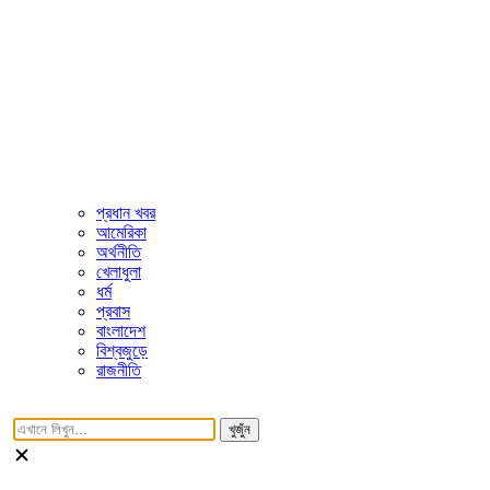
প্রধান খবর
আমেরিকা
অর্থনীতি
খেলাধুলা
ধর্ম
প্রবাস
বাংলাদেশ
বিশ্বজুড়ে
রাজনীতি
খুজুঁন