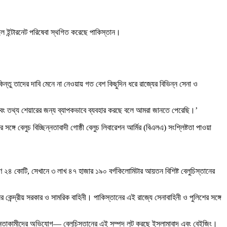
াইল ইন্টারনেট পরিষেবা স্থগিত করেছে পাকিস্তান।
 কিন্তু তাদের দাবি মেনে না নেওয়ায় গত বেশ কিছুদিন ধরে রাজ্যের বিভিন্ন সেনা ও
্বয় এবং তথ্য শেয়ারের জন্য ব্যাপকভাবে ব্যবহার করছে বলে আমরা জানতে পেরেছি।’
গে বেলুচ বিচ্ছিন্নতাবাদী গোষ্ঠী বেলুচ লিবারেশন আর্মির (বিএলএ) সংশ্লিষ্টতা পাওয়া
 ২৪ কোটি, সেখানে ৩ লাখ ৪৭ হাজার ১৯০ বর্গকিলোমিটার আয়তন বিশিষ্ট বেলুচিস্তানের
কেন্দ্রীয় সরকার ও সামরিক বাহিনী। পাকিস্তানের এই রাজ্যে সেনাবাহিনী ও পুলিশের সঙ্গে
বাধীনতাকামীদের অভিযোগ— বেলুচিস্তানের এই সম্পদ লুট করছে ইসলামাবাদ এবং বেইজিং।