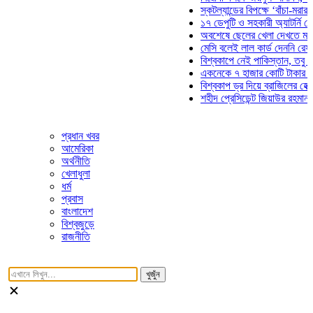
স্কটল্যান্ডের বিপক্ষে ‘বাঁচা-মরার লড়াইয়
১৭ ডেপুটি ও সহকারী অ্যাটর্নি জেনারেল
অবশেষে ছেলের খেলা দেখতে মাঠে আস
মেসি বলেই লাল কার্ড দেননি রেফারি! ফা
বিশ্বকাপে নেই পাকিস্তান, তবু প্রতিটি
একনেকে ৭ হাজার কোটি টাকার ৫ প্রকল্
বিশ্বকাপ ড্র দিয়ে ব্রাজিলের হেক্সা মিশন 
শহীদ প্রেসিডেন্ট জিয়াউর রহমান সমাধিতে
প্রধান খবর
আমেরিকা
অর্থনীতি
খেলাধুলা
ধর্ম
প্রবাস
বাংলাদেশ
বিশ্বজুড়ে
রাজনীতি
খুজুঁন