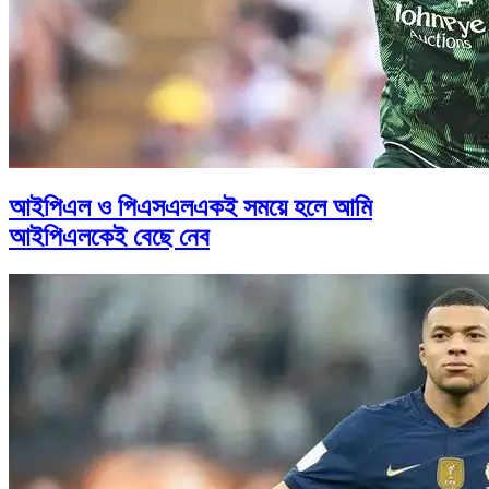
আইপিএল ও পিএসএলএকই সময়ে হলে আমি
আইপিএলকেই বেছে নেব