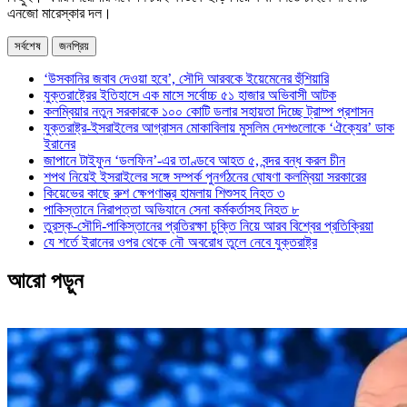
এনজো মারেস্কার দল।
সর্বশেষ
জনপ্রিয়
‘উসকানির জবাব দেওয়া হবে’, সৌদি আরবকে ইয়েমেনের হুঁশিয়ারি
যুক্তরাষ্ট্রের ইতিহাসে এক মাসে সর্বোচ্চ ৫১ হাজার অভিবাসী আটক
কলম্বিয়ার নতুন সরকারকে ১০০ কোটি ডলার সহায়তা দিচ্ছে ট্রাম্প প্রশাসন
যুক্তরাষ্ট্র-ইসরাইলের আগ্রাসন মোকাবিলায় মুসলিম দেশগুলোকে ‘ঐক্যের’ ডাক
ইরানের
জাপানে টাইফুন ‘ডলফিন’-এর তাণ্ডবে আহত ৫, বন্দর বন্ধ করল চীন
শপথ নিয়েই ইসরাইলের সঙ্গে সম্পর্ক পুনর্গঠনের ঘোষণা কলম্বিয়া সরকারের
কিয়েভের কাছে রুশ ক্ষেপণাস্ত্র হামলায় শিশুসহ নিহত ৩
পাকিস্তানে নিরাপত্তা অভিযানে সেনা কর্মকর্তাসহ নিহত ৮
তুরস্ক-সৌদি-পাকিস্তানের প্রতিরক্ষা চুক্তি নিয়ে আরব বিশ্বের প্রতিক্রিয়া
যে শর্তে ইরানের ওপর থেকে নৌ অবরোধ তুলে নেবে যুক্তরাষ্ট্র
আরো পড়ুন