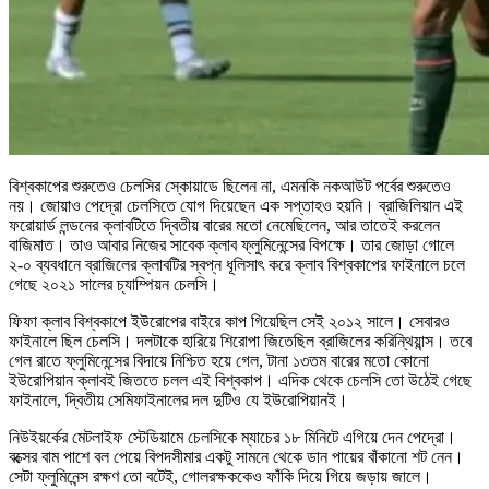
বিশ্বকাপের শুরুতেও চেলসির স্কোয়াডে ছিলেন না, এমনকি নকআউট পর্বের শুরুতেও
নয়। জোয়াও পেদ্রো চেলসিতে যোগ দিয়েছেন এক সপ্তাহও হয়নি। ব্রাজিলিয়ান এই
ফরোয়ার্ড লন্ডনের ক্লাবটিতে দ্বিতীয় বারের মতো নেমেছিলেন, আর তাতেই করলেন
বাজিমাত। তাও আবার নিজের সাবেক ক্লাব ফ্লুমিনেন্সের বিপক্ষে। তার জোড়া গোলে
২-০ ব্যবধানে ব্রাজিলের ক্লাবটির স্বপ্ন ধূলিসাৎ করে ক্লাব বিশ্বকাপের ফাইনালে চলে
গেছে ২০২১ সালের চ্যাম্পিয়ন চেলসি।
ফিফা ক্লাব বিশ্বকাপে ইউরোপের বাইরে কাপ গিয়েছিল সেই ২০১২ সালে। সেবারও
ফাইনালে ছিল চেলসি। দলটাকে হারিয়ে শিরোপা জিতেছিল ব্রাজিলের করিন্থিয়ান্স। তবে
গেল রাতে ফ্লুমিনেন্সের বিদায়ে নিশ্চিত হয়ে গেল, টানা ১৩তম বারের মতো কোনো
ইউরোপিয়ান ক্লাবই জিততে চলল এই বিশ্বকাপ। এদিক থেকে চেলসি তো উঠেই গেছে
ফাইনালে, দ্বিতীয় সেমিফাইনালের দল দুটিও যে ইউরোপিয়ানই।
নিউইয়র্কের মেটলাইফ স্টেডিয়ামে চেলসিকে ম্যাচের ১৮ মিনিটে এগিয়ে দেন পেদ্রো।
বক্সের বাম পাশে বল পেয়ে বিপদসীমার একটু সামনে থেকে ডান পায়ের বাঁকানো শট নেন।
সেটা ফ্লুমিনেন্স রক্ষণ তো বটেই, গোলরক্ষককেও ফাঁকি দিয়ে গিয়ে জড়ায় জালে।