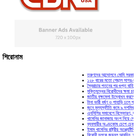
শিরোনাম
তরুণদের আন্দোলনে মোদি সরকার দুর্বল হয
১২৮ বারের মতো পেছাল সাগর-রুনি হত্য
স্বৈরাচার পতনের পর গুপ্ত বাহিনীর আত্মপ্
মুক্তিযুদ্ধের বিরোধীদের ক্ষমা চাইতে হবে:
জাতীয় বৃক্ষমেলা উদ্বোধন করলেন প্রধানমন
টানা ভারী বর্ষণ ও পাহাড়ি ঢলে পানিবন্দি চট
জুনে মূল্যস্ফীতি কমে ৯ দশমিক ১৬ শত
এনসিপির সমাবেশে বিস্ফোরণ, যুবলীগের দ
খামেনির জানাজায় অংশ নিয়ে দেশে ফিরলে
ব্যবসায়ীর অণ্ডকোষ চেপে চেক-স্ট্যাম্প
ইমাম খামেনির রাষ্ট্রীয় অন্ত্যেষ্টিক্রিয়া
বিরোধী দলকে জয়নুল আবদিন, আপনারা 