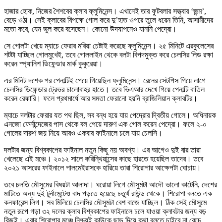
হাজার হোক, নিজের শৈশবের ক্লাব ফ্লুমিনেন্স। এখানেই তার ফুটবলার সত্ত্বার ‘জন্ম’,
বেড়ে ওঠা। সেই ক্লাবের বিপক্ষে গোল করে দু’হাত ওপরে তুলে ধরেন তিনি, আসামীদের
মতো করে, যেন ভুল করে বসেছেন। কোনো উদযাপনেও যাননি পেদ্রো।
সে গোলটা খেয়ে ম্যাচে ফেরার মরিয়া চেষ্টাই করেছে ফ্লুমিনেন্স। ২৫ মিনিটে এরকুলেসের
শটটা যাচ্ছিল গোলমুখেই, তবে গোললাইন থেকে বলটা বিপদমুক্ত করে চেলসির লিড রক্ষা
করেন স্প্যানিশ ডিফেন্ডার মার্ক কুকুরেয়া।
এর মিনিট দশেক পর পেনাল্টিই পেয়ে গিয়েছিল ফ্লুমিনেন্স। রেনের সেটপিস গিয়ে লাগে
চেলসির ডিফেন্ডার ট্রেভর চালোবাহর হাতে। তবে ভিএআর দেখে গিয়ে পেনাল্টি বাতিল
করেন রেফারি। ফলে প্রথমার্ধে আর সমতা ফেরানো হয়নি ব্রাজিলিয়ান ক্লাবটির।
ম্যাচে দলটার ফেরার যত পথ ছিল, সব বন্ধ হয়ে যায় পেদ্রোর দ্বিতীয় গোলে। অধিনায়ক
এনজো ফের্নান্দেজের পাস থেকে বল পেয়ে দারুণ এক গোল করেন পেদ্রো। ফলে ২-০
গোলের দারুণ জয় নিয়ে আরও একবার ফাইনালে চলে যায় চেলসি।
দলটার জন্য বিশ্বকাপের ফাইনাল নতুন কিছু নয় অবশ্য। এর আগেও দুই বার তারা
খেলেছে এই মঞ্চে। ২০১২ সালে করিন্থিয়ান্সের কাছে হারতে হয়েছিল তাদের। তবে
২০২১ আসরের ফাইনালে পালমেইরাসকে হারিয়ে তারা শিরোপার আক্ষেপটা ঘোচায়।
তবে চলতি মৌসুমের বিষয়টা আলাদা। ঘরোয়া লিগে মৌসুমটা আদৌ ভালো কাটেনি, দেশের
মাটিতে অন্য দুই টুর্নামেন্টেও বাদ পড়তে হয়েছে চতুর্থ রাউন্ড থেকে। শিরোপা বলতে এক
কনফারেন্স লিগ। সব মিলিয়ে চেলসির মৌসুমটা বেশ বাজে যাচ্ছিল। ঠিক সেই মৌসুমে
নতুন রূপে গড়া ৩২ দলের ক্লাব বিশ্বকাপের ফাইনালে চলে যাওয়া ক্লাবটার জন্য বড়
কিছুই। এবার শিরোপার মঞ্চে নিশ্চয়ই কাউকে ছাড় দিয়ে কথা বলতে চাইবে না কোচ