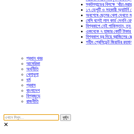
স্কটল্যান্ডের বিপক্ষে ‘বাঁচা-মরার লড়া
১৭ ডেপুটি ও সহকারী অ্যাটর্নি জেনারে
অবশেষে ছেলের খেলা দেখতে মাঠে আ
মেসি বলেই লাল কার্ড দেননি রেফারি! ফ
বিশ্বকাপে নেই পাকিস্তান, তবু প্রতি
একনেকে ৭ হাজার কোটি টাকার ৫ প্রক
বিশ্বকাপ ড্র দিয়ে ব্রাজিলের হেক্সা মিশ
শহীদ প্রেসিডেন্ট জিয়াউর রহমান সমাধিত
প্রধান খবর
আমেরিকা
অর্থনীতি
খেলাধুলা
ধর্ম
প্রবাস
বাংলাদেশ
বিশ্বজুড়ে
রাজনীতি
খুজুঁন