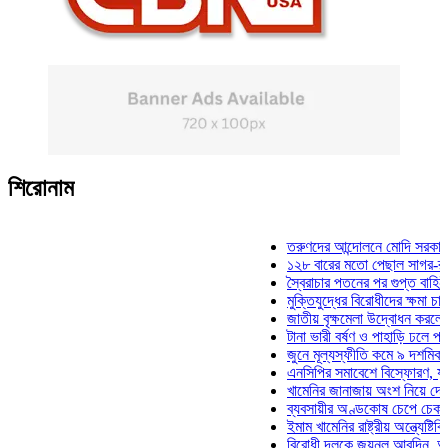
শিরোনাম
তরুণদের আন্দোলনে মোদি সরকার দুর্বল 
১২৮ বারের মতো পেছাল সাগর-রুনি হত্
স্বৈরাচার পতনের পর গুপ্ত বাহিনীর আত্মপ
মুক্তিযুদ্ধের বিরোধীদের ক্ষমা চাইতে হবে
জাতীয় বৃক্ষমেলা উদ্বোধন করলেন প্রধান
টানা ভারী বর্ষণ ও পাহাড়ি ঢলে পানিবন্দি 
জুনে মূল্যস্ফীতি কমে ৯ দশমিক ১৬ শ
এনসিপির সমাবেশে বিস্ফোরণ, যুবলীগের
খামেনির জানাজায় অংশ নিয়ে দেশে ফির
ব্যবসায়ীর অণ্ডকোষ চেপে চেক-স্ট্যাম্
ইমাম খামেনির রাষ্ট্রীয় অন্ত্যেষ্টিক্রিয়
বিরোধী দলকে জয়নুল আবদিন, আপনারা