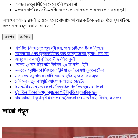
একজন ছাত্র মিছিলে গেলে গুলি খাবেন না।
একজন নাগরিক মন্ত্রী-এমপিদের সমালোচনা করতে পারবেন কোন ভয় ছাড়া।
আমাদের মর্যাদার রাজনীতি মানে হলো: বাংলাদেশে আর কাউকে ভয় দেখিয়ে, ঘুস খাইয়ে,
অপমান করে চুপ করানো যাবে না।’
সর্বশেষ
জনপ্রিয়
বিতর্কিত সিদ্ধান্তে ভুল স্বীকার, ক্ষমা চাইলেন ইনফান্তিনো
‘জনগণের ওপর জুলুমকারীদের আর আস্ফালনের সুযোগ হবে না’
আন্তর্জাতিক স্বীকৃতিতে উচ্ছ্বসিত বুবলী
দেশের ২৩তম রাষ্ট্রপতি নির্বাচন ২০ আগস্ট : ইসি
ভারতের স্বাধীনতা দিবসকে ‘ইন্ডিয়া ডে’ ঘোষণা যুক্তরাষ্ট্রের
তরুণদের আন্দোলনে মোদি সরকার দুর্বল হয়েছে: ওয়াংচুক
৫ দিনের নতুন কর্মসূচি ঘোষণা জামায়াত জোটের
৪৮ ঘণ্টার মধ্যে ৬ জেলায় নিম্নাঞ্চল প্লাবিত হওয়ার শঙ্কা
দুই-তিন দিনের মধ্যে গ্যাসের পরিস্থিতি স্বাভাবিক হবে
মাঝ আকাশে মুখোমুখি ট্রাম্পের হেলিকপ্টার ও যাত্রীবাহী বিমান, অতঃপর…
আরো পড়ুন