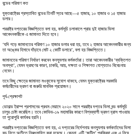
বন্ডের পরিমাণ কত
যুক্তরাষ্ট্রের প্রস্তাবিত বন্ডের তিনটি স্তর আছে—৫ হাজার, ১০ হাজার ও ১৫ হাজার
ডলার।
পররাষ্ট্র দপ্তরের বিজ্ঞপ্তিতে বলা হয়, কর্মসূচি চলাকালে প্রায় দুই হাজার ভিসা
আবেদনকারীকে এ জামানত দিতে হবে।
‘যদি গড়ে জামানতের পরিমাণ ১০ হাজার ডলার ধরা হয়, তবে ২ হাজার আবেদনকারীর জন্য
তা অঙ্কের হিসাবে দাঁড়াবে মোট ২ কোটি ডলারে’, বলা হয় বিজ্ঞপ্তিতে।
জামানতের পরিমাণ নির্ধারণ করবেন কনস্যুলার কর্মকর্তারা। তারা আবেদনকারীর ‘ব্যক্তিগত
অবস্থা’, যেমন ভ্রমণের কারণ, চাকরি, আয়, দক্ষতা ও শিক্ষাগত যোগ্যতাও বিবেচনায়
নেবেন।
তবে কিছু ক্ষেত্রে জামানত মওকুফের সুযোগ থাকবে, যেমন যুক্তরাষ্ট্রের সরকারি
কর্মচারীদের ভ্রমণ বা জরুরি মানবিক প্রয়োজন।
পূর্ব-প্রেক্ষাপট
ডোনাল্ড ট্রাম্প প্রশাসনের প্রথম মেয়াদে ২০২০ সালে পররাষ্ট্র দপ্তর ভিসা বন্ড কর্মসূচি
চালুর চেষ্টা করেছিল। তবে কোভিড-১৯ মহামারির কারণে বিশ্বব্যাপী ভ্রমণ হ্রাস পাওয়ায়
তা পুরোপুরি কার্যকর হয়নি।
পররাষ্ট্র দপ্তরের বিজ্ঞপ্তিতে বলা হয়, এ দপ্তরের নির্দেশনায় কনস্যুলার কর্মকর্তাদের ভিসা
বন্ড নিতে অতীতে নিরুৎসাহিত করা হয়েছে। কেননা, এটি ‘জটিল’ প্রক্রিয়া এবং এ নিয়ে