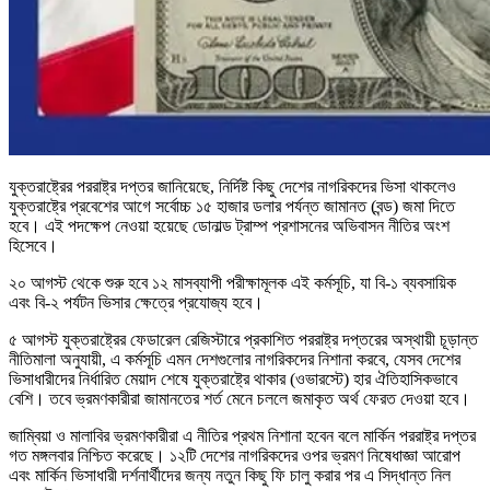
যুক্তরাষ্ট্রের পররাষ্ট্র দপ্তর জানিয়েছে, নির্দিষ্ট কিছু দেশের নাগরিকদের ভিসা থাকলেও
যুক্তরাষ্ট্রে প্রবেশের আগে সর্বোচ্চ ১৫ হাজার ডলার পর্যন্ত জামানত (বন্ড) জমা দিতে
হবে। এই পদক্ষেপ নেওয়া হয়েছে ডোনাল্ড ট্রাম্প প্রশাসনের অভিবাসন নীতির অংশ
হিসেবে।
২০ আগস্ট থেকে শুরু হবে ১২ মাসব্যাপী পরীক্ষামূলক এই কর্মসূচি, যা বি-১ ব্যবসায়িক
এবং বি-২ পর্যটন ভিসার ক্ষেত্রে প্রযোজ্য হবে।
৫ আগস্ট যুক্তরাষ্ট্রের ফেডারেল রেজিস্টারে প্রকাশিত পররাষ্ট্র দপ্তরের অস্থায়ী চূড়ান্ত
নীতিমালা অনুযায়ী, এ কর্মসূচি এমন দেশগুলোর নাগরিকদের নিশানা করবে, যেসব দেশের
ভিসাধারীদের নির্ধারিত মেয়াদ শেষে যুক্তরাষ্ট্রে থাকার (ওভারস্টে) হার ঐতিহাসিকভাবে
বেশি। তবে ভ্রমণকারীরা জামানতের শর্ত মেনে চললে জমাকৃত অর্থ ফেরত দেওয়া হবে।
জাম্বিয়া ও মালাবির ভ্রমণকারীরা এ নীতির প্রথম নিশানা হবেন বলে মার্কিন পররাষ্ট্র দপ্তর
গত মঙ্গলবার নিশ্চিত করেছে। ১২টি দেশের নাগরিকদের ওপর ভ্রমণ নিষেধাজ্ঞা আরোপ
এবং মার্কিন ভিসাধারী দর্শনার্থীদের জন্য নতুন কিছু ফি চালু করার পর এ সিদ্ধান্ত নিল