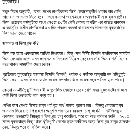
যুক্তরাষ্ট্র।
নতুন নিয়ম অনুযায়ী, যেসব দেশের নাগরিকদের ভিসা মেয়াদোত্তীর্ণ থাকার হার বেশি,
তাদের এ জামানত দিতে হবে। তবে কানাডা ও মেক্সিকোর ভ্রমণকারী এবং যুক্তরাষ্ট্রের
ভিসা ওয়েভার কর্মসূচিতে অংশ নেওয়া ৪০টির বেশি দেশের নাগরিক এর বাইরে থাকবেন।
এ কর্মসূচির অধীন নাগরিকেরা ৯০ দিন পর্যন্ত ব্যবসা বা ভ্রমণের উদ্দেশ্যে যুক্তরাষ্ট্রে
ভিসা ছাড়া যেতে পারেন।
জামানত বা ভিসা বন্ড কী?
ভিসা বন্ড হলো একধরনের আর্থিক নিশ্চয়তা। কিছু দেশ নির্দিষ্ট বিদেশি নাগরিকদের সাময়িক
ভিসা দেওয়ার আগে এমন জামানত বা নিশ্চয়তা নিয়ে থাকে; যেন তাঁরা ভিসার শর্ত, বিশেষ
করে থাকার সময়সীমা মেনে চলেন।
প্রতিবছর যুক্তরাষ্ট্র হাজারো বিদেশি শিক্ষার্থী, পর্যটক ও কর্মীকে অস্থায়ী নন-ইমিগ্র্যান্ট
ভিসা দেয়। এসব ভিসার মেয়াদ কয়েক সপ্তাহ থেকে কয়েক বছর পর্যন্ত হতে পারে।
কোনো নন-ইমিগ্র্যান্ট ভিসাধারী অনুমোদিত মেয়াদের চেয়ে বেশি সময় যুক্তরাষ্ট্রে থাকলে
সেটি ভিসা ওভারস্টে বলে গণ্য হয়।
বেশির ভাগ দেশই ভিসার জন্য পর্যাপ্ত অর্থ থাকার প্রমাণ চায়। কিন্তু ফেরতযোগ্য
জামানত দিয়ে দেশে প্রবেশের অনুমতি প্রদানের ব্যবস্থা চালু করেনি। নিউজিল্যান্ড
একসময় ওভারস্টে নিয়ন্ত্রণে ভিসা বন্ড চালু করেছিল, পরে তা আর কার্যকর হয়নি। ২০১৩
সালে যুক্তরাজ্য কিছু ‘উচ্চ ঝুঁকিপূর্ণ’ দেশের ভ্রমণকারীদের জন্য ভিসা বন্ড চালুর উদ্যোগ
নেয়, কিন্তু পরে তা বাতিল করে।