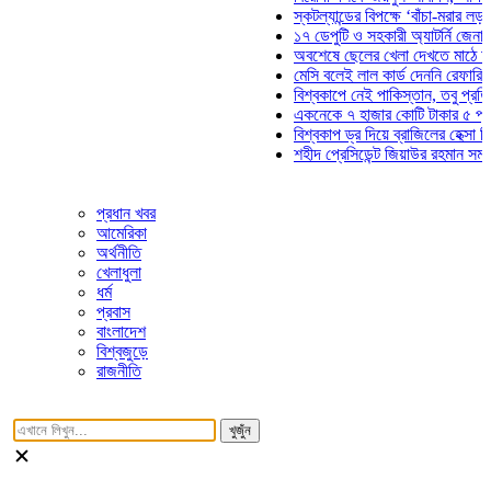
স্কটল্যান্ডের বিপক্ষে ‘বাঁচা-মরার লড়াইয়ে’ ম
১৭ ডেপুটি ও সহকারী অ্যাটর্নি জেনারেলের প
অবশেষে ছেলের খেলা দেখতে মাঠে আসছেন 
মেসি বলেই লাল কার্ড দেননি রেফারি! ফাউল ন
বিশ্বকাপে নেই পাকিস্তান, তবু প্রতিটি গোল
একনেকে ৭ হাজার কোটি টাকার ৫ প্রকল্পের 
বিশ্বকাপ ড্র দিয়ে ব্রাজিলের হেক্সা মিশন শুরু
শহীদ প্রেসিডেন্ট জিয়াউর রহমান সমাধিতে যুব
প্রধান খবর
আমেরিকা
অর্থনীতি
খেলাধুলা
ধর্ম
প্রবাস
বাংলাদেশ
বিশ্বজুড়ে
রাজনীতি
খুজুঁন