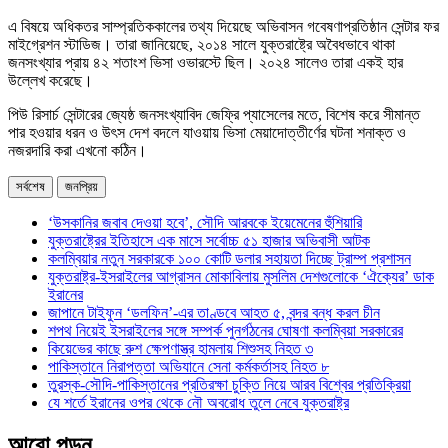
এ বিষয়ে অধিকতর সাম্প্রতিককালের তথ্য দিয়েছে অভিবাসন গবেষণাপ্রতিষ্ঠান সেন্টার ফর
মাইগ্রেশন স্টাডিজ। তারা জানিয়েছে, ২০১৪ সালে যুক্তরাষ্ট্রে অবৈধভাবে থাকা
জনসংখ্যার প্রায় ৪২ শতাংশ ভিসা ওভারস্টে ছিল। ২০২৪ সালেও তারা একই হার
উল্লেখ করেছে।
পিউ রিসার্চ সেন্টারের জ্যেষ্ঠ জনসংখ্যাবিদ জেফ্রি প্যাসেলের মতে, বিশেষ করে সীমান্ত
পার হওয়ার ধরন ও উৎস দেশ বদলে যাওয়ায় ভিসা মেয়াদোত্তীর্ণের ঘটনা শনাক্ত ও
নজরদারি করা এখনো কঠিন।
সর্বশেষ
জনপ্রিয়
‘উসকানির জবাব দেওয়া হবে’, সৌদি আরবকে ইয়েমেনের হুঁশিয়ারি
যুক্তরাষ্ট্রের ইতিহাসে এক মাসে সর্বোচ্চ ৫১ হাজার অভিবাসী আটক
কলম্বিয়ার নতুন সরকারকে ১০০ কোটি ডলার সহায়তা দিচ্ছে ট্রাম্প প্রশাসন
যুক্তরাষ্ট্র-ইসরাইলের আগ্রাসন মোকাবিলায় মুসলিম দেশগুলোকে ‘ঐক্যের’ ডাক
ইরানের
জাপানে টাইফুন ‘ডলফিন’-এর তাণ্ডবে আহত ৫, বন্দর বন্ধ করল চীন
শপথ নিয়েই ইসরাইলের সঙ্গে সম্পর্ক পুনর্গঠনের ঘোষণা কলম্বিয়া সরকারের
কিয়েভের কাছে রুশ ক্ষেপণাস্ত্র হামলায় শিশুসহ নিহত ৩
পাকিস্তানে নিরাপত্তা অভিযানে সেনা কর্মকর্তাসহ নিহত ৮
তুরস্ক-সৌদি-পাকিস্তানের প্রতিরক্ষা চুক্তি নিয়ে আরব বিশ্বের প্রতিক্রিয়া
যে শর্তে ইরানের ওপর থেকে নৌ অবরোধ তুলে নেবে যুক্তরাষ্ট্র
আরো পড়ুন