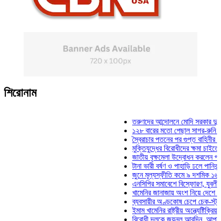
শিরোনাম
তরুণদের আন্দোলনে মোদি সরকার দুর্বল হয়েছে
১২৮ বারের মতো পেছাল সাগর-রুনি হত্যা মা
স্বৈরাচার পতনের পর গুপ্ত বাহিনীর আত্মপ্রকাশ:
মুক্তিযুদ্ধের বিরোধীদের ক্ষমা চাইতে হবে: মুক্
জাতীয় বৃক্ষমেলা উদ্বোধন করলেন প্রধানমন্ত্র
টানা ভারী বর্ষণ ও পাহাড়ি ঢলে পানিবন্দি চট্টগ্
জুনে মূল্যস্ফীতি কমে ৯ দশমিক ১৬ শতাংশ
এনসিপির সমাবেশে বিস্ফোরণ, যুবলীগের দুই ন
খামেনির জানাজায় অংশ নিয়ে দেশে ফিরলেন স্
ব্যবসায়ীর অণ্ডকোষ চেপে চেক-স্ট্যাম্পে স্
ইমাম খামেনির রাষ্ট্রীয় অন্ত্যেষ্টিক্রিয়ায় স্প
বিরোধী দলকে জয়নুল আবদিন, আপনারা ৭১ স