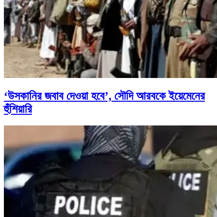
‘উসকানির জবাব দেওয়া হবে’, সৌদি আরবকে ইয়েমেনের
হুঁশিয়ারি