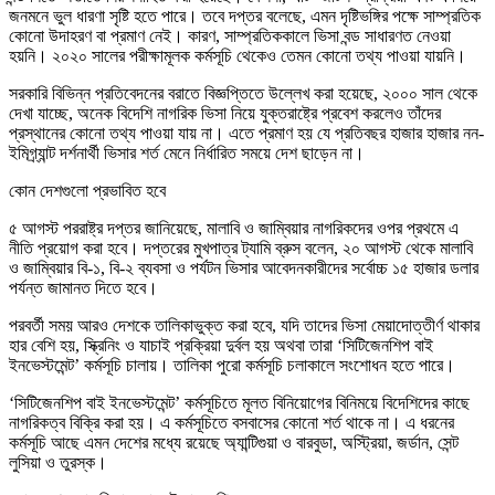
জনমনে ভুল ধারণা সৃষ্টি হতে পারে। তবে দপ্তর বলেছে, এমন দৃষ্টিভঙ্গির পক্ষে সাম্প্রতিক
কোনো উদাহরণ বা প্রমাণ নেই। কারণ, সাম্প্রতিককালে ভিসা বন্ড সাধারণত নেওয়া
হয়নি। ২০২০ সালের পরীক্ষামূলক কর্মসূচি থেকেও তেমন কোনো তথ্য পাওয়া যায়নি।
সরকারি বিভিন্ন প্রতিবেদনের বরাতে বিজ্ঞপ্তিতে উল্লেখ করা হয়েছে, ২০০০ সাল থেকে
দেখা যাচ্ছে, অনেক বিদেশি নাগরিক ভিসা নিয়ে যুক্তরাষ্ট্রে প্রবেশ করলেও তাঁদের
প্রস্থানের কোনো তথ্য পাওয়া যায় না। এতে প্রমাণ হয় যে প্রতিবছর হাজার হাজার নন-
ইমিগ্র্যান্ট দর্শনার্থী ভিসার শর্ত মেনে নির্ধারিত সময়ে দেশ ছাড়েন না।
কোন দেশগুলো প্রভাবিত হবে
৫ আগস্ট পররাষ্ট্র দপ্তর জানিয়েছে, মালাবি ও জাম্বিয়ার নাগরিকদের ওপর প্রথমে এ
নীতি প্রয়োগ করা হবে। দপ্তরের মুখপাত্র ট্যামি ব্রুস বলেন, ২০ আগস্ট থেকে মালাবি
ও জাম্বিয়ার বি-১, বি-২ ব্যবসা ও পর্যটন ভিসার আবেদনকারীদের সর্বোচ্চ ১৫ হাজার ডলার
পর্যন্ত জামানত দিতে হবে।
পরবর্তী সময় আরও দেশকে তালিকাভুক্ত করা হবে, যদি তাদের ভিসা মেয়াদোত্তীর্ণ থাকার
হার বেশি হয়, স্ক্রিনিং ও যাচাই প্রক্রিয়া দুর্বল হয় অথবা তারা ‘সিটিজেনশিপ বাই
ইনভেস্টমেন্ট’ কর্মসূচি চালায়। তালিকা পুরো কর্মসূচি চলাকালে সংশোধন হতে পারে।
‘সিটিজেনশিপ বাই ইনভেস্টমেন্ট’ কর্মসূচিতে মূলত বিনিয়োগের বিনিময়ে বিদেশিদের কাছে
নাগরিকত্ব বিক্রি করা হয়। এ কর্মসূচিতে বসবাসের কোনো শর্ত থাকে না। এ ধরনের
কর্মসূচি আছে এমন দেশের মধ্যে রয়েছে অ্যান্টিগুয়া ও বারবুডা, অস্ট্রিয়া, জর্ডান, সেন্ট
লুসিয়া ও তুরস্ক।