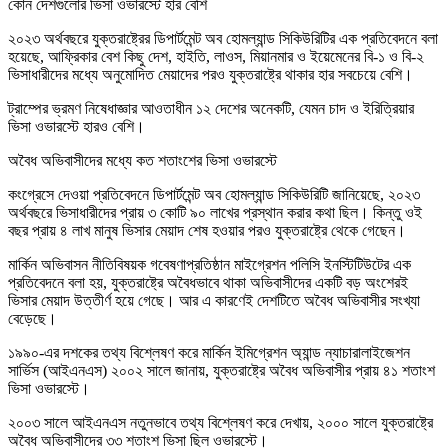
কোন দেশগুলোর ভিসা ওভারস্টে হার বেশি
২০২৩ অর্থবছরে যুক্তরাষ্ট্রের ডিপার্টমেন্ট অব হোমল্যান্ড সিকিউরিটির এক প্রতিবেদনে বলা
হয়েছে, আফ্রিকার বেশ কিছু দেশ, হাইতি, লাওস, মিয়ানমার ও ইয়েমেনের বি-১ ও বি-২
ভিসাধারীদের মধ্যে অনুমোদিত মেয়াদের পরও যুক্তরাষ্ট্রে থাকার হার সবচেয়ে বেশি।
ট্রাম্পের ভ্রমণ নিষেধাজ্ঞার আওতাধীন ১২ দেশের অনেকটি, যেমন চাদ ও ইরিত্রিয়ার
ভিসা ওভারস্টে হারও বেশি।
অবৈধ অভিবাসীদের মধ্যে কত শতাংশের ভিসা ওভারস্টে
কংগ্রেসে দেওয়া প্রতিবেদনে ডিপার্টমেন্ট অব হোমল্যান্ড সিকিউরিটি জানিয়েছে, ২০২৩
অর্থবছরে ভিসাধারীদের প্রায় ৩ কোটি ৯০ লাখের প্রস্থান করার কথা ছিল। কিন্তু ওই
বছর প্রায় ৪ লাখ মানুষ ভিসার মেয়াদ শেষ হওয়ার পরও যুক্তরাষ্ট্রে থেকে গেছেন।
মার্কিন অভিবাসন নীতিবিষয়ক গবেষণাপ্রতিষ্ঠান মাইগ্রেশন পলিসি ইনস্টিটিউটের এক
প্রতিবেদনে বলা হয়, যুক্তরাষ্ট্রে অবৈধভাবে থাকা অভিবাসীদের একটি বড় অংশেরই
ভিসার মেয়াদ উত্তীর্ণ হয়ে গেছে। আর এ কারণেই দেশটিতে অবৈধ অভিবাসীর সংখ্যা
বেড়েছে।
১৯৯০-এর দশকের তথ্য বিশ্লেষণ করে মার্কিন ইমিগ্রেশন অ্যান্ড ন্যাচারালাইজেশন
সার্ভিস (আইএনএস) ২০০২ সালে জানায়, যুক্তরাষ্ট্রে অবৈধ অভিবাসীর প্রায় ৪১ শতাংশ
ভিসা ওভারস্টে।
২০০৩ সালে আইএনএস নতুনভাবে তথ্য বিশ্লেষণ করে দেখায়, ২০০০ সালে যুক্তরাষ্ট্রে
অবৈধ অভিবাসীদের ৩৩ শতাংশ ভিসা ছিল ওভারস্টে।