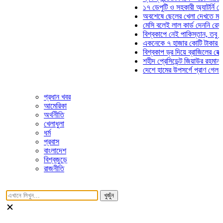
১৭ ডেপুটি ও সহকারী অ্যাটর্নি জেনারে
অবশেষে ছেলের খেলা দেখতে মাঠে আ
মেসি বলেই লাল কার্ড দেননি রেফারি! ফ
বিশ্বকাপে নেই পাকিস্তান, তবু প্রতি
একনেকে ৭ হাজার কোটি টাকার ৫ প্রক
বিশ্বকাপ ড্র দিয়ে ব্রাজিলের হেক্সা মিশ
শহীদ প্রেসিডেন্ট জিয়াউর রহমান সমাধিত
দেশে হামের উপসর্গে প্রাণ গেল আরও 
প্রধান খবর
আমেরিকা
অর্থনীতি
খেলাধুলা
ধর্ম
প্রবাস
বাংলাদেশ
বিশ্বজুড়ে
রাজনীতি
খুজুঁন