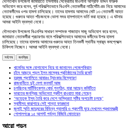
দৌলতখান উপজেলা জামায়াতে ইসলামীর সেক্রেটারি মাওলানা আশ্রাফ উদ্দিন ফারুক
অভিযোগ করে বলেন, পূর্ব পরিকল্পিতভাবে বিএনপি নেতাকর্মীরা লাঠিসোঁটা-রড নিয়ে আমাদের
নেতাকর্মীদের ওপর হামলা চালিয়েছে। তাদের হামলায় আমাদের মোট ১৩ নেতাকর্মী আহত
হয়েছে। গুরুতর আহত পাঁচজনকে ভোলা সদর হাসপাতালে ভর্তি করা হয়েছে। এ ঘটনায়
আমরা আইনি ব্যবস্থা নেবো।
দৌলতখান উপজেলা বিএনপির সাধারণ সম্পাদক শাজাহান সাজু অভিযোগ করে বলেন,
জামায়াত নেতাকর্মীরা প্রচারণার নামে পরিকল্পিতভাবে আমাদের কর্মীদের উপর হামলা
চালিয়েছে। তাদের হামলায় আমাদের গুরুতর আহত তিনকর্মী স্থানীয় স্বাস্থ্য কমপ্লেক্সে
চিকিৎসা নিচ্ছেন। আমরা আইনি ব্যবস্থা নেবো।
সর্বশেষ
জনপ্রিয়
খামেনির সঙ্গে যোগাযোগ নিয়ে যা জানালেন পেজেশকিয়ান
চাঁদে আছড়ে পড়ল ইলন মাস্কের প্রতিষ্ঠানের তৈরি রকেট
হরমুজ প্রণালিতে আবারও ট্যাংকার বিস্ফোরণ
রাজধানীতে দুই মেগা কনসার্ট আজ
চলচ্চিত্র সার্টিফিকেশন বোর্ড পুনর্গঠন, যারা আছেন কমিটিতে
ভারতের জনপ্রিয় অভিনেতা প্রদীপ রাওয়াত মারা গেছেন
‘অহেতুক ইস্যু তৈরি করে দেশে অস্থিরতা সৃষ্টির অপচেষ্টা চলছে’
স্বামীসহ কারাগারে সেই শান্তা ফারজানা
জুলাই স্মৃতি জাদুঘরের বিভিন্ন গ্যালারি ও প্রদর্শনী ঘুরে দেখলেন প্রধানমন্ত্রী
গোপালগঞ্জে ১৫ আগস্ট পর্যন্ত বিজিবি মোতায়েন
আরো পড়ুন