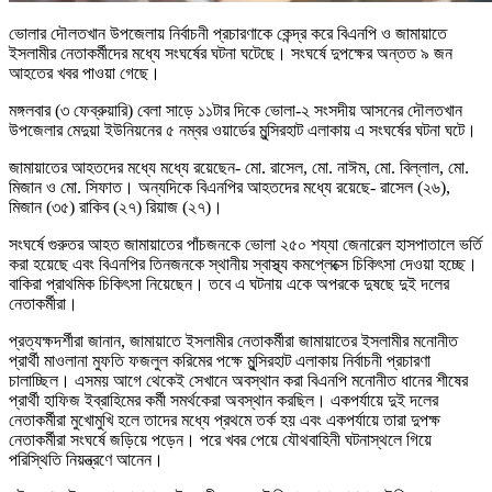
ভোলার দৌলতখান উপজেলায় নির্বাচনী প্রচারণাকে কেন্দ্র করে বিএনপি ও জামায়াতে
ইসলামীর নেতাকর্মীদের মধ্যে সংঘর্ষের ঘটনা ঘটেছে। সংঘর্ষে দুপক্ষের অন্তত ৯ জন
আহতের খবর পাওয়া গেছে।
মঙ্গলবার (৩ ফেব্রুয়ারি) বেলা সাড়ে ১১টার দিকে ভোলা-২ সংসদীয় আসনের দৌলতখান
উপজেলার মেদুয়া ইউনিয়নের ৫ নম্বর ওয়ার্ডের মুন্সিরহাট এলাকায় এ সংঘর্ষের ঘটনা ঘটে।
জামায়াতের আহতদের মধ্যে মধ্যে রয়েছেন- মো. রাসেল, মো. নাঈম, মো. বিল্লাল, মো.
মিজান ও মো. সিফাত। অন্যদিকে বিএনপির আহতদের মধ্যে রয়েছে- রাসেল (২৬),
মিজান (৩৫) রাকিব (২৭) রিয়াজ (২৭)।
সংঘর্ষে গুরুতর আহত জামায়াতের পাঁচজনকে ভোলা ২৫০ শয্যা জেনারেল হাসপাতালে ভর্তি
করা হয়েছে এবং বিএনপির তিনজনকে স্থানীয় স্বাস্থ্য কমপ্লেক্সে চিকিৎসা দেওয়া হচ্ছে।
বাকিরা প্রাথমিক চিকিৎসা নিয়েছেন। তবে এ ঘটনায় একে অপরকে দুষছে দুই দলের
নেতাকর্মীরা।
প্রত্যক্ষদর্শীরা জানান, জামায়াতে ইসলামীর নেতাকর্মীরা জামায়াতের ইসলামীর মনোনীত
প্রার্থী মাওলানা মুফতি ফজলুল করিমের পক্ষে মুন্সিরহাট এলাকায় নির্বাচনী প্রচারণা
চালাচ্ছিল। এসময় আগে থেকেই সেখানে অবস্থান করা বিএনপি মনোনীত ধানের শীষের
প্রার্থী হাফিজ ইব্রাহিমের কর্মী সমর্থকেরা অবস্থান করছিল। একপর্যায়ে দুই দলের
নেতাকর্মীরা মুখোমুখি হলে তাদের মধ্যে প্রথমে তর্ক হয় এবং একপর্যায়ে তারা দুপক্ষ
নেতাকর্মীরা সংঘর্ষে জড়িয়ে পড়েন। পরে খবর পেয়ে যৌথবাহিনী ঘটনাস্থলে গিয়ে
পরিস্থিতি নিয়ন্ত্রণে আনেন।