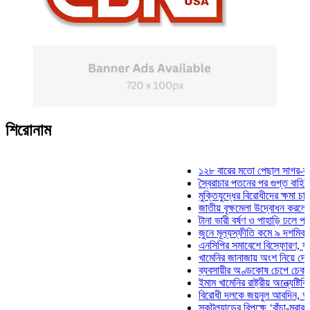
শিরোনাম
১২৮ বারের মতো পেছাল সাগর-রুনি হত্
স্বৈরাচার পতনের পর গুপ্ত বাহিনীর আত্মপ
মুক্তিযুদ্ধের বিরোধীদের ক্ষমা চাইতে হবে
জাতীয় বৃক্ষমেলা উদ্বোধন করলেন প্রধান
টানা ভারী বর্ষণ ও পাহাড়ি ঢলে পানিবন্দি 
জুনে মূল্যস্ফীতি কমে ৯ দশমিক ১৬ শ
এনসিপির সমাবেশে বিস্ফোরণ, যুবলীগের
খামেনির জানাজায় অংশ নিয়ে দেশে ফির
ব্যবসায়ীর অণ্ডকোষ চেপে চেক-স্ট্যাম্
ইমাম খামেনির রাষ্ট্রীয় অন্ত্যেষ্টিক্রিয়
বিরোধী দলকে জয়নুল আবদিন, আপনারা
স্কটল্যান্ডের বিপক্ষে ‘বাঁচা-মরার লড়া