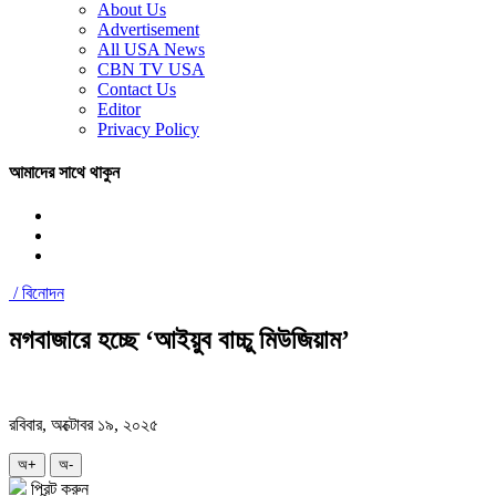
About Us
Advertisement
All USA News
CBN TV USA
Contact Us
Editor
Privacy Policy
আমাদের সাথে থাকুন
/
বিনোদন
মগবাজারে হচ্ছে ‘আইয়ুব বাচ্চু মিউজিয়াম’
রবিবার, অক্টোবর ১৯, ২০২৫
অ+
অ-
প্রিন্ট করুন