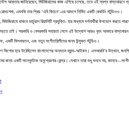
 ফেরদৌস আক্তার জানিয়েছেন, মিউজিয়ামের কাজ এগিয়ে চলেছে, তবে এই স্বপ্ন বাস্তবায়নে 
যাট, রোদচশমা, এমনকি তার প্রিয় ‘এবি কিচেন’-এর আদলে নির্মিত একটি রেকর্ডিং স্টুডিওও।
 মিউজিয়ামে থাকবে ভার্চুয়াল রিয়ালিটি প্রযুক্তি- যার মাধ্যমে দর্শনার্থীরা উপভোগ করতে পার
কেন্দ্র গড়তে চাই। সরকারি ও বেসরকারি সহায়তা পেলে এই উদ্যোগ আরও বৃহৎ আকারে বাস্তবায়
 একটি মিলনায়তন, এবং নতুন সংগীতশিল্পীদের জন্য উন্মুক্ত স্টুডিও।
 তরুণ কিশোর হয়ে উঠেছিলেন বাংলাদেশের অন্যতম ব্যান্ড-আইকন। এলআরবি’র উত্থান, জনপ্রি
্মের জন্য একটি সাংস্কৃতিক অনুপ্রেরণার কেন্দ্র। যেখানে তারা শুধু শুনবে নয়, জানবে—স
ই
ান