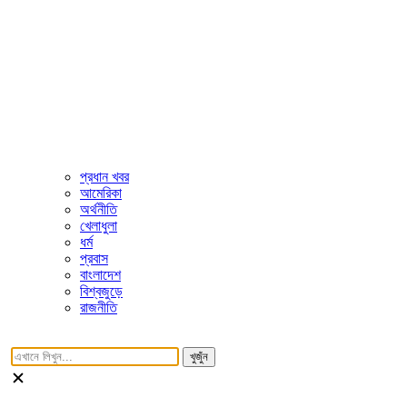
প্রধান খবর
আমেরিকা
অর্থনীতি
খেলাধুলা
ধর্ম
প্রবাস
বাংলাদেশ
বিশ্বজুড়ে
রাজনীতি
খুজুঁন