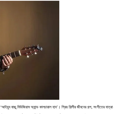
‘আইয়ুব বাচ্চু মিউজিয়াম অ্যান্ড কালচারাল হাব’। প্রিয় শিল্পীর জীবনের গল্প, সংগীতের যাত্রা