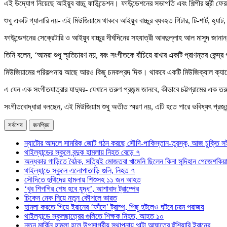
এই উদ্যোগ নিয়েছে আইয়ুব বাচ্চু ফাউন্ডেশন। ফাউন্ডেশনের সভাপতি এবং শিল্পীর স্ত্রী
শুধু একটি গ্যালারি নয়- এই মিউজিয়ামে থাকবে আইয়ুব বাচ্চুর ব্যবহৃত গিটার, টি-শার্ট, হ্
ফাউন্ডেশনের সেক্রেটারি ও আইয়ুব বাচ্চুর দীর্ঘদিনের সহযাত্রী আবদুল্লাহ আল মাসুদ জানান,
তিনি বলেন, ‘আমরা শুধু স্মৃতিচারণ নয়, বরং সংগীতকে বাঁচিয়ে রাখার একটি প্রাণন্তর 
মিউজিয়ামের পরিকল্পনায় আছে আরও কিছু চমকপ্রদ দিক। থাকবে একটি মিউজিক্যাল ক্যাফে,
এ যেন এক সংগীতযাত্রার যাদুঘর- যেখানে তরুণ প্রজন্ম জানবে, কীভাবে চট্টগ্রামের এক
সংগীতবোদ্ধারা বলছেন, এই মিউজিয়াম শুধু অতীত স্মরণ নয়, এটি হতে পারে ভবিষ্যৎ প্রজন
সর্বশেষ
জনপ্রিয়
ন্যাটোর আদলে সামরিক জোট গঠন করছে সৌদি-পাকিস্তান-তুরস্ক, আজ চুক্তি স
থাইল্যান্ডের স্কুলে বন্দুক হামলায় নিহত বেড়ে ৭
অন্ধকার গাড়িতে বৈঠক, সত্যিই মোজতবা খামেনি ছিলেন কিনা সন্দিহান পেজেশকিয়
থাইল্যান্ডে স্কুলে এলোপাতাড়ি গুলি, নিহত ৭
সৌদিতে হুথিদের হামলায় শিশুসহ ১১ জন আহত
‘খুব শিগগির শেষ হবে যুদ্ধ’, আশাবাদ ট্রাম্পের
চিকেন নেক নিয়ে নতুন কৌশলে ভারত
হামলা করতে গিয়ে ইরানের ‘ফাঁদে’ ট্রাম্প, পিছু হটলেও ঘটবে চরম পরাজয়
থাইল্যান্ডে স্কুলছাত্রের গুলিতে শিক্ষক নিহত, আহত ১০
নতুন মার্কিন হামলা হলে উপসাগরীয় স্থাপনায় পাল্টা আঘাতের হুঁশিয়ারি ইরানের