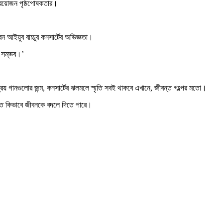
প্রয়োজন পৃষ্ঠপোষকতার।
বেন আইয়ুব বাচ্চুর কনসার্টের অভিজ্ঞতা।
ন সম্ভব।’
য় গানগুলোর জন্ম, কনসার্টের ঝলমলে স্মৃতি সবই থাকবে এখানে, জীবন্ত গল্পের মতো।
ংগীত কিভাবে জীবনকে বদলে দিতে পারে।