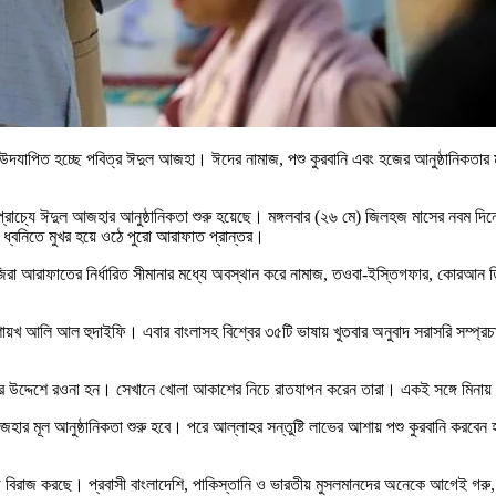
 উদযাপিত হচ্ছে পবিত্র ঈদুল আজহা। ঈদের নামাজ, পশু কুরবানি এবং হজের আনুষ্ঠানিকতার ম
্যপ্রাচ্যে ঈদুল আজহার আনুষ্ঠানিকতা শুরু হয়েছে। মঙ্গলবার (২৬ মে) জিলহজ মাসের নবম 
 ধ্বনিতে মুখর হয়ে ওঠে পুরো আরাফাত প্রান্তর।
াজিরা আরাফাতের নির্ধারিত সীমানার মধ্যে অবস্থান করে নামাজ, তওবা-ইস্তিগফার, কোরআন
য়খ আলি আল হুদাইফি। এবার বাংলাসহ বিশ্বের ৩৫টি ভাষায় খুতবার অনুবাদ সরাসরি সম্প্রচার 
ফার উদ্দেশে রওনা হন। সেখানে খোলা আকাশের নিচে রাতযাপন করেন তারা। একই সঙ্গে মিনায়
মূল আনুষ্ঠানিকতা শুরু হবে। পরে আল্লাহর সন্তুষ্টি লাভের আশায় পশু কুরবানি করবেন হা
বিরাজ করছে। প্রবাসী বাংলাদেশি, পাকিস্তানি ও ভারতীয় মুসলমানদের অনেকে আগেই গরু, 