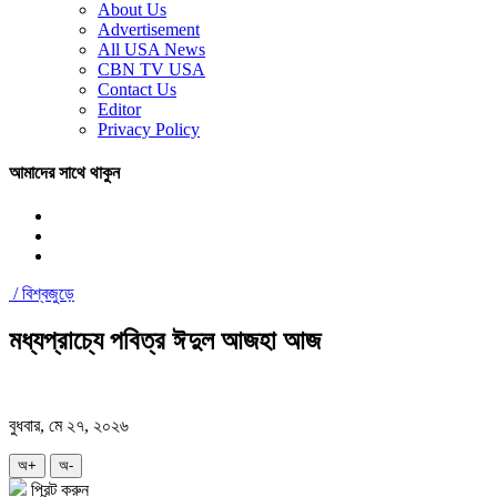
About Us
Advertisement
All USA News
CBN TV USA
Contact Us
Editor
Privacy Policy
আমাদের সাথে থাকুন
/
বিশ্বজুড়ে
মধ্যপ্রাচ্যে পবিত্র ঈদুল আজহা আজ
বুধবার, মে ২৭, ২০২৬
অ+
অ-
প্রিন্ট করুন