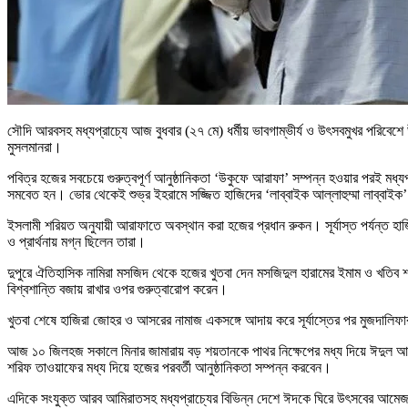
সৌদি আরবসহ মধ্যপ্রাচ্যে আজ বুধবার (২৭ মে) ধর্মীয় ভাবগাম্ভীর্য ও উৎসবমুখর পরিবেশে
মুসলমানরা।
পবিত্র হজের সবচেয়ে গুরুত্বপূর্ণ আনুষ্ঠানিকতা ‘উকুফে আরাফা’ সম্পন্ন হওয়ার পরই মধ
সমবেত হন। ভোর থেকেই শুভ্র ইহরামে সজ্জিত হাজিদের ‘লাব্বাইক আল্লাহুম্মা লাব্বাইক’
ইসলামী শরিয়ত অনুযায়ী আরাফাতে অবস্থান করা হজের প্রধান রুকন। সূর্যাস্ত পর্যন্ত হ
ও প্রার্থনায় মগ্ন ছিলেন তারা।
দুপুরে ঐতিহাসিক নামিরা মসজিদ থেকে হজের খুতবা দেন মসজিদুল হারামের ইমাম ও খতিব শা
বিশ্বশান্তি বজায় রাখার ওপর গুরুত্বারোপ করেন।
খুতবা শেষে হাজিরা জোহর ও আসরের নামাজ একসঙ্গে আদায় করে সূর্যাস্তের পর মুজদালি
আজ ১০ জিলহজ সকালে মিনার জামারায় বড় শয়তানকে পাথর নিক্ষেপের মধ্য দিয়ে ঈদুল আজহার 
শরিফ তাওয়াফের মধ্য দিয়ে হজের পরবর্তী আনুষ্ঠানিকতা সম্পন্ন করবেন।
এদিকে সংযুক্ত আরব আমিরাতসহ মধ্যপ্রাচ্যের বিভিন্ন দেশে ঈদকে ঘিরে উৎসবের আমেজ 