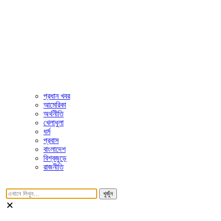
প্রধান খবর
আমেরিকা
অর্থনীতি
খেলাধুলা
ধর্ম
প্রবাস
বাংলাদেশ
বিশ্বজুড়ে
রাজনীতি
খুজুঁন