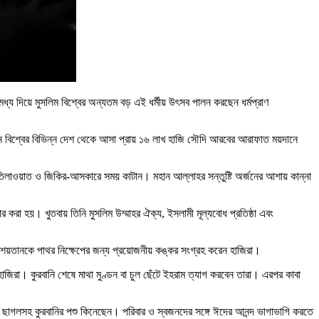
ধ্য দিয়ে মুসলিম বিশ্বের অন্যতম বড় এই ধর্মীয় উৎসব পালন করছেন ধর্মপ্রাণ
দিনে বিশ্বের বিভিন্ন দেশ থেকে আসা প্রায় ১৬ লাখ হাজি সৌদি আরবের আরাফাত ময়দানে
 তিলাওয়াত ও জিকির-আসকারে সময় কাটান। মহান আল্লাহর সন্তুষ্টি অর্জনের আশায় কান্না
করা হয়। খুতবায় তিনি মুসলিম উম্মাহর ঐক্য, ইসলামী মূল্যবোধ প্রতিষ্ঠা এবং
 শয়তানকে পাথর নিক্ষেপের জন্য প্রয়োজনীয় কঙ্কর সংগ্রহ করেন হাজিরা।
জিরা। কুরবানি শেষে মাথা মুণ্ডন বা চুল ছেঁটে ইহরাম ত্যাগ করবেন তারা। এরপর কাবা
ছাগলসহ কুরবানির পশু কিনেছেন। পরিবার ও স্বজনদের সঙ্গে ঈদের আনন্দ ভাগাভাগি করতে