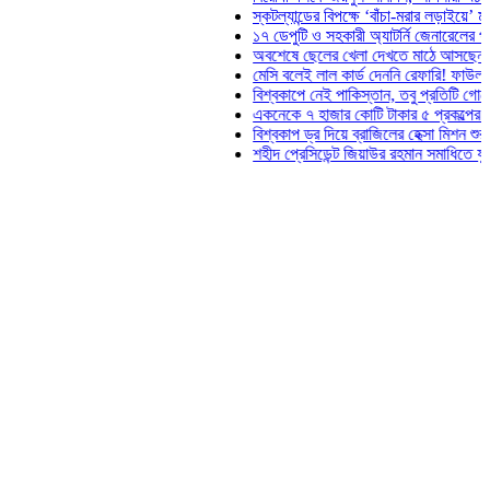
স্কটল্যান্ডের বিপক্ষে ‘বাঁচা-মরার লড়াইয়ে’ মাঠে নামছ
১৭ ডেপুটি ও সহকারী অ্যাটর্নি জেনারেলের পদত্যাগ
অবশেষে ছেলের খেলা দেখতে মাঠে আসছেন ভোজিনহা
মেসি বলেই লাল কার্ড দেননি রেফারি! ফাউল নিয়ে বিতর
বিশ্বকাপে নেই পাকিস্তান, তবু প্রতিটি গোলে থাকবে
একনেকে ৭ হাজার কোটি টাকার ৫ প্রকল্পের অনুমোদন
বিশ্বকাপ ড্র দিয়ে ব্রাজিলের হেক্সা মিশন শুরু
শহীদ প্রেসিডেন্ট জিয়াউর রহমান সমাধিতে যুবদলের শ্র