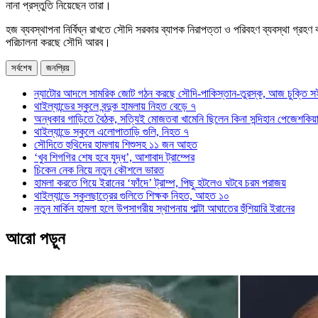
নানা প্রস্তুতি নিয়েছেন তারা।
হজ ব্যবস্থাপনা নির্বিঘ্ন রাখতে সৌদি সরকার ব্যাপক নিরাপত্তা ও পরিবহণ ব্যবস্থা গ্র
পরিচালনা করছে সৌদি আরব।
সর্বশেষ
জনপ্রিয়
ন্যাটোর আদলে সামরিক জোট গঠন করছে সৌদি-পাকিস্তান-তুরস্ক, আজ চুক্তি স
থাইল্যান্ডের স্কুলে বন্দুক হামলায় নিহত বেড়ে ৭
অন্ধকার গাড়িতে বৈঠক, সত্যিই মোজতবা খামেনি ছিলেন কিনা সন্দিহান পেজেশকিয়
থাইল্যান্ডে স্কুলে এলোপাতাড়ি গুলি, নিহত ৭
সৌদিতে হুথিদের হামলায় শিশুসহ ১১ জন আহত
‘খুব শিগগির শেষ হবে যুদ্ধ’, আশাবাদ ট্রাম্পের
চিকেন নেক নিয়ে নতুন কৌশলে ভারত
হামলা করতে গিয়ে ইরানের ‘ফাঁদে’ ট্রাম্প, পিছু হটলেও ঘটবে চরম পরাজয়
থাইল্যান্ডে স্কুলছাত্রের গুলিতে শিক্ষক নিহত, আহত ১০
নতুন মার্কিন হামলা হলে উপসাগরীয় স্থাপনায় পাল্টা আঘাতের হুঁশিয়ারি ইরানের
আরো পড়ুন