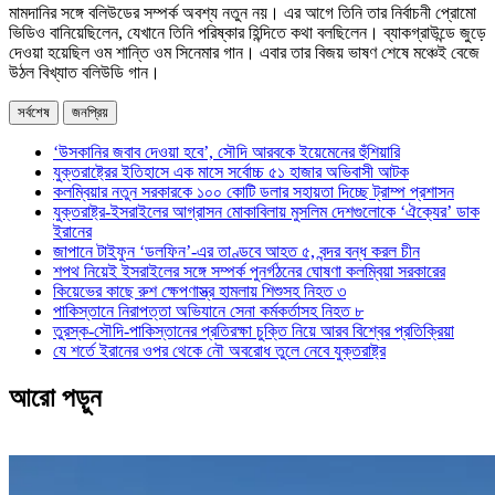
মামদানির সঙ্গে বলিউডের সম্পর্ক অবশ্য নতুন নয়। এর আগে তিনি তার নির্বাচনী প্রোমো
ভিডিও বানিয়েছিলেন, যেখানে তিনি পরিষ্কার হিন্দিতে কথা বলছিলেন। ব্যাকগ্রাউন্ডে জুড়ে
দেওয়া হয়েছিল ওম শান্তি ওম সিনেমার গান। এবার তার বিজয় ভাষণ শেষে মঞ্চেই বেজে
উঠল বিখ্যাত বলিউডি গান।
সর্বশেষ
জনপ্রিয়
‘উসকানির জবাব দেওয়া হবে’, সৌদি আরবকে ইয়েমেনের হুঁশিয়ারি
যুক্তরাষ্ট্রের ইতিহাসে এক মাসে সর্বোচ্চ ৫১ হাজার অভিবাসী আটক
কলম্বিয়ার নতুন সরকারকে ১০০ কোটি ডলার সহায়তা দিচ্ছে ট্রাম্প প্রশাসন
যুক্তরাষ্ট্র-ইসরাইলের আগ্রাসন মোকাবিলায় মুসলিম দেশগুলোকে ‘ঐক্যের’ ডাক
ইরানের
জাপানে টাইফুন ‘ডলফিন’-এর তাণ্ডবে আহত ৫, বন্দর বন্ধ করল চীন
শপথ নিয়েই ইসরাইলের সঙ্গে সম্পর্ক পুনর্গঠনের ঘোষণা কলম্বিয়া সরকারের
কিয়েভের কাছে রুশ ক্ষেপণাস্ত্র হামলায় শিশুসহ নিহত ৩
পাকিস্তানে নিরাপত্তা অভিযানে সেনা কর্মকর্তাসহ নিহত ৮
তুরস্ক-সৌদি-পাকিস্তানের প্রতিরক্ষা চুক্তি নিয়ে আরব বিশ্বের প্রতিক্রিয়া
যে শর্তে ইরানের ওপর থেকে নৌ অবরোধ তুলে নেবে যুক্তরাষ্ট্র
আরো পড়ুন