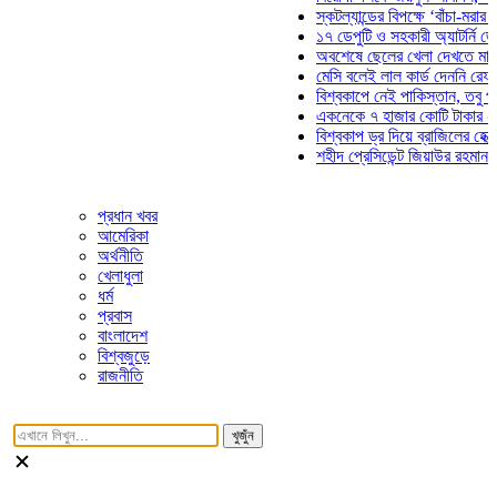
স্কটল্যান্ডের বিপক্ষে ‘বাঁচা-মরার লড়াইয়
১৭ ডেপুটি ও সহকারী অ্যাটর্নি জেনারেল
অবশেষে ছেলের খেলা দেখতে মাঠে আস
মেসি বলেই লাল কার্ড দেননি রেফারি! ফা
বিশ্বকাপে নেই পাকিস্তান, তবু প্রতিটি
একনেকে ৭ হাজার কোটি টাকার ৫ প্রকল্
বিশ্বকাপ ড্র দিয়ে ব্রাজিলের হেক্সা মিশন 
শহীদ প্রেসিডেন্ট জিয়াউর রহমান সমাধিতে
প্রধান খবর
আমেরিকা
অর্থনীতি
খেলাধুলা
ধর্ম
প্রবাস
বাংলাদেশ
বিশ্বজুড়ে
রাজনীতি
খুজুঁন