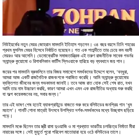
নিউইয়র্কের নতুন মেয়র জোহরান মামদানি ইতিহাস গড়লেন। ৩৪ বছর বয়সে তিনি শহরের
প্রথম মুসলিম মেয়র হিসেবে নির্বাচিত হয়েছেন। গত এক শতাব্দীতে তার চেয়ে কম বয়সী
মেয়রও আর আসেনি। ডেমোক্রেটিক সমাজতান্ত্রিক এই তরুণ রাজনীতিক সাবেক গভর্নর
অ্যান্ড্রু কুয়োমো ও রিপাবলিকান কার্টিস স্লিওয়াকে হারিয়ে বড় ব্যবধানে জয় পান।
জয়ের পর মামদানি ব্রুকলিনে তার বিজয় সমাবেশে সমর্থকদের উদ্দেশে বলেন, ‘বন্ধুরা,
আমরা আজ একটি রাজনৈতিক রাজবংশকে পরাজিত করেছি। আমি অ্যান্ড্রু কুয়োমোর
ব্যক্তিগত জীবনের জন্য শুভকামনা জানাই। তবে আজ রাত হোক সেই শেষ রাত, যখন
আমি তার নাম উচ্চারণ করছি, কারণ আমরা এখন এমন এক রাজনীতির অধ্যায় শুরু করছি
যা অল্প কয়েকজনের নয়, সবার জন্য।’
তার এই ভাষণ শেষ হতেই ব্যাকগ্রাউন্ডে বাজতে শুরু করে বলিউডের জনপ্রিয় গান ‘ধুম
মচালে’। গানটি শোনা মাত্রই উৎসবে উপস্থিত দর্শক-সমর্থকদের মধ্যে উচ্ছ্বাস ছড়িয়ে
পড়ে।
মামদানি মঞ্চে ছিলেন তার স্ত্রী রামা দুওয়াজি ও মা প্রখ্যাত ভারতীয় চলচ্চিত্র নির্মাতা মীরা
নায়ারের সঙ্গে। সেই মুহূর্তে পুরো পরিবেশ মাতোয়ারা হয়ে ওঠে বলিউডের তালে।