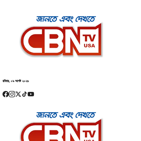
রবিবার, ০৯ আগষ্ট ২০২৬