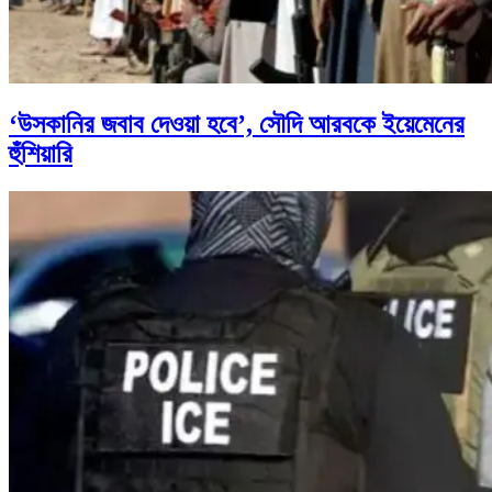
‘উসকানির জবাব দেওয়া হবে’, সৌদি আরবকে ইয়েমেনের
হুঁশিয়ারি