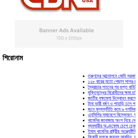
শিরোনাম
তরুণদের আন্দোলনে মোদি সরকার দুর্বল হয
১২৮ বারের মতো পেছাল সাগর-রুনি হত্য
স্বৈরাচার পতনের পর গুপ্ত বাহিনীর আত্মপ্
মুক্তিযুদ্ধের বিরোধীদের ক্ষমা চাইতে হবে:
জাতীয় বৃক্ষমেলা উদ্বোধন করলেন প্রধানমন
টানা ভারী বর্ষণ ও পাহাড়ি ঢলে পানিবন্দি চট
জুনে মূল্যস্ফীতি কমে ৯ দশমিক ১৬ শত
এনসিপির সমাবেশে বিস্ফোরণ, যুবলীগের দ
খামেনির জানাজায় অংশ নিয়ে দেশে ফিরলে
ব্যবসায়ীর অণ্ডকোষ চেপে চেক-স্ট্যাম্প
ইমাম খামেনির রাষ্ট্রীয় অন্ত্যেষ্টিক্রিয়া
বিরোধী দলকে জয়নুল আবদিন, আপনারা 