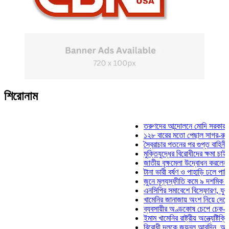
শিরোনাম
তরুণদের আন্দোলনে মোদি সরকার দুর্বল হয়
১২৮ বারের মতো পেছাল সাগর-রুনি হত্যা
স্বৈরাচার পতনের পর গুপ্ত বাহিনীর আত্মপ্র
মুক্তিযুদ্ধের বিরোধীদের ক্ষমা চাইতে হবে: 
জাতীয় বৃক্ষমেলা উদ্বোধন করলেন প্রধানমন্
টানা ভারী বর্ষণ ও পাহাড়ি ঢলে পানিবন্দি চট্
জুনে মূল্যস্ফীতি কমে ৯ দশমিক ১৬ শতা
এনসিপির সমাবেশে বিস্ফোরণ, যুবলীগের দু
খামেনির জানাজায় অংশ নিয়ে দেশে ফিরলেন
ব্যবসায়ীর অণ্ডকোষ চেপে চেক-স্ট্যাম্পে
ইমাম খামেনির রাষ্ট্রীয় অন্ত্যেষ্টিক্রিয়ায় 
বিরোধী দলকে জয়নুল আবদিন, আপনারা ৭