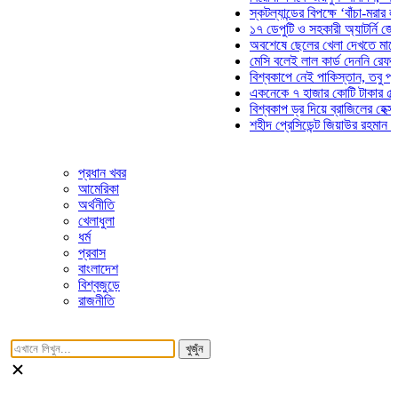
স্কটল্যান্ডের বিপক্ষে ‘বাঁচা-মরার লড়াইয়ে
১৭ ডেপুটি ও সহকারী অ্যাটর্নি জেনারেলে
অবশেষে ছেলের খেলা দেখতে মাঠে আসছ
মেসি বলেই লাল কার্ড দেননি রেফারি! ফাউ
বিশ্বকাপে নেই পাকিস্তান, তবু প্রতিটি 
একনেকে ৭ হাজার কোটি টাকার ৫ প্রকল্প
বিশ্বকাপ ড্র দিয়ে ব্রাজিলের হেক্সা মিশন শ
শহীদ প্রেসিডেন্ট জিয়াউর রহমান সমাধিতে 
প্রধান খবর
আমেরিকা
অর্থনীতি
খেলাধুলা
ধর্ম
প্রবাস
বাংলাদেশ
বিশ্বজুড়ে
রাজনীতি
খুজুঁন