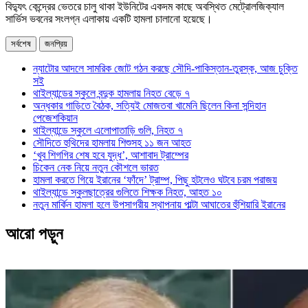
বিদ্যুৎ কেন্দ্রের ভেতরে চালু থাকা ইউনিটের একদম কাছে অবস্থিত মেট্রোলজিক্যাল
সার্ভিস ভবনের সংলগ্ন এলাকায় একটি হামলা চালানো হয়েছে।
সর্বশেষ
জনপ্রিয়
ন্যাটোর আদলে সামরিক জোট গঠন করছে সৌদি-পাকিস্তান-তুরস্ক, আজ চুক্তি
সই
থাইল্যান্ডের স্কুলে বন্দুক হামলায় নিহত বেড়ে ৭
অন্ধকার গাড়িতে বৈঠক, সত্যিই মোজতবা খামেনি ছিলেন কিনা সন্দিহান
পেজেশকিয়ান
থাইল্যান্ডে স্কুলে এলোপাতাড়ি গুলি, নিহত ৭
সৌদিতে হুথিদের হামলায় শিশুসহ ১১ জন আহত
‘খুব শিগগির শেষ হবে যুদ্ধ’, আশাবাদ ট্রাম্পের
চিকেন নেক নিয়ে নতুন কৌশলে ভারত
হামলা করতে গিয়ে ইরানের ‘ফাঁদে’ ট্রাম্প, পিছু হটলেও ঘটবে চরম পরাজয়
থাইল্যান্ডে স্কুলছাত্রের গুলিতে শিক্ষক নিহত, আহত ১০
নতুন মার্কিন হামলা হলে উপসাগরীয় স্থাপনায় পাল্টা আঘাতের হুঁশিয়ারি ইরানের
আরো পড়ুন