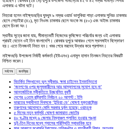
হয়েছেন। রোববার (২৪ মে) দুপুরে উপজেলা সীমান্তের ৪২ ও ৪২ নম্বর সীমান্ত পিলার
এলাকায় এ ঘটনা ঘটে।
নিহতরা হলেন নাইক্ষ্যংছড়ির ঘুমধুম ৯ নম্বর ওয়ার্ড ভালুকিয়া পাড়া এলাকার সুনিয়ং চাকমার
ছেলে লেড়াইয়া (৪১), মৃত নিওমং চাকমার ছেলে অংকে মং (৫০) এবং অইমং চাকমার
ছেলে চিংকা অং।
স্থানীয় সূত্রে জানা যায়, সীমান্তবর্তী নিজেদের কৃষিক্ষেত পরিচর্যার জন্য ওই এলাকায়
প্রায়ই যেতেন ওই তিন বাংলাদেশি। রোববার দুপুরে আবারও গেলে স্থলমাইন বিস্ফোরণ
হয়। এতে তিনজনই নিহত হন। খবর পেয়ে মরদেহ উদ্ধার করে প্রশাসন।
নাইক্ষংছড়ি উপজেলা নির্বাহী কর্মকর্তা (ইউএনও) এনামুল হাসান তিনজন নিহতের বিষয়টি
নিশ্চিত করেন।
সর্বশেষ
জনপ্রিয়
বিতর্কিত সিদ্ধান্তে ভুল স্বীকার, ক্ষমা চাইলেন ইনফান্তিনো
‘জনগণের ওপর জুলুমকারীদের আর আস্ফালনের সুযোগ হবে না’
আন্তর্জাতিক স্বীকৃতিতে উচ্ছ্বসিত বুবলী
দেশের ২৩তম রাষ্ট্রপতি নির্বাচন ২০ আগস্ট : ইসি
ভারতের স্বাধীনতা দিবসকে ‘ইন্ডিয়া ডে’ ঘোষণা যুক্তরাষ্ট্রের
তরুণদের আন্দোলনে মোদি সরকার দুর্বল হয়েছে: ওয়াংচুক
৫ দিনের নতুন কর্মসূচি ঘোষণা জামায়াত জোটের
৪৮ ঘণ্টার মধ্যে ৬ জেলায় নিম্নাঞ্চল প্লাবিত হওয়ার শঙ্কা
দুই-তিন দিনের মধ্যে গ্যাসের পরিস্থিতি স্বাভাবিক হবে
মাঝ আকাশে মুখোমুখি ট্রাম্পের হেলিকপ্টার ও যাত্রীবাহী বিমান, অতঃপর…