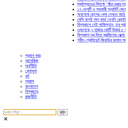
স্কটল্যান্ডের বিপক্ষে ‘বাঁচা-মরার লড়াইয়ে’
১৭ ডেপুটি ও সহকারী অ্যাটর্নি জেনারেলের
অবশেষে ছেলের খেলা দেখতে মাঠে আসছেন
মেসি বলেই লাল কার্ড দেননি রেফারি! ফাউল 
বিশ্বকাপে নেই পাকিস্তান, তবু প্রতিটি গ
একনেকে ৭ হাজার কোটি টাকার ৫ প্রকল্পে
বিশ্বকাপ ড্র দিয়ে ব্রাজিলের হেক্সা মিশন শু
শহীদ প্রেসিডেন্ট জিয়াউর রহমান সমাধিতে য
প্রধান খবর
আমেরিকা
অর্থনীতি
খেলাধুলা
ধর্ম
প্রবাস
বাংলাদেশ
বিশ্বজুড়ে
রাজনীতি
খুজুঁন