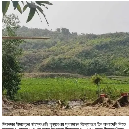
মিয়ানমার সীমান্তের নাইক্ষ্যংছড়ি শূন্যরেখায় স্থলমাইন বিস্ফোরণে তিন বাংলাদেশি নিহত