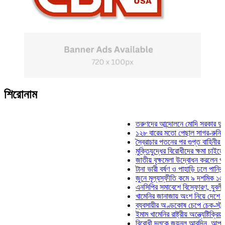
শিরোনাম
তরুণদের আন্দোলনে মোদি সরকার দুর্বল হয়ে
১২৮ বারের মতো পেছাল সাগর-রুনি হত্যা 
স্বৈরাচার পতনের পর গুপ্ত বাহিনীর আত্মপ্রকা
মুক্তিযুদ্ধের বিরোধীদের ক্ষমা চাইতে হবে: মু
জাতীয় বৃক্ষমেলা উদ্বোধন করলেন প্রধানমন্ত
টানা ভারী বর্ষণ ও পাহাড়ি ঢলে পানিবন্দি চট্ট
জুনে মূল্যস্ফীতি কমে ৯ দশমিক ১৬ শতাং
এনসিপির সমাবেশে বিস্ফোরণ, যুবলীগের দুই
খামেনির জানাজায় অংশ নিয়ে দেশে ফিরলেন 
ব্যবসায়ীর অণ্ডকোষ চেপে চেক-স্ট্যাম্পে স
ইমাম খামেনির রাষ্ট্রীয় অন্ত্যেষ্টিক্রিয়ায় স
বিরোধী দলকে জয়নুল আবদিন, আপনারা ৭১