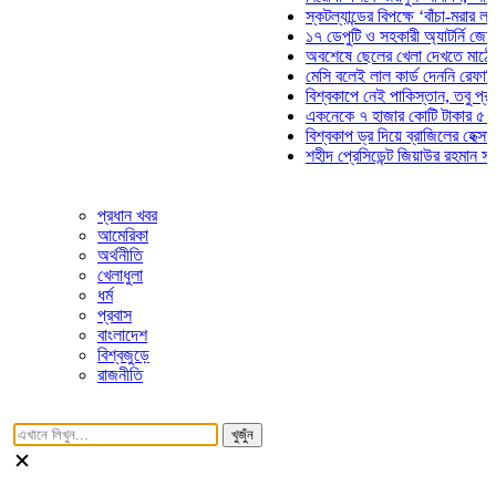
স্কটল্যান্ডের বিপক্ষে ‘বাঁচা-মরার লড়াইয়ে’
১৭ ডেপুটি ও সহকারী অ্যাটর্নি জেনারেলের
অবশেষে ছেলের খেলা দেখতে মাঠে আসছেন
মেসি বলেই লাল কার্ড দেননি রেফারি! ফাউল 
বিশ্বকাপে নেই পাকিস্তান, তবু প্রতিটি গ
একনেকে ৭ হাজার কোটি টাকার ৫ প্রকল্পে
বিশ্বকাপ ড্র দিয়ে ব্রাজিলের হেক্সা মিশন শু
শহীদ প্রেসিডেন্ট জিয়াউর রহমান সমাধিতে য
প্রধান খবর
আমেরিকা
অর্থনীতি
খেলাধুলা
ধর্ম
প্রবাস
বাংলাদেশ
বিশ্বজুড়ে
রাজনীতি
খুজুঁন