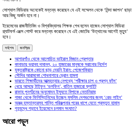
সোশ্যাল মিডিয়ায় অনেকেই মন্তব্য করেছেন যে এই সম্মেলন থেকে ‘নিন্দা জ্ঞাপন’ ছাড়া
আর কিছু অর্জন হবে না।
ইয়েমেনের রাজনীতিবিদ ও বিশ্ববিদ্যালয় শিক্ষক শেখ হুসেন হাজেব সোশ্যাল মিডিয়া
প্ল্যাটফর্ম এক্সে পোস্ট করে মন্তব্য করেছেন যে এই জোটের ‘উত্থানের আগেই মৃত্যু’
হবে।
সর্বশেষ
জনপ্রিয়
আগারগাঁও থেকে আলোচিত ভাইরাল মিজান গ্রেপ্তার
কানাডায় ভয়াবহ দাবানল, ২০ হাজারের মানুষকে সরানোর নির্দেশ
যুক্তরাষ্ট্রকে কোনো ছাড় দেয়নি ইরান: পেজেশকিয়ান
সৌদির আরামকো শোধনাগারে ড্রোন হামলা
ভারতে শিক্ষার্থীদের আত্মহত্যার নেপথ্যে ‘পরীক্ষার চাপ ও প্রশ্ন ফাঁস’
ধেয়ে আসছে টাইফুন ‘ডলফিন’, বাতিল হাজারো ফ্লাইট
রাফাহ পুনর্গঠনের অনুমোদন ইস্যুতে বিপাকে নেতানিয়াহু
গাজা থেকে ফিলিস্তিনিদের উচ্ছেদ মুসলিম দেশগুলোর জন্য ‘রেড লাইন’
অস্ত্র হস্তান্তরসহ শান্তি পরিকল্পনার পরের ধাপে যেতে প্রস্তুত হামাস
গৃহযুদ্ধে গড়াবে ইয়েমেনে চলমান সংঘাত?
আরো পড়ুন