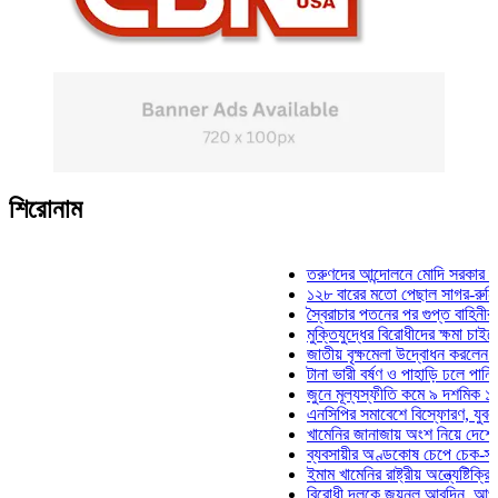
শিরোনাম
তরুণদের আন্দোলনে মোদি সরকার দুর্বল হয়ে
১২৮ বারের মতো পেছাল সাগর-রুনি হত্যা 
স্বৈরাচার পতনের পর গুপ্ত বাহিনীর আত্মপ্রকা
মুক্তিযুদ্ধের বিরোধীদের ক্ষমা চাইতে হবে: মু
জাতীয় বৃক্ষমেলা উদ্বোধন করলেন প্রধানমন্ত
টানা ভারী বর্ষণ ও পাহাড়ি ঢলে পানিবন্দি চট্ট
জুনে মূল্যস্ফীতি কমে ৯ দশমিক ১৬ শতাং
এনসিপির সমাবেশে বিস্ফোরণ, যুবলীগের দুই
খামেনির জানাজায় অংশ নিয়ে দেশে ফিরলেন 
ব্যবসায়ীর অণ্ডকোষ চেপে চেক-স্ট্যাম্পে স
ইমাম খামেনির রাষ্ট্রীয় অন্ত্যেষ্টিক্রিয়ায় স
বিরোধী দলকে জয়নুল আবদিন, আপনারা ৭১