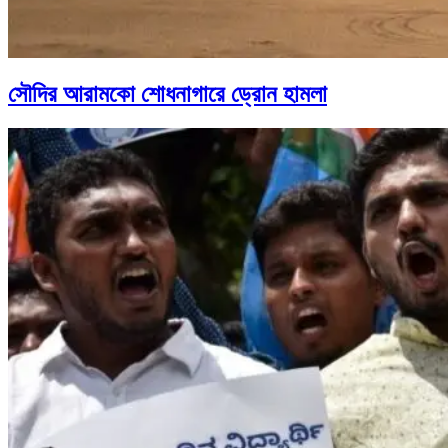
সৌদির আরামকো শোধনাগারে ড্রোন হামলা