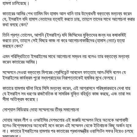
হামলা চালিয়েছে।
কাতারের আমির শেখ তামিম বিন হামাদ আল থানি তার উদ্বোধনী বক্তব্যে মন্তব্য করেন
যে, ইসরাইল যদি হামাস নেতাদের হত্যাই করতে চায়, তাহলে তাদের সাথে আলোচনা করার
কথা বলছে কেন?
তিনি প্রশ্ন তোলেন, আপনি (ইসরাইল) যদি জিম্মিদের মুক্তিদের জন্য দর কষাকষিই
করতে চান, তাহলে সেই বিষয়ে কাজ না করে আলোচনাকারীদের (হামাস নেতা) হত্যা
করছেন কেন?
এমন পরিস্থিতিতে ইসরাইলের সাথে আলোচনা সম্ভব নয় বলেও তার বক্তব্যে মন্তব্য
করেন কাতারের আমির।
সম্মেলনে দেওয়া বক্তব্যে মিশরের প্রেসিডেন্ট আবদেল ফাত্তাহ আল-সিসি বলেন যে
ইসরাইলের কার্যক্রম পুরো মধ্যপ্রাচ্যের নিরাপত্তাকেই হুমকির মুখে ফেলছে।
কাতারে হামলার ঘটনা নিয়ে সিসি মন্তব্য করেন, এই আগ্রাসনে পরিষ্কারভাবে দেখা যায়
যে ইসরাইল সব ধরণের রাজনৈতিক বা সামরিক যুক্তি বহির্ভূত কাজ করছে, এবং তারা সব
সীমা অতিক্রম করেছে।
সোশ্যাল মিডিয়ায় দোহা সম্মেলনের তীব্র সমালোচনা
দোহায় আরব লীগ ও ওআইসির দেশগুলোর এই জরুরি সম্মেলন নিয়ে অনেকে আশাবাদী
হলেও বিশ্লেষকদের অনেকেই মনে করেন এই সম্মেলন থেকে ইতিবাচক কিছু অর্জন হবে
না। কাতারে ইসরাইলের হামলার পর কাতারের প্রধানমন্ত্রীর ওয়াশিংটন সফর নিয়েও চলছে
সমালোচনা।