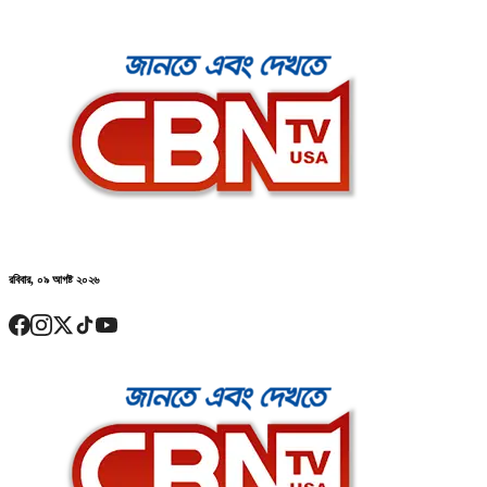
রবিবার, ০৯ আগষ্ট ২০২৬