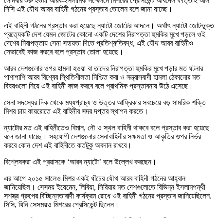
সোমবার শুরু হওয়া আরব-ইসলামিক সম্মেলনে মিশরের প্রেসিডেন্ট আবদেল ফাত্তাহ আল
সিসি এই যৌথ আরব বাহিনী গঠনের প্রস্তাব তোলেন বলে জানা যাচ্ছে।
এই বাহিনী গঠনের প্রস্তাব করা হয়েছে ন্যাটো জোটের আদলে। অর্থাৎ ন্যাটো জোটভুক্ত
প্রত্যেকটি দেশ যেমন জোটের কোনো একটি দেশের নিরাপত্তা হুমকির মুখে পড়লে ওই
দেশের নিরাপত্তায় সেনা সহায়তা দিতে প্রতিশ্রুতিবদ্ধ, এই যৌথ আরব বাহিনীও
সেভাবেই কাজ করবে বলে প্রস্তাব তোলা হয়েছে।
আরব দেশগুলোর ওপর হামলা হওয়া বা তাদের নিরাপত্তা হুমকির মুখে পড়ার মত ঘটনার
পাশাপাশি আরব বিশ্বের স্থিতিশীলতা নিশ্চিত করা ও সন্ত্রাসবাদী হামলা ঠেকানোর মত
বিষয়গুলো নিয়ে এই বাহিনী কাজ করবে বলে প্রাথমিক প্রস্তাবনায় উঠে এসেছে।
সেনা সদস্যের দিক থেকে মধ্যপ্রাচ্য ও উত্তর আফ্রিকার সবচেয়ে বড় সামরিক শক্তি
মিশর চায় কায়রোতে এই বাহিনীর সদর দপ্তর স্থাপন করতে।
ন্যাটোর মত এই বাহিনীতেও বিমান, নৌ ও স্থল বাহিনী থাকবে বলে প্রস্তাব করা হয়েছে
বলে জানা যাচ্ছে। সহযোগী দেশগুলোর সেনাবাহিনীর সক্ষমতা ও আকৃতির ওপর নির্ভর
করবে কোন দেশ এই বাহিনীতে কতটুকু অবদান রাখবে।
বিশ্লেষকরা এই প্রয়াসকে ‘আরব ন্যাটো’ বলে উল্লেখ করছেন।
এর আগে ২০১৫ সালেও মিশর একই ধাঁচের যৌথ আরব বাহিনী গঠনের আহ্বান
জানিয়েছিল। সেসময় ইয়েমেন, লিবিয়া, সিরিয়ার মত দেশগুলোতে বিভিন্ন ইসলামপন্থী
সশস্ত্র গ্রুপের বিচ্ছিন্নতাবাদী কার্যক্রম রোধে ওই বাহিনী গঠনের প্রস্তাব জানিয়েছিলেন.
সিসি, যিনি সেসময়ও মিশরের প্রেসিডেন্ট ছিলেন।