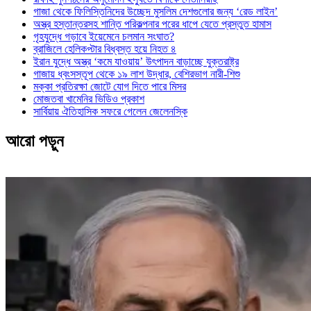
গাজা থেকে ফিলিস্তিনিদের উচ্ছেদ মুসলিম দেশগুলোর জন্য ‘রেড লাইন’
অস্ত্র হস্তান্তরসহ শান্তি পরিকল্পনার পরের ধাপে যেতে প্রস্তুত হামাস
গৃহযুদ্ধে গড়াবে ইয়েমেনে চলমান সংঘাত?
ব্রাজিলে হেলিকপ্টার বিধ্বস্ত হয়ে নিহত ৪
ইরান যুদ্ধে অস্ত্র ‘কমে যাওয়ায়’ উৎপাদন বাড়াচ্ছে যুক্তরাষ্ট্র
গাজায় ধ্বংসস্তূপ থেকে ১৯ লাশ উদ্ধার, বেশিরভাগ নারী-শিশু
মক্কা প্রতিরক্ষা জোটে যোগ দিতে পারে মিসর
মোজতবা খামেনির ভিডিও প্রকাশ
সার্বিয়ায় ঐতিহাসিক সফরে গেলেন জেলেনস্কি
আরো পড়ুন