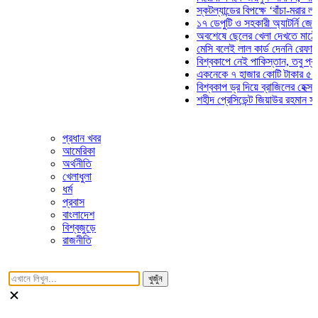
স্কটল্যান্ডের বিপক্ষে ‘বাঁচা-মরার লড়াইয়ে’
১৭ ডেপুটি ও সহকারী অ্যাটর্নি জেনারেলের
অবশেষে ছেলের খেলা দেখতে মাঠে আসছেন
মেসি বলেই লাল কার্ড দেননি রেফারি! ফাউল 
বিশ্বকাপে নেই পাকিস্তান, তবু প্রতিটি গ
একনেকে ৭ হাজার কোটি টাকার ৫ প্রকল্পে
বিশ্বকাপ ড্র দিয়ে ব্রাজিলের হেক্সা মিশন শু
শহীদ প্রেসিডেন্ট জিয়াউর রহমান সমাধিতে য
প্রধান খবর
আমেরিকা
অর্থনীতি
খেলাধুলা
ধর্ম
প্রবাস
বাংলাদেশ
বিশ্বজুড়ে
রাজনীতি
খুজুঁন