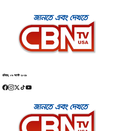
রবিবার, ০৯ আগষ্ট ২০২৬