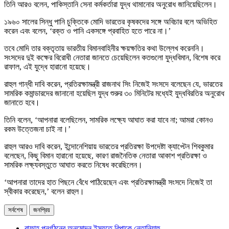
তিনি আরও বলেন, পাকিস্তানি সেনা কর্মকর্তারা যুদ্ধ থামানোর অনুরোধ জানিয়েছিলেন।
১৯৬০ সালের সিন্ধু পানি চুক্তিকে মোদি ভারতের কৃষকদের সঙ্গে অবিচার বলে অভিহিত
করেন এবং বলেন, ‘রক্ত ও পানি একসঙ্গে প্রবাহিত হতে পারে না।’
তবে মোদি তার বক্তৃতায় ভারতীয় বিমানবাহিনীর ক্ষয়ক্ষতির কথা উল্লেখ করেননি।
সংসদের দুই কক্ষের বিরোধী নেতারা জানতে চেয়েছিলেন কতগুলো যুদ্ধবিমান, বিশেষ করে
রাফাল, এই যুদ্ধে হারানো হয়েছে।
রাহুল গান্ধী দাবি করেন, প্রতিরক্ষামন্ত্রী রাজনাথ সিং নিজেই সংসদে বলেছেন যে, ভারতের
সামরিক কমান্ডারদের জানানো হয়েছিল যুদ্ধ শুরুর ৩০ মিনিটের মধ্যেই যুদ্ধবিরতির অনুরোধ
জানাতে হবে।
তিনি বলেন, ‘আপনারা বলেছিলেন, সামরিক লক্ষ্যে আঘাত করা যাবে না; আমরা কোনও
রকম উত্তেজনা চাই না।’
রাহুল আরও দাবি করেন, ইন্দোনেশিয়ায় ভারতের প্রতিরক্ষা উপদেষ্টা ক্যাপ্টেন শিবকুমার
বলেছেন, কিছু বিমান হারানো হয়েছে, কারণ রাজনৈতিক নেতারা আকাশ প্রতিরক্ষা ও
সামরিক লক্ষ্যবস্তুতে আঘাত করতে নিষেধ করেছিলেন।
‘আপনারা তাদের হাত পিছনে বেঁধে পাঠিয়েছেন এবং প্রতিরক্ষামন্ত্রী সংসদে নিজেই তা
স্বীকার করেছেন,’ বলেন রাহুল।
সর্বশেষ
জনপ্রিয়
রাফাহ পুনর্গঠনের অনুমোদন ইস্যুতে বিপাকে নেতানিয়াহু