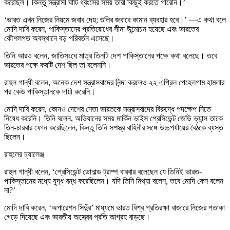
করেছিল। কিন্তু সন্ত্রাসী ঘাঁটি ধ্বংসের সময় তারা কিছুই করতে পারেনি।’
‘ভারত এখন নিজের নিয়মে জবাব দেয়; গুলির জবাবে কামান ব্যবহার হবে।’ —এ কথা বলে
মোদি দাবি করেন, পাকিস্তানের প্রতিরোধের সীমা উন্মোচন হয়েছে এবং ভারতের
কৌশলগত অবস্থানে বড় পরিবর্তন এসেছে।
তিনি আরও বলেন, জাতিসংঘে মাত্র তিনটি দেশ পাকিস্তানের পক্ষে কথা বলেছে। তবে
ভারতের পক্ষে কয়টি দেশ ছিল তা বলেননি।
রাহুল গান্ধী বলেন, অনেক দেশ সন্ত্রাসবাদের নিন্দা করলেও ২২ এপ্রিল পেহেলগাম হামলার
পর কেউ পাকিস্তানকে দায়ী করেনি।
মোদি দাবি করেন, কোনও দেশের নেতা ভারতকে সন্ত্রাসবাদের বিরুদ্ধে পদক্ষেপ নিতে
নিষেধ করেনি। তিনি বলেন, অভিযানের সময় মার্কিন ভাইস প্রেসিডেন্ট জেডি ভ্যান্স তাকে
তিন-চারবার ফোন করেছিলেন, কিন্তু তিনি সশস্ত্র বাহিনীর সঙ্গে উচ্চপর্যায়ের বৈঠকে ব্যস্ত
ছিলেন।
রাহুলের চ্যালেঞ্জ
রাহুল গান্ধী বলেন, ‘প্রেসিডেন্ট ডোনাল্ড ট্রাম্প বারবার বলেছেন যে তিনিই ভারত-
পাকিস্তানের মধ্যে যুদ্ধ বন্ধ করেছিলেন। যদি তিনি মিথ্যা বলেন, তবে মোদি কেন বলেন
না?’
মোদি দাবি করেন, ‘অপারেশন সিদুঁর’ মাধ্যমে ভারত বিশ্ব প্রতিরক্ষা বাজারে নিজের পতাকা
গেড়ে দিয়েছে এবং ভারতীয় অস্ত্রের প্রতি আগ্রহ বাড়ছে।