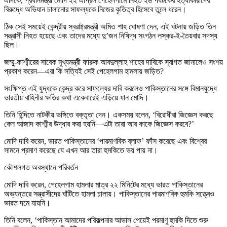
এদিকে, প্রধানমন্ত্রী মোদি ২২ এপ্রিল পেহেলগামে নিহত ২৬ পর্যটকের হত্যাকারীদের
বিরুদ্ধে অভিযান চালানোর সাফল্যকে নিজের কৃতিত্ব হিসেবে তুলে ধরেন।
ঠিক সেই সময়েই কেন্দ্রীয় স্বরাষ্ট্রমন্ত্রী অমিত শাহ ঘোষণা দেন, এই ঘটনায় জড়িত তিন
সন্ত্রাসী নিহত হয়েছে এবং তাদের মধ্যে দু’জন নিষিদ্ধ সংগঠন লস্কর-ই-তৈয়বার সদস্য
ছিল।
জম্মু-কাশ্মীরের সাবেক মুখ্যমন্ত্রী ফারুক আবদুল্লাহ শাহের দাবিকে স্বাগত জানালেও সংশয়
প্রকাশ করেন—এরা কি সত্যিই সেই পেহেলগাম হামলায় জড়িত?
সংক্ষিপ্ত এই যুদ্ধকে কেন্দ্র করে সাফল্যের দাবি করলেও পাকিস্তানের সঙ্গে বিমানযুদ্ধে
ভারতীয় বাহিনীর ক্ষতির কথা একেবারেই এড়িয়ে যান মোদি।
তিনি হিন্দিতে নাটকীয় ভঙ্গিতে বক্তৃতা দেন। একসময় বলেন, ‘বিরোধীরা জিজ্ঞেস করছে
কেন আজাদ কাশ্মীর উদ্ধার করা হয়নি—এটা তারা আর কাকে জিজ্ঞেস করবে?’
মোদি দাবি করেন, ভারত পাকিস্তানের ‘পারমাণবিক ব্লাফ’ ফাঁস করেছে এবং বিশ্বের
সামনে প্রমাণ করেছে যে এখন আর তারা হুমকিতে ভয় পায় না।
কৌশলগত অবস্থানে পরিবর্তন
মোদি দাবি করেন, পেহেলগাম হামলার মাত্র ২২ মিনিটের মধ্যে ভারত পাকিস্তানের
অভ্যন্তরে সন্ত্রাসীদের ঘাঁটিতে হামলা চালায়। পাকিস্তানের পারমাণবিক হুমকি সত্ত্বেও
ভারত দমে যায়নি।
তিনি বলেন, ‘পাকিস্তান আমাদের পরিকল্পনার আভাস পেয়েই পরমাণু হুমকি দিতে শুরু