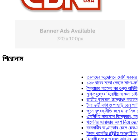
শিরোনাম
তরুণদের আন্দোলনে মোদি সরকার দুর্বল হয়ে
১২৮ বারের মতো পেছাল সাগর-রুনি হত্যা 
স্বৈরাচার পতনের পর গুপ্ত বাহিনীর আত্মপ্রকা
মুক্তিযুদ্ধের বিরোধীদের ক্ষমা চাইতে হবে: মু
জাতীয় বৃক্ষমেলা উদ্বোধন করলেন প্রধানমন্ত
টানা ভারী বর্ষণ ও পাহাড়ি ঢলে পানিবন্দি চট্ট
জুনে মূল্যস্ফীতি কমে ৯ দশমিক ১৬ শতাং
এনসিপির সমাবেশে বিস্ফোরণ, যুবলীগের দুই
খামেনির জানাজায় অংশ নিয়ে দেশে ফিরলেন 
ব্যবসায়ীর অণ্ডকোষ চেপে চেক-স্ট্যাম্পে স
ইমাম খামেনির রাষ্ট্রীয় অন্ত্যেষ্টিক্রিয়ায় স
বিরোধী দলকে জয়নুল আবদিন, আপনারা ৭১