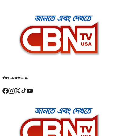
রবিবার, ০৯ আগষ্ট ২০২৬