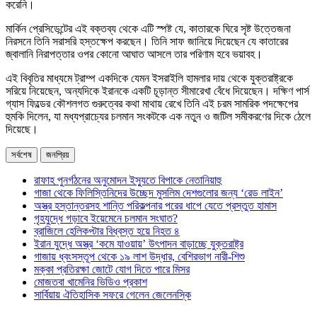
করেনি।
মার্কিন প্রেসিডেন্টের এই বক্তব্য থেকে এটি স্পষ্ট যে, কাতারকে ঘিরে সৃষ্ট উত্তেজনা
নিরসনে তিনি সরাসরি হস্তক্ষেপ করছেন। তিনি সাফ জানিয়ে দিয়েছেন যে কাতারের
জ্বালানি নিরাপত্তার ওপর কোনো আঘাত আসলে তার পরিণাম হবে ভয়াবহ।
এই বিবৃতির মাধ্যমে ট্রাম্প একদিকে যেমন ইসরাইলি হামলার দায় থেকে যুক্তরাষ্ট্রকে
সরিয়ে নিয়েছেন, অন্যদিকে ইরানকে একটি চূড়ান্ত সীমারেখা বেঁধে দিয়েছেন। দক্ষিণ পার্স
গ্যাস ফিল্ডের কৌশলগত গুরুত্বের কথা মাথায় রেখে তিনি এই চরম সামরিক পদক্ষেপের
হুমকি দিলেন, যা মধ্যপ্রাচ্যের চলমান সংকটকে এক নতুন ও জটিল সমীকরণের দিকে ঠেলে
দিয়েছে।
সর্বশেষ
জনপ্রিয়
রাফাহ পুনর্গঠনের অনুমোদন ইস্যুতে বিপাকে নেতানিয়াহু
গাজা থেকে ফিলিস্তিনিদের উচ্ছেদ মুসলিম দেশগুলোর জন্য ‘রেড লাইন’
অস্ত্র হস্তান্তরসহ শান্তি পরিকল্পনার পরের ধাপে যেতে প্রস্তুত হামাস
গৃহযুদ্ধে গড়াবে ইয়েমেনে চলমান সংঘাত?
ব্রাজিলে হেলিকপ্টার বিধ্বস্ত হয়ে নিহত ৪
ইরান যুদ্ধে অস্ত্র ‘কমে যাওয়ায়’ উৎপাদন বাড়াচ্ছে যুক্তরাষ্ট্র
গাজায় ধ্বংসস্তূপ থেকে ১৯ লাশ উদ্ধার, বেশিরভাগ নারী-শিশু
মক্কা প্রতিরক্ষা জোটে যোগ দিতে পারে মিসর
মোজতবা খামেনির ভিডিও প্রকাশ
সার্বিয়ায় ঐতিহাসিক সফরে গেলেন জেলেনস্কি