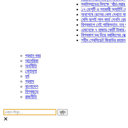
স্কটল্যান্ডের বিপক্ষে ‘বাঁচা-মরার লড়াইয়
১৭ ডেপুটি ও সহকারী অ্যাটর্নি জেনারেল
অবশেষে ছেলের খেলা দেখতে মাঠে আসছ
মেসি বলেই লাল কার্ড দেননি রেফারি! ফা
বিশ্বকাপে নেই পাকিস্তান, তবু প্রতিটি
একনেকে ৭ হাজার কোটি টাকার ৫ প্রকল্
বিশ্বকাপ ড্র দিয়ে ব্রাজিলের হেক্সা মিশন 
শহীদ প্রেসিডেন্ট জিয়াউর রহমান সমাধিতে
প্রধান খবর
আমেরিকা
অর্থনীতি
খেলাধুলা
ধর্ম
প্রবাস
বাংলাদেশ
বিশ্বজুড়ে
রাজনীতি
খুজুঁন