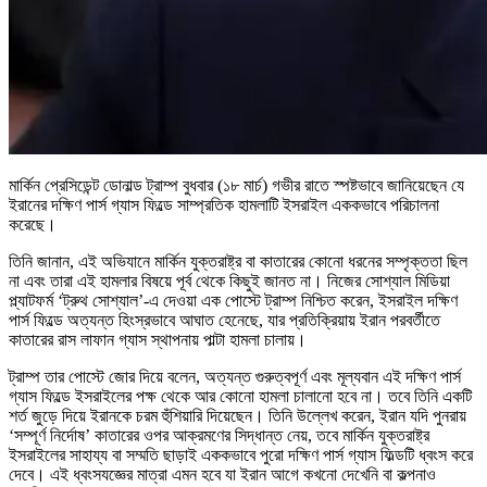
মার্কিন প্রেসিডেন্ট ডোনাল্ড ট্রাম্প বুধবার (১৮ মার্চ) গভীর রাতে স্পষ্টভাবে জানিয়েছেন যে
ইরানের দক্ষিণ পার্স গ্যাস ফিল্ডে সাম্প্রতিক হামলাটি ইসরাইল এককভাবে পরিচালনা
করেছে।
তিনি জানান, এই অভিযানে মার্কিন যুক্তরাষ্ট্র বা কাতারের কোনো ধরনের সম্পৃক্ততা ছিল
না এবং তারা এই হামলার বিষয়ে পূর্ব থেকে কিছুই জানত না। নিজের সোশ্যাল মিডিয়া
প্ল্যাটফর্ম ‘ট্রুথ সোশ্যাল’-এ দেওয়া এক পোস্টে ট্রাম্প নিশ্চিত করেন, ইসরাইল দক্ষিণ
পার্স ফিল্ডে অত্যন্ত হিংস্রভাবে আঘাত হেনেছে, যার প্রতিক্রিয়ায় ইরান পরবর্তীতে
কাতারের রাস লাফান গ্যাস স্থাপনায় পাল্টা হামলা চালায়।
ট্রাম্প তার পোস্টে জোর দিয়ে বলেন, অত্যন্ত গুরুত্বপূর্ণ এবং মূল্যবান এই দক্ষিণ পার্স
গ্যাস ফিল্ডে ইসরাইলের পক্ষ থেকে আর কোনো হামলা চালানো হবে না। তবে তিনি একটি
শর্ত জুড়ে দিয়ে ইরানকে চরম হুঁশিয়ারি দিয়েছেন। তিনি উল্লেখ করেন, ইরান যদি পুনরায়
‘সম্পূর্ণ নির্দোষ’ কাতারের ওপর আক্রমণের সিদ্ধান্ত নেয়, তবে মার্কিন যুক্তরাষ্ট্র
ইসরাইলের সাহায্য বা সম্মতি ছাড়াই এককভাবে পুরো দক্ষিণ পার্স গ্যাস ফিল্ডটি ধ্বংস করে
দেবে। এই ধ্বংসযজ্ঞের মাত্রা এমন হবে যা ইরান আগে কখনো দেখেনি বা কল্পনাও