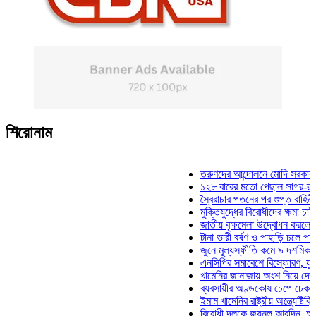
শিরোনাম
তরুণদের আন্দোলনে মোদি সরকার দুর্বল হয
১২৮ বারের মতো পেছাল সাগর-রুনি হত্য
স্বৈরাচার পতনের পর গুপ্ত বাহিনীর আত্মপ্
মুক্তিযুদ্ধের বিরোধীদের ক্ষমা চাইতে হবে:
জাতীয় বৃক্ষমেলা উদ্বোধন করলেন প্রধানমন
টানা ভারী বর্ষণ ও পাহাড়ি ঢলে পানিবন্দি চট
জুনে মূল্যস্ফীতি কমে ৯ দশমিক ১৬ শত
এনসিপির সমাবেশে বিস্ফোরণ, যুবলীগের দ
খামেনির জানাজায় অংশ নিয়ে দেশে ফিরলে
ব্যবসায়ীর অণ্ডকোষ চেপে চেক-স্ট্যাম্পে
ইমাম খামেনির রাষ্ট্রীয় অন্ত্যেষ্টিক্রিয়ায়
বিরোধী দলকে জয়নুল আবদিন, আপনারা 