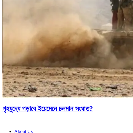
গৃহযুদ্ধে গড়াবে ইয়েমেনে চলমান সংঘাত?
About Us