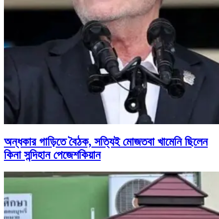
অন্ধকার গাড়িতে বৈঠক, সত্যিই মোজতবা খামেনি ছিলেন
কিনা সন্দিহান পেজেশকিয়ান