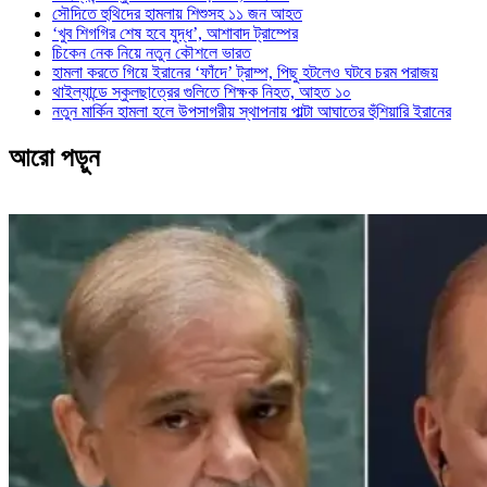
সৌদিতে হুথিদের হামলায় শিশুসহ ১১ জন আহত
‘খুব শিগগির শেষ হবে যুদ্ধ’, আশাবাদ ট্রাম্পের
চিকেন নেক নিয়ে নতুন কৌশলে ভারত
হামলা করতে গিয়ে ইরানের ‘ফাঁদে’ ট্রাম্প, পিছু হটলেও ঘটবে চরম পরাজয়
থাইল্যান্ডে স্কুলছাত্রের গুলিতে শিক্ষক নিহত, আহত ১০
নতুন মার্কিন হামলা হলে উপসাগরীয় স্থাপনায় পাল্টা আঘাতের হুঁশিয়ারি ইরানের
আরো পড়ুন