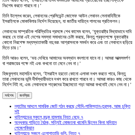
তিনি আরও বলেন, ‘ইসরাইলের এসব কর্মকাণ্ড আমাদের প্রতিরোধের ইচ্ছাশক্তিকে
নিঃশেষ করতে পারবে না।’
তিনি উল্লেখ করেন, লেবাননের প্রেসিডেন্ট জোসেফ আউন লেবানন সেনাবাহিনীকে
ইসরাইলকে মোকাবিলার নির্দেশ দিয়েছেন, যা জাতীয় দায়িত্ব পালনের প্রতিফলন।
লেবাননের সাম্প্রতিক পরিস্থিতির প্রসঙ্গে শেখ কাসেম বলেন, ‘যুক্তরাষ্ট্র মিথ্যাভাবে দাবি
করছে যে তারা এই দেশের সমস্যা সমাধানের চেষ্টা করছে, কিন্তু প্রকৃতপক্ষে যুক্তরাষ্ট্র
কোনো নিরপেক্ষ মধ্যস্থতাকারী নয়;বরং আগ্রাসনকে সমর্থন করে এবং তা লেবাননে ছড়িয়ে
দিতে চায়।’
তিনি আরও বলেন, ‘ভয় দেখিয়ে আমাদের অবস্থান বদলানো যাবে না। আমরা আত্মসমর্পণ
বা পরাজয়ের পক্ষে নই এবং কখনো তা মেনে নেব না।’
হিজবুল্লাহ মহাসচিব বলেন, ‘ইসরাইল হয়তো কোনো এলাকা দখল করতে পারে, কিন্তু
তারা লেবাননের ভূমি দীর্ঘস্থায়ীভাবে দখল করে রাখতে পারবে না। আমরা কারও কাছ থেকে
নির্দেশ নিই না, এবং লেবাননকে শত্রুদের ইচ্ছামতো গড়া আমরা কখনোই মেনে নেব না।’
সর্বশেষ
জনপ্রিয়
ন্যাটোর আদলে সামরিক জোট গঠন করছে সৌদি-পাকিস্তান-তুরস্ক, আজ চুক্তি
সই
থাইল্যান্ডের স্কুলে বন্দুক হামলায় নিহত বেড়ে ৭
অন্ধকার গাড়িতে বৈঠক, সত্যিই মোজতবা খামেনি ছিলেন কিনা সন্দিহান
পেজেশকিয়ান
থাইল্যান্ডে স্কুলে এলোপাতাড়ি গুলি, নিহত ৭