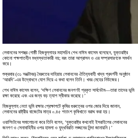
লেবাননের সশস্ত্র গোষ্ঠী হিজবুল্লাহর মহাসচিব শেখ নাঈম কাসেম বলেছেন, যুক্তরাষ্ট্র
কোনো পক্ষপাতহীন মধ্যস্থতাকারী নয়; বরং তারা আগ্রাসন ও এর সম্প্রসারণকে সমর্থন
করে।
শুক্রবার (৩১ অক্টোবর) বৈরুতের দাহিয়ায় লেবাননের ঐতিহ্যবাহী খাদ্য প্রদর্শনী অনুষ্ঠান
‘আরদি’-এর উদ্বোধনে যোগ দিয়ে এ কথা বলেন তিনি। খবর মেহের নিউজের।
শেখ নাঈম কাসেম বলেন, ‘দক্ষিণ লেবাননের জনগণই প্রকৃত সার্বভৌম—তারা তাদের ভূমি
রক্ষা করেছে এবং এর জন্য বড় ত্যাগ স্বীকার করেছে।’
হিজবুল্লাহ নেতা ভূমি রক্ষার প্রেক্ষাপটে কৃষির গুরুত্বের ওপর জোর দিয়ে জানান,
লেবাননের রাষ্ট্রীয় বাজেটের মাত্র ০.৪৫ শতাংশ কৃষিখাতে বরাদ্দ করা হয়।
ওয়াশিংটনের সমালোচনা করে তিনি বলেন, ‘যুক্তরাষ্ট্র কখনোই ইসরাইলের লেবাননের
জনগণ ও সেনাবাহিনীর ওপর হামলা ও যুদ্ধবিরতি লঙ্ঘনের নিন্দা জানায়নি।’