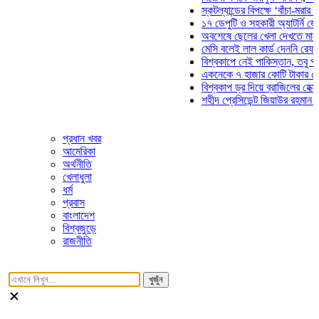
স্কটল্যান্ডের বিপক্ষে ‘বাঁচা-মরার লড়াইয়
১৭ ডেপুটি ও সহকারী অ্যাটর্নি জেনারেল
অবশেষে ছেলের খেলা দেখতে মাঠে আসছ
মেসি বলেই লাল কার্ড দেননি রেফারি! ফাউ
বিশ্বকাপে নেই পাকিস্তান, তবু প্রতিটি
একনেকে ৭ হাজার কোটি টাকার ৫ প্রকল্
বিশ্বকাপ ড্র দিয়ে ব্রাজিলের হেক্সা মিশন 
শহীদ প্রেসিডেন্ট জিয়াউর রহমান সমাধিতে
প্রধান খবর
আমেরিকা
অর্থনীতি
খেলাধুলা
ধর্ম
প্রবাস
বাংলাদেশ
বিশ্বজুড়ে
রাজনীতি
খুজুঁন