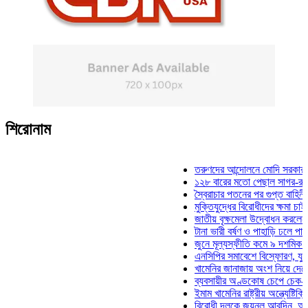
শিরোনাম
তরুণদের আন্দোলনে মোদি সরকার দুর্বল হয
১২৮ বারের মতো পেছাল সাগর-রুনি হত্যা
স্বৈরাচার পতনের পর গুপ্ত বাহিনীর আত্মপ্র
মুক্তিযুদ্ধের বিরোধীদের ক্ষমা চাইতে হবে: 
জাতীয় বৃক্ষমেলা উদ্বোধন করলেন প্রধানমন
টানা ভারী বর্ষণ ও পাহাড়ি ঢলে পানিবন্দি চট
জুনে মূল্যস্ফীতি কমে ৯ দশমিক ১৬ শত
এনসিপির সমাবেশে বিস্ফোরণ, যুবলীগের দ
খামেনির জানাজায় অংশ নিয়ে দেশে ফিরলে
ব্যবসায়ীর অণ্ডকোষ চেপে চেক-স্ট্যাম্পে
ইমাম খামেনির রাষ্ট্রীয় অন্ত্যেষ্টিক্রিয়ায়
বিরোধী দলকে জয়নুল আবদিন, আপনারা ৭