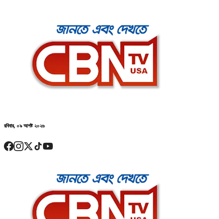
রবিবার, ০৯ আগষ্ট ২০২৬