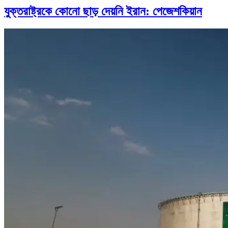
যুক্তরাষ্ট্রকে কোনো ছাড় দেয়নি ইরান: পেজেশকিয়ান