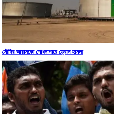
সৌদির আরামকো শোধনাগারে ড্রোন হামলা