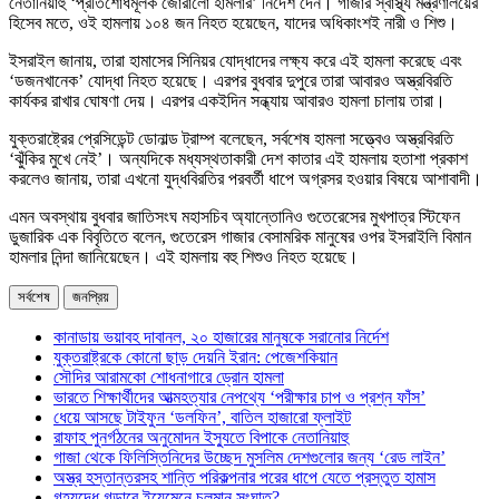
নেতানিয়াহু ‘প্রতিশোধমূলক জোরালো হামলার’ নির্দেশ দেন। গাজার স্বাস্থ্য মন্ত্রণালয়ের
হিসেব মতে, ওই হামলায় ১০৪ জন নিহত হয়েছেন, যাদের অধিকাংশই নারী ও শিশু।
ইসরাইল জানায়, তারা হামাসের সিনিয়র যোদ্ধাদের লক্ষ্য করে এই হামলা করেছে এবং
‘ডজনখানেক’ যোদ্ধা নিহত হয়েছে। এরপর বুধবার দুপুরে তারা আবারও অস্ত্রবিরতি
কার্যকর রাখার ঘোষণা দেয়। এরপর একইদিন সন্ধ্যায় আবারও হামলা চালায় তারা।
যুক্তরাষ্ট্রের প্রেসিডেন্ট ডোনাল্ড ট্রাম্প বলেছেন, সর্বশেষ হামলা সত্ত্বেও অস্ত্রবিরতি
‘ঝুঁকির মুখে নেই’। অন্যদিকে মধ্যস্থতাকারী দেশ কাতার এই হামলায় হতাশা প্রকাশ
করলেও জানায়, তারা এখনো যুদ্ধবিরতির পরবর্তী ধাপে অগ্রসর হওয়ার বিষয়ে আশাবাদী।
এমন অবস্থায় বুধবার জাতিসংঘ মহাসচিব অ্যান্তোনিও গুতেরেসের মুখপাত্র স্টিফেন
ডুজারিক এক বিবৃতিতে বলেন, গুতেরেস গাজার বেসামরিক মানুষের ওপর ইসরাইলি বিমান
হামলার নিন্দা জানিয়েছেন। এই হামলায় বহু শিশুও নিহত হয়েছে।
সর্বশেষ
জনপ্রিয়
কানাডায় ভয়াবহ দাবানল, ২০ হাজারের মানুষকে সরানোর নির্দেশ
যুক্তরাষ্ট্রকে কোনো ছাড় দেয়নি ইরান: পেজেশকিয়ান
সৌদির আরামকো শোধনাগারে ড্রোন হামলা
ভারতে শিক্ষার্থীদের আত্মহত্যার নেপথ্যে ‘পরীক্ষার চাপ ও প্রশ্ন ফাঁস’
ধেয়ে আসছে টাইফুন ‘ডলফিন’, বাতিল হাজারো ফ্লাইট
রাফাহ পুনর্গঠনের অনুমোদন ইস্যুতে বিপাকে নেতানিয়াহু
গাজা থেকে ফিলিস্তিনিদের উচ্ছেদ মুসলিম দেশগুলোর জন্য ‘রেড লাইন’
অস্ত্র হস্তান্তরসহ শান্তি পরিকল্পনার পরের ধাপে যেতে প্রস্তুত হামাস
গৃহযুদ্ধে গড়াবে ইয়েমেনে চলমান সংঘাত?