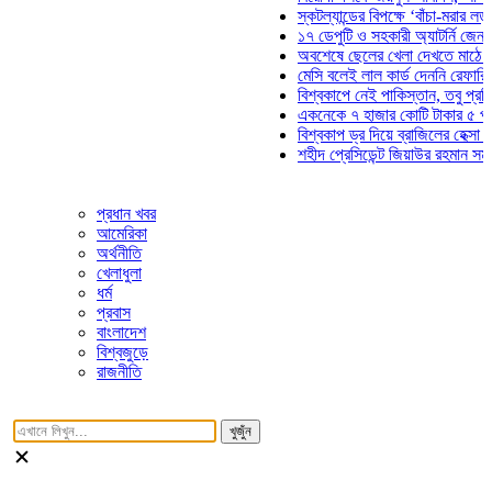
স্কটল্যান্ডের বিপক্ষে ‘বাঁচা-মরার লড়াইয়ে’
১৭ ডেপুটি ও সহকারী অ্যাটর্নি জেনারেলের
অবশেষে ছেলের খেলা দেখতে মাঠে আসছে
মেসি বলেই লাল কার্ড দেননি রেফারি! ফাউল
বিশ্বকাপে নেই পাকিস্তান, তবু প্রতিটি গ
একনেকে ৭ হাজার কোটি টাকার ৫ প্রকল্প
বিশ্বকাপ ড্র দিয়ে ব্রাজিলের হেক্সা মিশন শু
শহীদ প্রেসিডেন্ট জিয়াউর রহমান সমাধিতে য
প্রধান খবর
আমেরিকা
অর্থনীতি
খেলাধুলা
ধর্ম
প্রবাস
বাংলাদেশ
বিশ্বজুড়ে
রাজনীতি
খুজুঁন