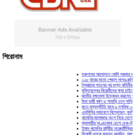
শিরোনাম
তরুণদের আন্দোলনে মোদি সরকার দুর্বল হয়
১২৮ বারের মতো পেছাল সাগর-রুনি হত্যা 
স্বৈরাচার পতনের পর গুপ্ত বাহিনীর আত্মপ্রক
মুক্তিযুদ্ধের বিরোধীদের ক্ষমা চাইতে হবে: ম
জাতীয় বৃক্ষমেলা উদ্বোধন করলেন প্রধানমন্ত
টানা ভারী বর্ষণ ও পাহাড়ি ঢলে পানিবন্দি চট্
জুনে মূল্যস্ফীতি কমে ৯ দশমিক ১৬ শতা
এনসিপির সমাবেশে বিস্ফোরণ, যুবলীগের দু
খামেনির জানাজায় অংশ নিয়ে দেশে ফিরলেন
ব্যবসায়ীর অণ্ডকোষ চেপে চেক-স্ট্যাম্পে 
ইমাম খামেনির রাষ্ট্রীয় অন্ত্যেষ্টিক্রিয়ায় 
বিরোধী দলকে জয়নুল আবদিন, আপনারা ৭১