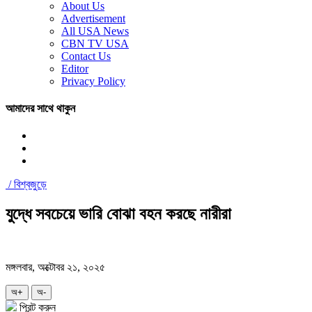
About Us
Advertisement
All USA News
CBN TV USA
Contact Us
Editor
Privacy Policy
আমাদের সাথে থাকুন
/
বিশ্বজুড়ে
যুদ্ধে সবচেয়ে ভারি বোঝা বহন করছে নারীরা
মঙ্গলবার, অক্টোবর ২১, ২০২৫
অ+
অ-
প্রিন্ট করুন