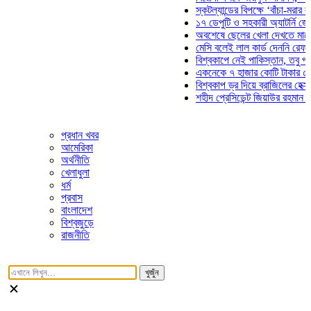
স্কটল্যান্ডের বিপক্ষে ‘বাঁচা-মরার লড়াইয়ে
১৭ ডেপুটি ও সহকারী অ্যাটর্নি জেনারেলে
অবশেষে ছেলের খেলা দেখতে মাঠে আসছে
মেসি বলেই লাল কার্ড দেননি রেফারি! ফাউ
বিশ্বকাপে নেই পাকিস্তান, তবু প্রতিটি 
একনেকে ৭ হাজার কোটি টাকার ৫ প্রকল্প
বিশ্বকাপ ড্র দিয়ে ব্রাজিলের হেক্সা মিশন শ
শহীদ প্রেসিডেন্ট জিয়াউর রহমান সমাধিতে 
প্রধান খবর
আমেরিকা
অর্থনীতি
খেলাধুলা
ধর্ম
প্রবাস
বাংলাদেশ
বিশ্বজুড়ে
রাজনীতি
খুজুঁন