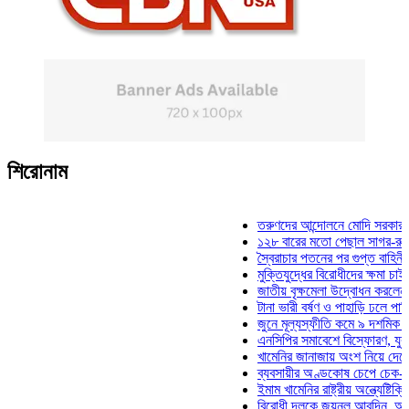
শিরোনাম
তরুণদের আন্দোলনে মোদি সরকার দুর্বল হয়
১২৮ বারের মতো পেছাল সাগর-রুনি হত্যা
স্বৈরাচার পতনের পর গুপ্ত বাহিনীর আত্মপ্র
মুক্তিযুদ্ধের বিরোধীদের ক্ষমা চাইতে হবে: ম
জাতীয় বৃক্ষমেলা উদ্বোধন করলেন প্রধানমন্
টানা ভারী বর্ষণ ও পাহাড়ি ঢলে পানিবন্দি চট্
জুনে মূল্যস্ফীতি কমে ৯ দশমিক ১৬ শতা
এনসিপির সমাবেশে বিস্ফোরণ, যুবলীগের দু
খামেনির জানাজায় অংশ নিয়ে দেশে ফিরলেন
ব্যবসায়ীর অণ্ডকোষ চেপে চেক-স্ট্যাম্পে 
ইমাম খামেনির রাষ্ট্রীয় অন্ত্যেষ্টিক্রিয়ায় 
বিরোধী দলকে জয়নুল আবদিন, আপনারা ৭