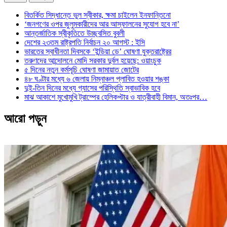
বিতর্কিত সিদ্ধান্তে ভুল স্বীকার, ক্ষমা চাইলেন ইনফান্তিনো
‘জনগণের ওপর জুলুমকারীদের আর আস্ফালনের সুযোগ হবে না’
আন্তর্জাতিক স্বীকৃতিতে উচ্ছ্বসিত বুবলী
দেশের ২৩তম রাষ্ট্রপতি নির্বাচন ২০ আগস্ট : ইসি
ভারতের স্বাধীনতা দিবসকে ‘ইন্ডিয়া ডে’ ঘোষণা যুক্তরাষ্ট্রের
তরুণদের আন্দোলনে মোদি সরকার দুর্বল হয়েছে: ওয়াংচুক
৫ দিনের নতুন কর্মসূচি ঘোষণা জামায়াত জোটের
৪৮ ঘণ্টার মধ্যে ৬ জেলায় নিম্নাঞ্চল প্লাবিত হওয়ার শঙ্কা
দুই-তিন দিনের মধ্যে গ্যাসের পরিস্থিতি স্বাভাবিক হবে
মাঝ আকাশে মুখোমুখি ট্রাম্পের হেলিকপ্টার ও যাত্রীবাহী বিমান, অতঃপর…
আরো পড়ুন