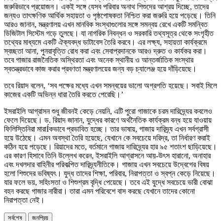
জরুরিভাবে প্রয়োজন। একই সঙ্গে যেসব পরিবার অনাথ শিশুদের আশ্রয় দিচ্ছে, তাদের
জন্যও তাৎক্ষণিক আর্থিক সহায়তা ও পৃষ্ঠপোষকতা নিশ্চিত করা জরুরি হয়ে পড়েছে। তিনি
আরও জানান, মন্ত্রণালয় এখন মানবিক সংস্থাগুলোর সঙ্গে সমন্বয় রেখে একটি সমন্বিত
ডিজিটাল সিস্টেম গড়ে তুলছে। যা নাগরিক নিবন্ধন ও সরকারি তথ্যসূত্র থেকে সংগৃহীত
তথ্যের মাধ্যমে একটি ঐক্যবদ্ধ ডাটাবেস তৈরি করবে। এর লক্ষ্য, সহায়তা কার্যক্রমে
স্বচ্ছতা আনা, পুনরাবৃত্তি রোধ করা এবং সেবাপ্রদানকে আরও দ্রুত ও কার্যকর করা।
তবে গাজার রাজনৈতিক অস্থিরতা এবং অনেক স্থানীয় ও আন্তর্জাতিক সংস্থার
স্বতন্ত্রভাবে কাজ করার প্রবণতা মন্ত্রণালয়ের জন্য বড় চ্যালেঞ্জ হয়ে দাঁড়িয়েছে।
তবে রিয়াদ বলেন, ‘সব পক্ষের মধ্যে এখন সমন্বয়ের ভালো অগ্রগতি হয়েছে। সবাই মিলে
কাজের একটি অভিন্ন ধারা তৈরি করতে পেরেছি।’
ইসরাইলি আগ্রাসন শুধু জীবনই কেড়ে নেয়নি, এটি পুরো গাজাকে চরম দারিদ্র্যের কবলেও
ফেলে দিয়েছে। ড. রিয়াদ জানান, যুদ্ধের কারণে অর্থনৈতিক কার্যক্রম বন্ধ হয়ে যাওয়ায়
ফিলিস্তিনিরা মারাÍকভাবে প্রভাবিত হচ্ছে। তার ভাষায়, গাজায় দারিদ্র্য এখন সর্বগ্রাসী
হয়ে উঠেছে। এমন অবস্থা তৈরি হয়েছে, যেখানে কে সবচেয়ে দরিদ্র, তা নির্ধারণ করাই
কঠিন হয়ে পড়েছে। রিয়াদের মতে, বর্তমানে গাজায় দারিদ্র্যের হার ৯৫ শতাংশ ছাড়িয়েছে।
এর কারণ হিসাবে তিনি উল্লেখ করেন, ইসরাইলি আগ্রাসনে আয়-উৎস হারানো, অনাহার
এবং দখলদার বাহিনীর পরিকল্পিত দারিদ্র্যনীতিকে। গাজায় এখন সবচেয়ে উদ্বেগের বিষয়
হলো শিশুদের ভবিষ্যৎ। যুদ্ধ তাদের শিক্ষা, পরিবার, নিরাপত্তা ও স্বপ্ন কেড়ে নিয়েছে।
যার ফলে ভয়, সহিংসতা ও শিশুশ্রম বৃদ্ধি পেয়েছে। তবে এই যুদ্ধে সবচেয়ে ভারী বোঝা
বহন করছে গাজার নারীরা। তারা এমন পরিবেশে বাস করছে যেখানে তাদের কোনো
নিরাপত্তা নেই।
সর্বশেষ
জনপ্রিয়