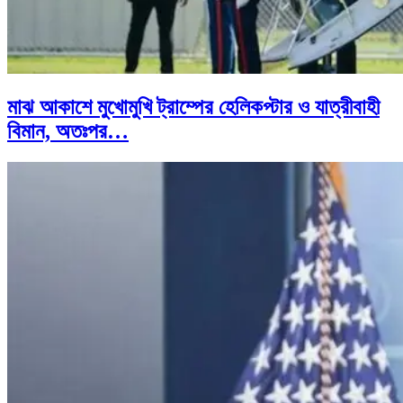
মাঝ আকাশে মুখোমুখি ট্রাম্পের হেলিকপ্টার ও যাত্রীবাহী
বিমান, অতঃপর…