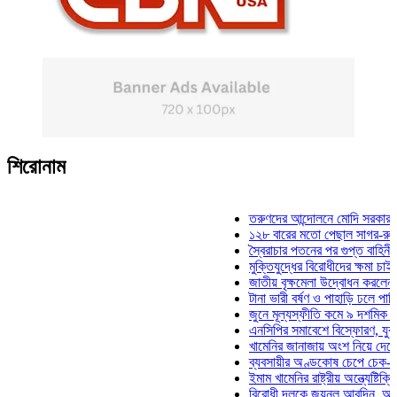
শিরোনাম
তরুণদের আন্দোলনে মোদি সরকার দুর্বল হয
১২৮ বারের মতো পেছাল সাগর-রুনি হত্য
স্বৈরাচার পতনের পর গুপ্ত বাহিনীর আত্মপ্
মুক্তিযুদ্ধের বিরোধীদের ক্ষমা চাইতে হবে:
জাতীয় বৃক্ষমেলা উদ্বোধন করলেন প্রধানমন
টানা ভারী বর্ষণ ও পাহাড়ি ঢলে পানিবন্দি চট
জুনে মূল্যস্ফীতি কমে ৯ দশমিক ১৬ শত
এনসিপির সমাবেশে বিস্ফোরণ, যুবলীগের দ
খামেনির জানাজায় অংশ নিয়ে দেশে ফিরলে
ব্যবসায়ীর অণ্ডকোষ চেপে চেক-স্ট্যাম্পে
ইমাম খামেনির রাষ্ট্রীয় অন্ত্যেষ্টিক্রিয়ায়
বিরোধী দলকে জয়নুল আবদিন, আপনারা 