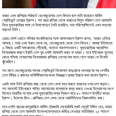
ভারত এখন রাশিয়ার পরিবর্তে ভেনেজুয়েলার তেল কিনবে বলে দাবি করেছেন মার্কিন
প্রেসিডেন্ট ডোনাল্ড ট্রাম্প। গত বছর রাশিয়া থেকে ভারতের বিপুল পরিমাণ তেল আমদানি
নিয়ে যুক্তরাষ্ট্রের সঙ্গে যে টানাপোড়েন তৈরি হয়েছিল, তার পরিপ্রেক্ষিতেই এমন মন্তব্য
করলেন তিনি।
এয়ার ফোর্স ওয়ানে শনিবার সাংবাদিকদের সঙ্গে আলাপকালে ট্রাম্প বলেন, ‘ভারত এগিয়ে
আসছে। তারা এখন ইরান থেকে নয়, ভেনেজুয়েলা থেকে তেল কিনবে। আমরা ইতিমধ্যে
এ বিষয়ে একটি সমঝোতায় পৌঁছেছি, অন্তত ধারণাগতভাবে। যুক্তরাষ্ট্রের আরোপিত
নিষেধাজ্ঞার কারণে ইরানি তেল খুব একটা আমদানি করত না ভারত। তবে ইউক্রেন যুদ্ধের
জেরে পশ্চিমা দেশগুলোর নিষেধাজ্ঞায় রাশিয়ার তেলের দাম কমে গেলে ভারত সে দিকেই
ঝুঁকেছিল।
গত মাসে ভেনেজুয়েলার সাবেক প্রেসিডেন্ট নিকোলাস মাদুরোকে অপহরণের পর দেশটির
তেল বিক্রি ও রাজস্ব অনির্দিষ্টকালের জন্য নিয়ন্ত্রণে রাখার ইচ্ছার কথা জানান ট্রাম্প।
একই সঙ্গে তিনি রাশিয়ার কাছ থেকে তেল কেনা বন্ধ করতে ভারতের ওপর চাপ বাড়ান।
গত আগস্টে ইউক্রেনে শান্তি আলোচনায় মস্কোকে বাধ্য করতে নেওয়া উদ্যোগের অংশ
হিসেবে ভারতীয় পণ্যের ওপর যুক্তরাষ্ট্রে শুল্ক দ্বিগুণ করে ৫০ শতাংশে উন্নীত করেন
ট্রাম্প। উদ্দেশ্য ছিল—রাশিয়ার তেল কেনা থেকে নয়াদিল্লিকে নিরুৎসাহিত করা।
তবে চলতি বছরের জানুয়ারিতে মার্কিন ট্রেজারি সেক্রেটারি স্কট বেসেন্ট ইঙ্গিত দেন, ভারত
রাশিয়া থেকে তেল আমদানি উল্লেখযোগ্যভাবে কমিয়ে দেওয়ায় অতিরিক্ত ২৫ শতাংশ