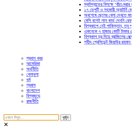
স্কটল্যান্ডের বিপক্ষে ‘বাঁচা-মরার লড়াইয়
১৭ ডেপুটি ও সহকারী অ্যাটর্নি জেনারেল
অবশেষে ছেলের খেলা দেখতে মাঠে আসছ
মেসি বলেই লাল কার্ড দেননি রেফারি! ফা
বিশ্বকাপে নেই পাকিস্তান, তবু প্রতিটি
একনেকে ৭ হাজার কোটি টাকার ৫ প্রকল্
বিশ্বকাপ ড্র দিয়ে ব্রাজিলের হেক্সা মিশন 
শহীদ প্রেসিডেন্ট জিয়াউর রহমান সমাধিতে
প্রধান খবর
আমেরিকা
অর্থনীতি
খেলাধুলা
ধর্ম
প্রবাস
বাংলাদেশ
বিশ্বজুড়ে
রাজনীতি
খুজুঁন