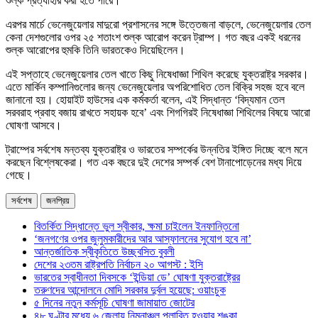
শুল্ক প্রত্যাহার করা হতে পারে।
এরপর মার্চে ভেনেজুয়েলার মাদুরো প্রশাসনের সঙ্গে উত্তেজনা বাড়লে, ভেনেজুয়েলার তেল
কেনা দেশগুলোর ওপর ২৫ শতাংশ শুল্ক আরোপ করেন ট্রাম্প। গত বছর একই ধরনের
শুল্ক আরোপের হুমকি তিনি ভারতকেও দিয়েছিলেন।
এই সপ্তাহে ভেনেজুয়েলার তেল খাতে কিছু নিষেধাজ্ঞা শিথিল করেছে যুক্তরাষ্ট্র সরকার।
এতে মার্কিন কম্পানিগুলোর জন্য ভেনেজুয়েলার অপরিশোধিত তেল বিক্রি সহজ হবে বলে
জানানো হয়। হোয়াইট হাউসের এক কর্মকর্তা বলেন, এই সিদ্ধান্ত ‘বিদ্যমান তেল
সরবরাহ প্রবাহ বজায় রাখতে সহায়ক হবে’ এবং শিগগিরই নিষেধাজ্ঞা শিথিলের বিষয়ে আরো
ঘোষণা আসবে।
ট্রাম্পের সর্বশেষ মন্তব্য যুক্তরাষ্ট্র ও ভারতের সম্পর্কের উন্নতির ইঙ্গিত দিচ্ছে বলে মনে
করছেন বিশ্লেষকেরা। গত এক বছরে দুই দেশের সম্পর্ক বেশ টানাপোড়েনের মধ্য দিয়ে
গেছে।
সর্বশেষ
জনপ্রিয়
বিতর্কিত সিদ্ধান্তে ভুল স্বীকার, ক্ষমা চাইলেন ইনফান্তিনো
‘জনগণের ওপর জুলুমকারীদের আর আস্ফালনের সুযোগ হবে না’
আন্তর্জাতিক স্বীকৃতিতে উচ্ছ্বসিত বুবলী
দেশের ২৩তম রাষ্ট্রপতি নির্বাচন ২০ আগস্ট : ইসি
ভারতের স্বাধীনতা দিবসকে ‘ইন্ডিয়া ডে’ ঘোষণা যুক্তরাষ্ট্রের
তরুণদের আন্দোলনে মোদি সরকার দুর্বল হয়েছে: ওয়াংচুক
৫ দিনের নতুন কর্মসূচি ঘোষণা জামায়াত জোটের
৪৮ ঘণ্টার মধ্যে ৬ জেলায় নিম্নাঞ্চল প্লাবিত হওয়ার শঙ্কা