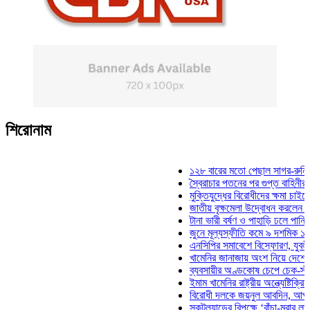
শিরোনাম
১২৮ বারের মতো পেছাল সাগর-রুনি হত্যা ম
স্বৈরাচার পতনের পর গুপ্ত বাহিনীর আত্মপ্রকা
মুক্তিযুদ্ধের বিরোধীদের ক্ষমা চাইতে হবে: মু
জাতীয় বৃক্ষমেলা উদ্বোধন করলেন প্রধানমন্ত্
টানা ভারী বর্ষণ ও পাহাড়ি ঢলে পানিবন্দি চট্ট
জুনে মূল্যস্ফীতি কমে ৯ দশমিক ১৬ শতাং
এনসিপির সমাবেশে বিস্ফোরণ, যুবলীগের দুই
খামেনির জানাজায় অংশ নিয়ে দেশে ফিরলেন 
ব্যবসায়ীর অণ্ডকোষ চেপে চেক-স্ট্যাম্পে স
ইমাম খামেনির রাষ্ট্রীয় অন্ত্যেষ্টিক্রিয়ায় স
বিরোধী দলকে জয়নুল আবদিন, আপনারা ৭১ 
স্কটল্যান্ডের বিপক্ষে ‘বাঁচা-মরার লড়াইয়ে’ 