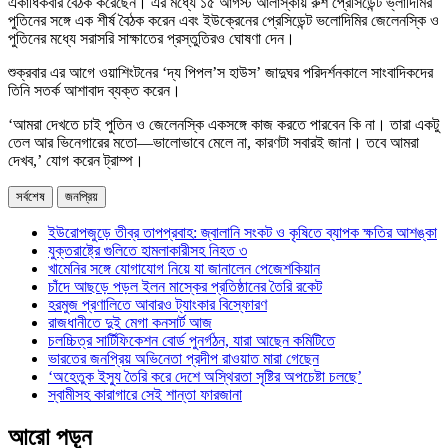
একাধিকবার বৈঠক করেছেন। এর মধ্যে ১৫ আগস্ট আলাস্কায় রুশ প্রেসিডেন্ট ভ্লাদিমির
পুতিনের সঙ্গে এক শীর্ষ বৈঠক করেন এবং ইউক্রেনের প্রেসিডেন্ট ভলোদিমির জেলেনস্কি ও
পুতিনের মধ্যে সরাসরি সাক্ষাতের প্রস্তুতিরও ঘোষণা দেন।
শুক্রবার এর আগে ওয়াশিংটনের ‘দ্য পিপল’স হাউস’ জাদুঘর পরিদর্শনকালে সাংবাদিকদের
তিনি সতর্ক আশাবাদ ব্যক্ত করেন।
‘আমরা দেখতে চাই পুতিন ও জেলেনস্কি একসঙ্গে কাজ করতে পারবেন কি না। তারা একটু
তেল আর ভিনেগারের মতো—ভালোভাবে মেলে না, কারণটা সবারই জানা। তবে আমরা
দেখব,’ যোগ করেন ট্রাম্প।
সর্বশেষ
জনপ্রিয়
ইউরোপজুড়ে তীব্র তাপপ্রবাহ: জ্বালানি সংকট ও কৃষিতে ব্যাপক ক্ষতির আশঙ্কা
যুক্তরাষ্ট্রে গুলিতে হামলাকারীসহ নিহত ৩
খামেনির সঙ্গে যোগাযোগ নিয়ে যা জানালেন পেজেশকিয়ান
চাঁদে আছড়ে পড়ল ইলন মাস্কের প্রতিষ্ঠানের তৈরি রকেট
হরমুজ প্রণালিতে আবারও ট্যাংকার বিস্ফোরণ
রাজধানীতে দুই মেগা কনসার্ট আজ
চলচ্চিত্র সার্টিফিকেশন বোর্ড পুনর্গঠন, যারা আছেন কমিটিতে
ভারতের জনপ্রিয় অভিনেতা প্রদীপ রাওয়াত মারা গেছেন
‘অহেতুক ইস্যু তৈরি করে দেশে অস্থিরতা সৃষ্টির অপচেষ্টা চলছে’
স্বামীসহ কারাগারে সেই শান্তা ফারজানা
আরো পড়ুন