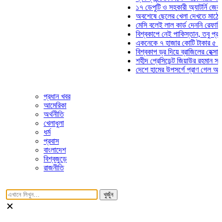
১৭ ডেপুটি ও সহকারী অ্যাটর্নি জেনারেলের
অবশেষে ছেলের খেলা দেখতে মাঠে আসছেন
মেসি বলেই লাল কার্ড দেননি রেফারি! ফাউল 
বিশ্বকাপে নেই পাকিস্তান, তবু প্রতিটি গ
একনেকে ৭ হাজার কোটি টাকার ৫ প্রকল্পে
বিশ্বকাপ ড্র দিয়ে ব্রাজিলের হেক্সা মিশন শু
শহীদ প্রেসিডেন্ট জিয়াউর রহমান সমাধিতে যু
দেশে হামের উপসর্গে প্রাণ গেল আরও ৮ শি
প্রধান খবর
আমেরিকা
অর্থনীতি
খেলাধুলা
ধর্ম
প্রবাস
বাংলাদেশ
বিশ্বজুড়ে
রাজনীতি
খুজুঁন