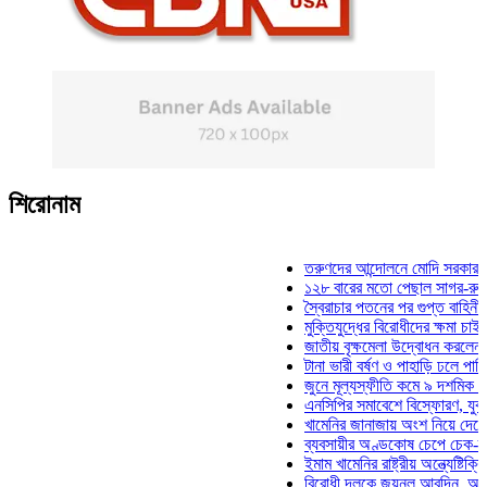
শিরোনাম
তরুণদের আন্দোলনে মোদি সরকার দুর্বল হয়
১২৮ বারের মতো পেছাল সাগর-রুনি হত্যা
স্বৈরাচার পতনের পর গুপ্ত বাহিনীর আত্মপ্র
মুক্তিযুদ্ধের বিরোধীদের ক্ষমা চাইতে হবে: 
জাতীয় বৃক্ষমেলা উদ্বোধন করলেন প্রধানমন্
টানা ভারী বর্ষণ ও পাহাড়ি ঢলে পানিবন্দি চট্
জুনে মূল্যস্ফীতি কমে ৯ দশমিক ১৬ শতা
এনসিপির সমাবেশে বিস্ফোরণ, যুবলীগের দু
খামেনির জানাজায় অংশ নিয়ে দেশে ফিরলেন
ব্যবসায়ীর অণ্ডকোষ চেপে চেক-স্ট্যাম্পে
ইমাম খামেনির রাষ্ট্রীয় অন্ত্যেষ্টিক্রিয়ায়
বিরোধী দলকে জয়নুল আবদিন, আপনারা ৭