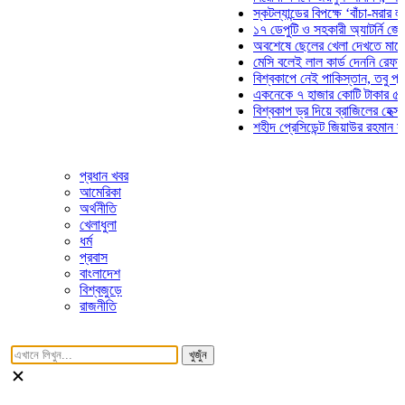
স্কটল্যান্ডের বিপক্ষে ‘বাঁচা-মরার লড়াইয়ে
১৭ ডেপুটি ও সহকারী অ্যাটর্নি জেনারেলে
অবশেষে ছেলের খেলা দেখতে মাঠে আসছ
মেসি বলেই লাল কার্ড দেননি রেফারি! ফাউ
বিশ্বকাপে নেই পাকিস্তান, তবু প্রতিটি 
একনেকে ৭ হাজার কোটি টাকার ৫ প্রকল্প
বিশ্বকাপ ড্র দিয়ে ব্রাজিলের হেক্সা মিশন শ
শহীদ প্রেসিডেন্ট জিয়াউর রহমান সমাধিতে 
প্রধান খবর
আমেরিকা
অর্থনীতি
খেলাধুলা
ধর্ম
প্রবাস
বাংলাদেশ
বিশ্বজুড়ে
রাজনীতি
খুজুঁন