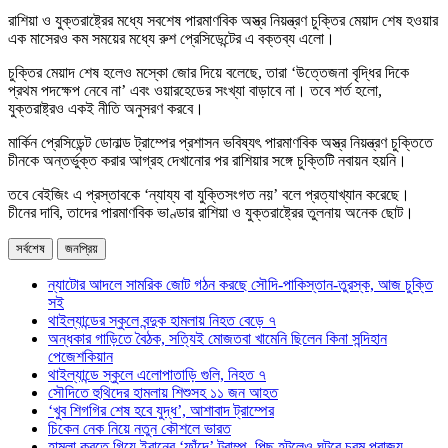
রাশিয়া ও যুক্তরাষ্ট্রের মধ্যে সবশেষ পারমাণবিক অস্ত্র নিয়ন্ত্রণ চুক্তির মেয়াদ শেষ হওয়ার
এক মাসেরও কম সময়ের মধ্যে রুশ প্রেসিডেন্টের এ বক্তব্য এলো।
চুক্তির মেয়াদ শেষ হলেও মস্কো জোর দিয়ে বলেছে, তারা ‘উত্তেজনা বৃদ্ধির দিকে
প্রথম পদক্ষেপ নেবে না’ এবং ওয়ারহেডের সংখ্যা বাড়াবে না। তবে শর্ত হলো,
যুক্তরাষ্ট্রও একই নীতি অনুসরণ করবে।
মার্কিন প্রেসিডেন্ট ডোনাল্ড ট্রাম্পের প্রশাসন ভবিষ্যৎ পারমাণবিক অস্ত্র নিয়ন্ত্রণ চুক্তিতে
চীনকে অন্তর্ভুক্ত করার আগ্রহ দেখানোর পর রাশিয়ার সঙ্গে চুক্তিটি নবায়ন হয়নি।
তবে বেইজিং এ প্রস্তাবকে ‘ন্যায্য বা যুক্তিসংগত নয়’ বলে প্রত্যাখ্যান করেছে।
চীনের দাবি, তাদের পারমাণবিক ভাণ্ডার রাশিয়া ও যুক্তরাষ্ট্রের তুলনায় অনেক ছোট।
সর্বশেষ
জনপ্রিয়
ন্যাটোর আদলে সামরিক জোট গঠন করছে সৌদি-পাকিস্তান-তুরস্ক, আজ চুক্তি
সই
থাইল্যান্ডের স্কুলে বন্দুক হামলায় নিহত বেড়ে ৭
অন্ধকার গাড়িতে বৈঠক, সত্যিই মোজতবা খামেনি ছিলেন কিনা সন্দিহান
পেজেশকিয়ান
থাইল্যান্ডে স্কুলে এলোপাতাড়ি গুলি, নিহত ৭
সৌদিতে হুথিদের হামলায় শিশুসহ ১১ জন আহত
‘খুব শিগগির শেষ হবে যুদ্ধ’, আশাবাদ ট্রাম্পের
চিকেন নেক নিয়ে নতুন কৌশলে ভারত
হামলা করতে গিয়ে ইরানের ‘ফাঁদে’ ট্রাম্প, পিছু হটলেও ঘটবে চরম পরাজয়