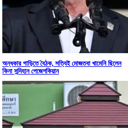
অন্ধকার গাড়িতে বৈঠক, সত্যিই মোজতবা খামেনি ছিলেন
কিনা সন্দিহান পেজেশকিয়ান