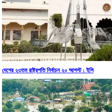
দেশের ২৩তম রাষ্ট্রপতি নির্বাচন ২০ আগস্ট : ইসি