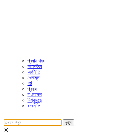
প্রধান খবর
আমেরিকা
অর্থনীতি
খেলাধুলা
ধর্ম
প্রবাস
বাংলাদেশ
বিশ্বজুড়ে
রাজনীতি
খুজুঁন