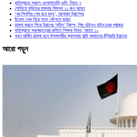
থাইল্যান্ডে স্কুলে এলোপাতাড়ি গুলি, নিহত ৭
সৌদিতে হুথিদের হামলায় শিশুসহ ১১ জন আহত
‘খুব শিগগির শেষ হবে যুদ্ধ’, আশাবাদ ট্রাম্পের
চিকেন নেক নিয়ে নতুন কৌশলে ভারত
হামলা করতে গিয়ে ইরানের ‘ফাঁদে’ ট্রাম্প, পিছু হটলেও ঘটবে চরম পরাজয়
থাইল্যান্ডে স্কুলছাত্রের গুলিতে শিক্ষক নিহত, আহত ১০
নতুন মার্কিন হামলা হলে উপসাগরীয় স্থাপনায় পাল্টা আঘাতের হুঁশিয়ারি ইরানের
আরো পড়ুন