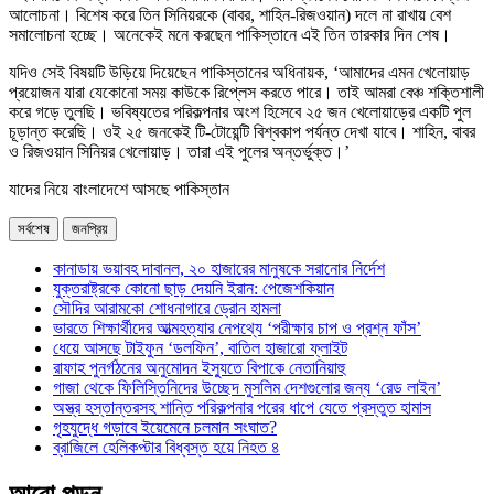
আলোচনা। বিশেষ করে তিন সিনিয়রকে (বাবর, শাহিন-রিজওয়ান) দলে না রাখায় বেশ
সমালোচনা হচ্ছে। অনেকেই মনে করছেন পাকিস্তানে এই তিন তারকার দিন শেষ।
যদিও সেই বিষয়টি উড়িয়ে দিয়েছেন পাকিস্তানের অধিনায়ক, ‘আমাদের এমন খেলোয়াড়
প্রয়োজন যারা যেকোনো সময় কাউকে রিপ্লেস করতে পারে। তাই আমরা বেঞ্চ শক্তিশালী
করে গড়ে তুলছি। ভবিষ্যতের পরিকল্পনার অংশ হিসেবে ২৫ জন খেলোয়াড়ের একটি পুল
চূড়ান্ত করেছি। ওই ২৫ জনকেই টি-টোয়েন্টি বিশ্বকাপ পর্যন্ত দেখা যাবে। শাহিন, বাবর
ও রিজওয়ান সিনিয়র খেলোয়াড়। তারা এই পুলের অন্তর্ভুক্ত।’
যাদের নিয়ে বাংলাদেশে আসছে পাকিস্তান
সর্বশেষ
জনপ্রিয়
কানাডায় ভয়াবহ দাবানল, ২০ হাজারের মানুষকে সরানোর নির্দেশ
যুক্তরাষ্ট্রকে কোনো ছাড় দেয়নি ইরান: পেজেশকিয়ান
সৌদির আরামকো শোধনাগারে ড্রোন হামলা
ভারতে শিক্ষার্থীদের আত্মহত্যার নেপথ্যে ‘পরীক্ষার চাপ ও প্রশ্ন ফাঁস’
ধেয়ে আসছে টাইফুন ‘ডলফিন’, বাতিল হাজারো ফ্লাইট
রাফাহ পুনর্গঠনের অনুমোদন ইস্যুতে বিপাকে নেতানিয়াহু
গাজা থেকে ফিলিস্তিনিদের উচ্ছেদ মুসলিম দেশগুলোর জন্য ‘রেড লাইন’
অস্ত্র হস্তান্তরসহ শান্তি পরিকল্পনার পরের ধাপে যেতে প্রস্তুত হামাস
গৃহযুদ্ধে গড়াবে ইয়েমেনে চলমান সংঘাত?
ব্রাজিলে হেলিকপ্টার বিধ্বস্ত হয়ে নিহত ৪