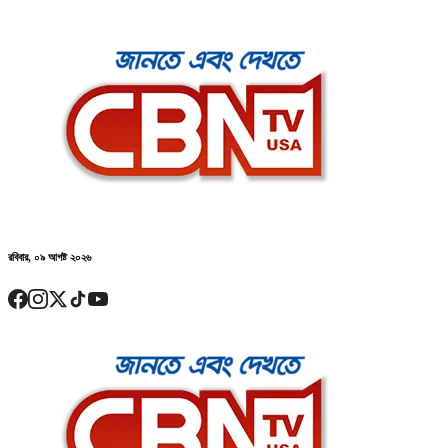
রবিবার, ০৯ আগষ্ট ২০২৬