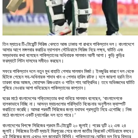
তিন ম্যাচের টি-টোয়েন্টি সিরিজ খেলতে আজ ঢাকায় পা রাখবে পাকিস্তান দল। বাংলাদেশে
আসার আগে মঙ্গলবার করাচির ন্যাশনাল স্টেডিয়ামে সিরিজ নিয়ে লক্ষ্য, ঘাটতি এবং
সম্ভাবনার কথা বলেছেন পাকিস্তানের অধিনায়ক সালমান আলী আগা। কুড়ি কুড়ির
ফরম্যাটে লিটন দাসদের সমীহও করছেন।
সফরে পাকিস্তান দলে নতুন মুখ বাহাতি পেসার সালমান মির্জা। ইনজুরির কারণে দল থেকে
ছিটকে গেছেন সহ-অধিনায়ক শাদাব খান ও পেসার হারিস রউফ। দলে জায়গা হয়নি তিন
তারকা বাবর আজম, মোহাম্মদ রিজওয়ান ও শাহিন শাহ আফ্রিদির। তবে অভিজ্ঞদের ঘাটতি
পুষিয়ে নেওয়ার আশা শুনিয়েছেন পাকিস্তানের কাপ্তান।
ঘরের মাঠে বাংলাদেশের শক্তিমত্তার কথা শুনিয়ে সালমান বলেছেন, ‘বাংলাদেশকে
হালকাভাবে নিচ্ছি না। আসন্ন ম্যাচগুলোর পরিস্থিতি বিবেচনায় অনুশীলন ক্যাম্পটি
করাচিতে করেছি। আমরা পরবর্তী সিরিজের জন্য যথাযথ প্রস্তুতি নিয়ে এগোচ্ছি। নিজ
মাঠে বাংলাদেশ একটি চ্যালেঞ্জিং দল হতে পারে।’
বাংলাদেশের বিপক্ষে সিরিজের প্রথম টি-টোয়েন্টি ২০ জুলাই। পরের দুটি ২২ এবং ২৪
জুলাই। সিরিজের তিনটি ম্যাচই মিরপুরের শেরে বাংলা জাতীয় ক্রিকেট স্টেডিয়ামে বসবে।
ওই সিরিজের জন্য এখনও দল জানায়নি বিসিবি। পাকিস্তানের ঘোষিত দল নিয়ে বিস্তর