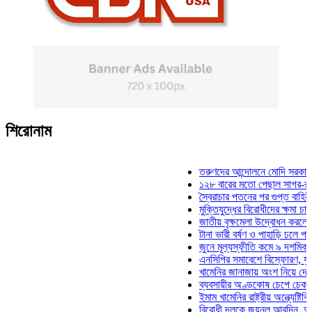
শিরোনাম
তরুণদের আন্দোলনে মোদি সরকার দুর্বল হয
১২৮ বারের মতো পেছাল সাগর-রুনি হত্যা
স্বৈরাচার পতনের পর গুপ্ত বাহিনীর আত্মপ্র
মুক্তিযুদ্ধের বিরোধীদের ক্ষমা চাইতে হবে: 
জাতীয় বৃক্ষমেলা উদ্বোধন করলেন প্রধানমন
টানা ভারী বর্ষণ ও পাহাড়ি ঢলে পানিবন্দি চট
জুনে মূল্যস্ফীতি কমে ৯ দশমিক ১৬ শত
এনসিপির সমাবেশে বিস্ফোরণ, যুবলীগের দ
খামেনির জানাজায় অংশ নিয়ে দেশে ফিরলে
ব্যবসায়ীর অণ্ডকোষ চেপে চেক-স্ট্যাম্পে
ইমাম খামেনির রাষ্ট্রীয় অন্ত্যেষ্টিক্রিয়ায়
বিরোধী দলকে জয়নুল আবদিন, আপনারা ৭