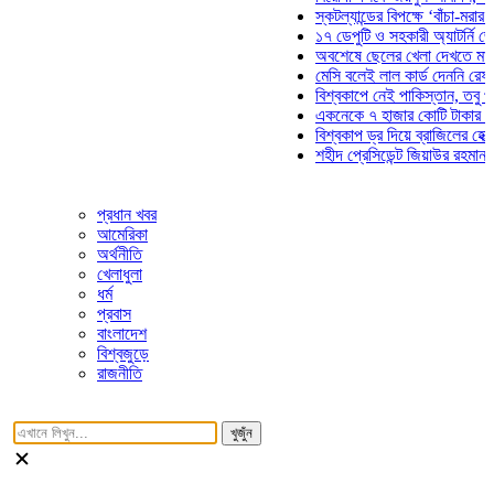
স্কটল্যান্ডের বিপক্ষে ‘বাঁচা-মরার লড়াইয়
১৭ ডেপুটি ও সহকারী অ্যাটর্নি জেনারেল
অবশেষে ছেলের খেলা দেখতে মাঠে আসছ
মেসি বলেই লাল কার্ড দেননি রেফারি! ফাউ
বিশ্বকাপে নেই পাকিস্তান, তবু প্রতিটি
একনেকে ৭ হাজার কোটি টাকার ৫ প্রকল্
বিশ্বকাপ ড্র দিয়ে ব্রাজিলের হেক্সা মিশন 
শহীদ প্রেসিডেন্ট জিয়াউর রহমান সমাধিতে
প্রধান খবর
আমেরিকা
অর্থনীতি
খেলাধুলা
ধর্ম
প্রবাস
বাংলাদেশ
বিশ্বজুড়ে
রাজনীতি
খুজুঁন